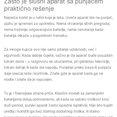
Zašto je slušni aparat sa punjačem
praktično rešenje
Najveća korist je u rutini koja je laka. Uveče aparat ide na punjač,
ujutru je spreman za upotrebu. Nema otvaranja sitnih pregrada,
nema traženja odgovarajuće baterije, nema nerviranja kada
baterija otkaže u pogrešnom trenutku.
Za mnoge kupce ovo nije samo pitanje udobnosti, već i
sigurnosti. Kada slabije čujete, važno je da aparat bude pouzdan
tokom dana – u razgovoru sa ukućanima, pri gledanju televizije,
tokom šetnje ili kada ste napolju. Punjenje preko baze ili punjača
daje osećaj reda i kontrole. Znate gde je aparat kada ga ne
nosite i znate da je napunjen.
Tu je i finansijska strana priče. Klasični modeli sa zamenjivim
baterijama deluju jednostavno, ali kada se saberu troškovi kroz
duži period, punjivi aparat često ispadne isplativiji. Nije isto kupiti
uređaj i koristiti ga bez stalnog dodatnog troška, ili stalno