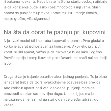
ili bakama i dekama. Kada birate nešto za stariju osobu, najbitnije
je da korišćenje bude jasno i bez mnogo objašnjavanja. Slušni
aparat sa punjačem upravo tu pravi razliku – manje koraka,
manje greške, više sigurnosti.
Na šta da obratite pažnju pri kupovini
Nije svaki model isti i ne treba kupovati napamet. Prvo gledajte
koliko je aparat jednostavan za korišćenje. Ako neko prvi put
koristi slušni aparat, važno je da rukovanje bude lako i logično.
Previše opcija i komplikovanih podešavanja ne znači nužno i bolji
izbor.
Druga stvar je trajanje baterije nakon jednog punjenja. To je bitno
jer aparat treba da izdrži svakodnevne obaveze bez prekida.
Ako korisnik aparat nosi veći deo dana, punjenje mora da
obezbedi stabilan rad dovoljno dugo. U praksi, ljudima je
najvažnije da ne razmišljaju stalno da li će uređaj izdržati do
večeri.