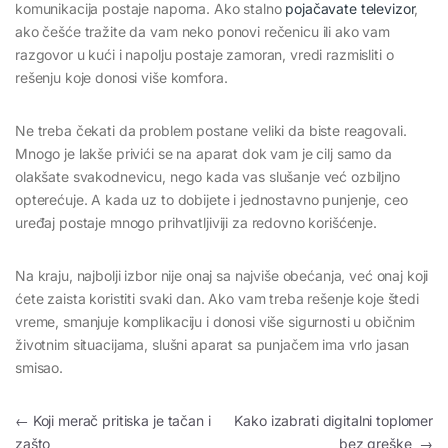
komunikacija postaje naporna. Ako stalno
pojačavate televizor
,
ako češće tražite da vam neko ponovi rečenicu ili ako vam
razgovor u kući i napolju postaje zamoran, vredi razmisliti o
rešenju koje donosi više komfora.
Ne treba čekati da problem postane veliki da biste reagovali.
Mnogo je lakše privići se na aparat dok vam je cilj samo da
olakšate svakodnevicu, nego kada vas slušanje već ozbiljno
opterećuje. A kada uz to dobijete i jednostavno punjenje, ceo
uređaj postaje mnogo prihvatljiviji za redovno korišćenje.
Na kraju, najbolji izbor nije onaj sa najviše obećanja, već onaj koji
ćete zaista koristiti svaki dan. Ako vam treba rešenje koje štedi
vreme, smanjuje komplikaciju i donosi više sigurnosti u običnim
životnim situacijama, slušni aparat sa punjačem ima vrlo jasan
smisao.
Kretanje članka
←
Koji merač pritiska je tačan i
Kako izabrati digitalni toplomer
zašto
bez greške
→