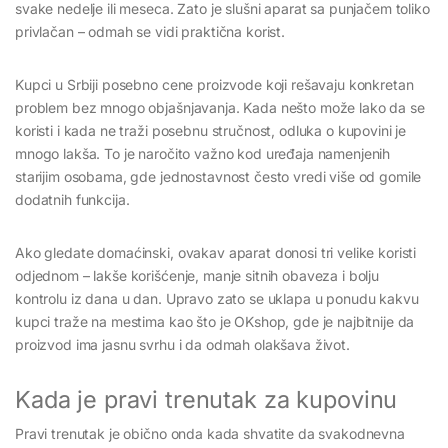
svake nedelje ili meseca. Zato je slušni aparat sa punjačem toliko
privlačan – odmah se vidi praktična korist.
Kupci u Srbiji posebno cene proizvode koji rešavaju konkretan
problem bez mnogo objašnjavanja. Kada nešto može lako da se
koristi i kada ne traži posebnu stručnost, odluka o kupovini je
mnogo lakša. To je naročito važno kod uređaja namenjenih
starijim osobama, gde jednostavnost često vredi više od gomile
dodatnih funkcija.
Ako gledate domaćinski, ovakav aparat donosi tri velike koristi
odjednom – lakše korišćenje, manje sitnih obaveza i bolju
kontrolu iz dana u dan. Upravo zato se uklapa u ponudu kakvu
kupci traže na mestima kao što je OKshop, gde je najbitnije da
proizvod ima jasnu svrhu i da odmah olakšava život.
Kada je pravi trenutak za kupovinu
Pravi trenutak je obično onda kada shvatite da svakodnevna