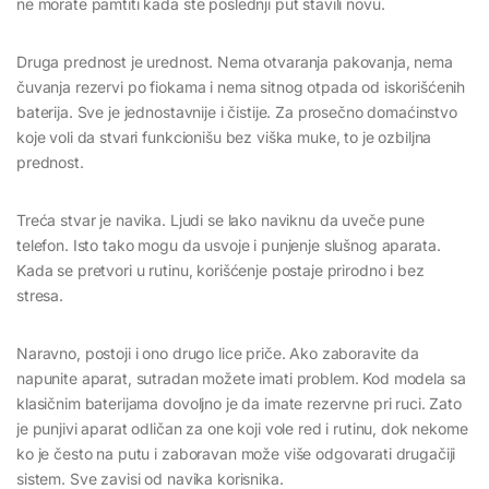
ne morate pamtiti kada ste poslednji put stavili novu.
Druga prednost je urednost. Nema otvaranja pakovanja, nema
čuvanja rezervi po fiokama i nema sitnog otpada od iskorišćenih
baterija. Sve je jednostavnije i čistije. Za prosečno domaćinstvo
koje voli da stvari funkcionišu bez viška muke, to je ozbiljna
prednost.
Treća stvar je navika. Ljudi se lako naviknu da uveče pune
telefon. Isto tako mogu da usvoje i punjenje slušnog aparata.
Kada se pretvori u rutinu, korišćenje postaje prirodno i bez
stresa.
Naravno, postoji i ono drugo lice priče. Ako zaboravite da
napunite aparat, sutradan možete imati problem. Kod modela sa
klasičnim baterijama dovoljno je da imate rezervne pri ruci. Zato
je punjivi aparat odličan za one koji vole red i rutinu, dok nekome
ko je često na putu i zaboravan može više odgovarati drugačiji
sistem. Sve zavisi od navika korisnika.