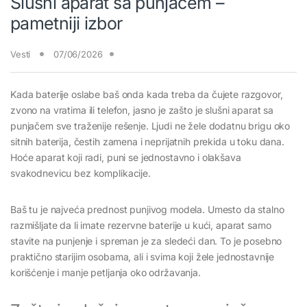
Slušni aparat sa punjačem –
pametniji izbor
Vesti
07/06/2026
Kada baterije oslabe baš onda kada treba da čujete razgovor,
zvono na vratima ili telefon, jasno je zašto je slušni aparat sa
punjačem sve traženije rešenje. Ljudi ne žele dodatnu brigu oko
sitnih baterija, čestih zamena i neprijatnih prekida u toku dana.
Hoće aparat koji radi, puni se jednostavno i olakšava
svakodnevicu bez komplikacije.
Baš tu je najveća prednost punjivog modela. Umesto da stalno
razmišljate da li imate rezervne baterije u kući, aparat samo
stavite na punjenje i spreman je za sledeći dan. To je posebno
praktično starijim osobama, ali i svima koji žele jednostavnije
korišćenje i manje petljanja oko održavanja.