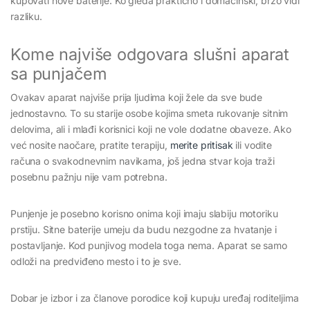
kupovati nove baterije. Ko gleda praktično i domaćinski, brzo vidi
razliku.
Kome najviše odgovara slušni aparat
sa punjačem
Ovakav aparat najviše prija ljudima koji žele da sve bude
jednostavno. To su starije osobe kojima smeta rukovanje sitnim
delovima, ali i mlađi korisnici koji ne vole dodatne obaveze. Ako
već nosite naočare, pratite terapiju,
merite pritisak
ili vodite
računa o svakodnevnim navikama, još jedna stvar koja traži
posebnu pažnju nije vam potrebna.
Punjenje je posebno korisno onima koji imaju slabiju motoriku
prstiju. Sitne baterije umeju da budu nezgodne za hvatanje i
postavljanje. Kod punjivog modela toga nema. Aparat se samo
odloži na predviđeno mesto i to je sve.
Dobar je izbor i za članove porodice koji kupuju uređaj roditeljima