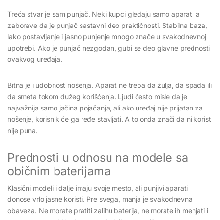
Treća stvar je sam punjač. Neki kupci gledaju samo aparat, a
zaborave da je punjač sastavni deo praktičnosti. Stabilna baza,
lako postavljanje i jasno punjenje mnogo znače u svakodnevnoj
upotrebi. Ako je punjač nezgodan, gubi se deo glavne prednosti
ovakvog uređaja.
Bitna je i udobnost nošenja. Aparat ne treba da žulja, da spada ili
da smeta tokom dužeg korišćenja. Ljudi često misle da je
najvažnija samo jačina pojačanja, ali ako uređaj nije prijatan za
nošenje, korisnik će ga ređe stavljati. A to onda znači da ni korist
nije puna.
Prednosti u odnosu na modele sa
običnim baterijama
Klasični modeli i dalje imaju svoje mesto, ali punjivi aparati
donose vrlo jasne koristi. Pre svega, manja je svakodnevna
obaveza. Ne morate pratiti zalihu baterija, ne morate ih menjati i