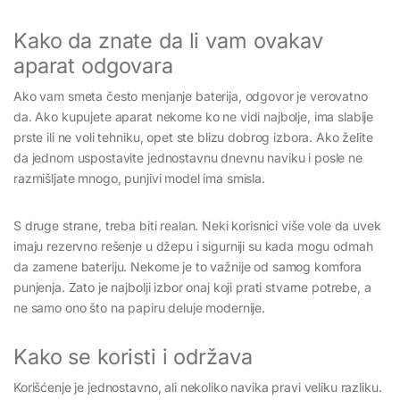
Kako da znate da li vam ovakav
aparat odgovara
Ako vam smeta često menjanje baterija, odgovor je verovatno
da. Ako kupujete aparat nekome ko ne vidi najbolje, ima slabije
prste ili ne voli tehniku, opet ste blizu dobrog izbora. Ako želite
da jednom uspostavite jednostavnu dnevnu naviku i posle ne
razmišljate mnogo, punjivi model ima smisla.
S druge strane, treba biti realan. Neki korisnici više vole da uvek
imaju rezervno rešenje u džepu i sigurniji su kada mogu odmah
da zamene bateriju. Nekome je to važnije od samog komfora
punjenja. Zato je najbolji izbor onaj koji prati stvarne potrebe, a
ne samo ono što na papiru deluje modernije.
Kako se koristi i održava
Korišćenje je jednostavno, ali nekoliko navika pravi veliku razliku.