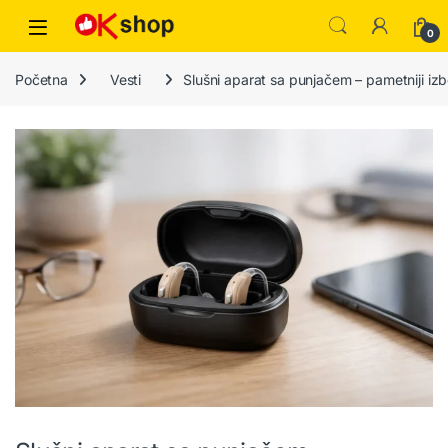
0
Početna
Vesti
Slušni aparat sa punjačem – pametniji izb