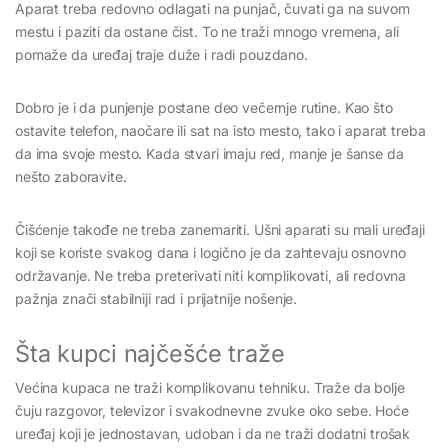
Aparat treba redovno odlagati na punjač, čuvati ga na suvom
mestu i paziti da ostane čist. To ne traži mnogo vremena, ali
pomaže da uređaj traje duže i radi pouzdano.
Dobro je i da punjenje postane deo večernje rutine. Kao što
ostavite telefon, naočare ili sat na isto mesto, tako i aparat treba
da ima svoje mesto. Kada stvari imaju red, manje je šanse da
nešto zaboravite.
Čišćenje takođe ne treba zanemariti. Ušni aparati su mali uređaji
koji se koriste svakog dana i logično je da zahtevaju osnovno
održavanje. Ne treba preterivati niti komplikovati, ali redovna
pažnja znači stabilniji rad i prijatnije nošenje.
Šta kupci najčešće traže
Većina kupaca ne traži komplikovanu tehniku. Traže da bolje
čuju razgovor, televizor i svakodnevne zvuke oko sebe. Hoće
uređaj koji je jednostavan, udoban i da ne traži dodatni trošak