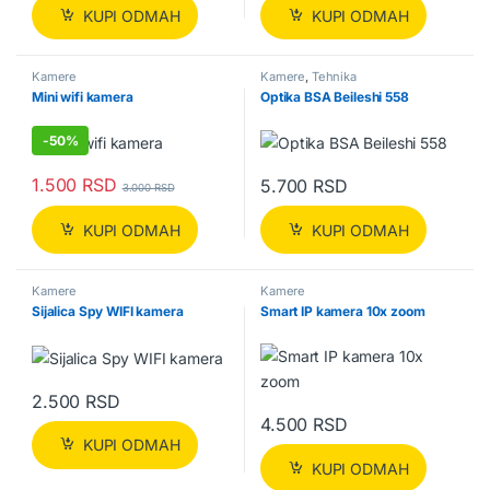
KUPI ODMAH
KUPI ODMAH
Kamere
Kamere
,
Tehnika
Mini wifi kamera
Optika BSA Beileshi 558
-
50%
1.500
RSD
5.700
RSD
3.000
RSD
KUPI ODMAH
KUPI ODMAH
Kamere
Kamere
Sijalica Spy WIFI kamera
Smart IP kamera 10x zoom
2.500
RSD
4.500
RSD
KUPI ODMAH
KUPI ODMAH