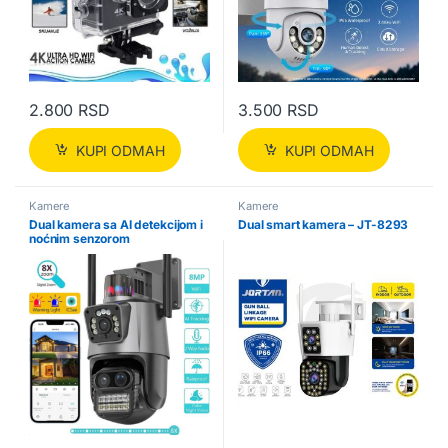
2.800
RSD
3.500
RSD
KUPI ODMAH
KUPI ODMAH
Kamere
Kamere
Dual kamera sa AI detekcijom i
Dual smart kamera – JT-8293
noćnim senzorom