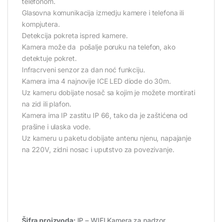
telefonom.
Glasovna komunikacija izmedju kamere i telefona ili
kompjutera.
Detekcija pokreta ispred kamere.
Kamera može da pošalje poruku na telefon, ako
detektuje pokret.
Infracrveni senzor za dan noć funkciju.
Kamera ima 4 najnovije ICE LED diode do 30m.
Uz kameru dobijate nosač sa kojim je možete montirati
na zid ili plafon.
Kamera ima IP zastitu IP 66, tako da je zaštićena od
prašine i ulaska vode.
Uz kameru u paketu dobijate antenu njenu, napajanje
na 220V, zidni nosac i uputstvo za povezivanje.
Šifra proizvoda:
IP – WIFI Kamera za nadzor