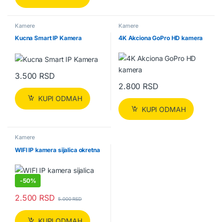
Kamere
Kamere
Kucna Smart IP Kamera
4K Akciona GoPro HD kamera
3.500
RSD
2.800
RSD
KUPI ODMAH
KUPI ODMAH
Kamere
WIFI IP kamera sijalica okretna
-
50%
2.500
RSD
5.000
RSD
KUPI ODMAH