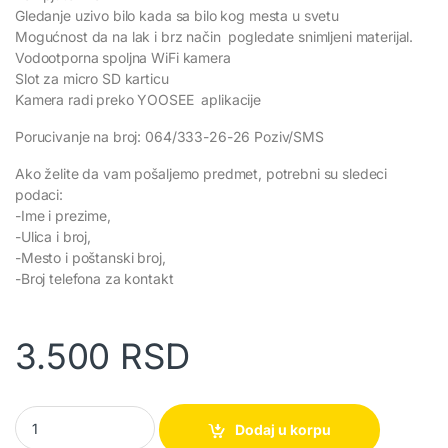
Gledanje uzivo bilo kada sa bilo kog mesta u svetu
Mogućnost da na lak i brz način pogledate snimljeni materijal.
Vodootporna spoljna WiFi kamera
Slot za micro SD karticu
Kamera radi preko YOOSEE aplikacije
Porucivanje na broj: 064/333-26-26 Poziv/SMS
Ako želite da vam pošaljemo predmet, potrebni su sledeci
podaci:
-Ime i prezime,
-Ulica i broj,
-Mesto i poštanski broj,
-Broj telefona za kontakt
3.500
RSD
IP – WIFI Kamera za nadzor quantity
Dodaj u korpu