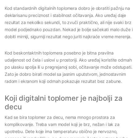
Kod standardnih digitalnih toplomera dobro je obratiti pažnju na
deklarisanu preciznost i stabilnost očitavanja. Ako uređaj daje
rezultat za nekoliko sekundi, to zvuči praktično, ali nije svaki brz
model podjednako pouzdan. Nekad je bolje sačekati malo duže i
dobiti mirniji, sigurniji rezultat nego juriti najkraće vreme merenja.
Kod beskontaktnih toplomera posebno je bitna pravilna
udaljenost od čela i uslovi u prostoriji. Ako uređaj koristite odmah
po ulasku spolja ili u pregrejanoj sobi, očitavanje može odstupati.
Zato je dobro birati model sa jasnim uputstvom, jednostavnim
radom i ekranom koji odmah pokazuje rezultat bez zabune.
Koji digitalni toplomer je najbolji za
decu
Kad se bira toplomer za decu, nema mnogo prostora za
komplikovanje. Treba vam model koji je brz, nežan i lak za
upotrebu. Dete koje ima temperaturu obično je nervozno,