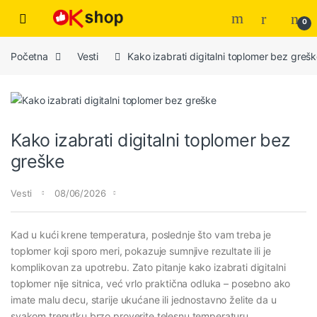
0
Početna
Vesti
Kako izabrati digitalni toplomer bez greš
Kako izabrati digitalni toplomer bez
greške
Vesti
08/06/2026
Kad u kući krene temperatura, poslednje što vam treba je
toplomer koji sporo meri, pokazuje sumnjive rezultate ili je
komplikovan za upotrebu. Zato pitanje kako izabrati digitalni
toplomer nije sitnica, već vrlo praktična odluka – posebno ako
imate malu decu, starije ukućane ili jednostavno želite da u
svakom trenutku brzo proverite telesnu temperaturu.