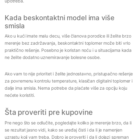
upotreba.
Kada beskontaktni model ima više
smisla
Ako u kući imate malu decu, više članova porodice ili želite brzo
merenje bez zadržavanja, beskontaktni toplomer može biti vrlo
praktično rešenje. Posebno je koristan noću i u situacijama kada
ne želite dodatno uznemiravanje bolesne osobe.
Ako vam to nije prioritet i želite jednostavno, pristupačno rešenje
za povremenu kontrolu temperature, klasičan digitalni toplomer i
dalje ima smisla. Nema potrebe da plaćate više za opciju koju
nećete koristiti.
Šta proveriti pre kupovine
Pre nego što se odlučite, pogledajte koliko je merenje brzo, da li
se rezultat jasno vidi, kako se uređaj čisti i da li je namenjen
uzrastu koji vam treba. Dobro je proveriti i da li dolazi spreman