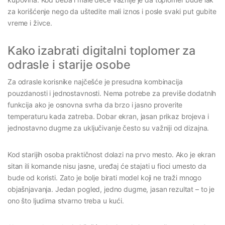
za korišćenje nego da uštedite mali iznos i posle svaki put gubite
vreme i živce.
Kako izabrati digitalni toplomer za
odrasle i starije osobe
Za odrasle korisnike najčešće je presudna kombinacija
pouzdanosti i jednostavnosti. Nema potrebe za previše dodatnih
funkcija ako je osnovna svrha da brzo i jasno proverite
temperaturu kada zatreba. Dobar ekran, jasan prikaz brojeva i
jednostavno dugme za uključivanje često su važniji od dizajna.
Kod starijih osoba praktičnost dolazi na prvo mesto. Ako je ekran
sitan ili komande nisu jasne, uređaj će stajati u fioci umesto da
bude od koristi. Zato je bolje birati model koji ne traži mnogo
objašnjavanja. Jedan pogled, jedno dugme, jasan rezultat – to je
ono što ljudima stvarno treba u kući.