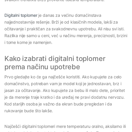
Digitalni toplomer
je danas za većinu domaćinstava
najjednostavnije rešenje. Brži je od klasičnih modela, lakši za
očitavanje i praktičan za svakodnevnu upotrebu. Ali nisu svi isti.
Razlika nije samo u ceni, već u načinu merenja, preciznosti, brzini
i tome kome je namenjen.
Kako izabrati digitalni toplomer
prema načinu upotrebe
Prvo gledajte ko će ga najčešće koristiti. Ako kupujete za celo
domaćinstvo, potreban vam je model koji je jednostavan, brz i
jasan za očitavanje. Ako kupujete za bebu ili malo dete, prioritet
je da merenje traje kratko i da uređaj ne pravi dodatnu nervozu.
Kod starijih osoba je važno da ekran bude pregledan i da
rukovanje bude što lakše.
Najčešći digitalni toplomeri mere temperaturu oralno, aksilarno ili