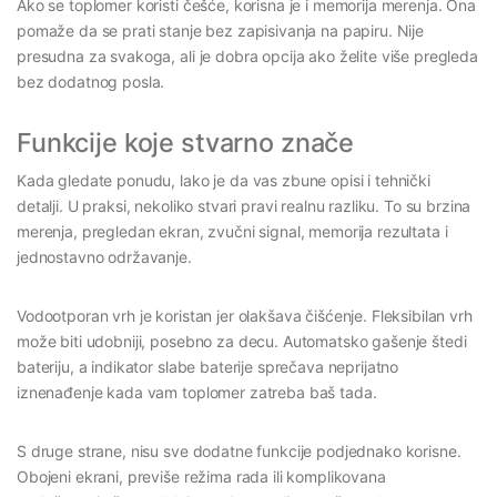
Ako se toplomer koristi češće, korisna je i memorija merenja. Ona
pomaže da se prati stanje bez zapisivanja na papiru. Nije
presudna za svakoga, ali je dobra opcija ako želite više pregleda
bez dodatnog posla.
Funkcije koje stvarno znače
Kada gledate ponudu, lako je da vas zbune opisi i tehnički
detalji. U praksi, nekoliko stvari pravi realnu razliku. To su brzina
merenja, pregledan ekran, zvučni signal, memorija rezultata i
jednostavno održavanje.
Vodootporan vrh je koristan jer olakšava čišćenje. Fleksibilan vrh
može biti udobniji, posebno za decu. Automatsko gašenje štedi
bateriju, a indikator slabe baterije sprečava neprijatno
iznenađenje kada vam toplomer zatreba baš tada.
S druge strane, nisu sve dodatne funkcije podjednako korisne.
Obojeni ekrani, previše režima rada ili komplikovana