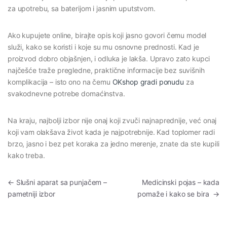
za upotrebu, sa baterijom i jasnim uputstvom.
Ako kupujete online, birajte opis koji jasno govori čemu model
služi, kako se koristi i koje su mu osnovne prednosti. Kad je
proizvod dobro objašnjen, i odluka je lakša. Upravo zato kupci
najčešće traže pregledne, praktične informacije bez suvišnih
komplikacija – isto ono na čemu
OKshop gradi ponudu
za
svakodnevne potrebe domaćinstva.
Na kraju, najbolji izbor nije onaj koji zvuči najnaprednije, već onaj
koji vam olakšava život kada je najpotrebnije. Kad toplomer radi
brzo, jasno i bez pet koraka za jedno merenje, znate da ste kupili
kako treba.
Kretanje članka
←
Slušni aparat sa punjačem –
Medicinski pojas – kada
pametniji izbor
pomaže i kako se bira
→