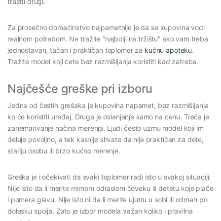
tražiti drugi.
Za prosečno domaćinstvo najpametnije je da se kupovina vodi
realnom potrebom. Ne tražite “najbolji na tržištu” ako vam treba
jednostavan, tačan i praktičan toplomer za
kućnu apoteku
.
Tražite model koji ćete bez razmišljanja koristiti kad zatreba.
Najčešće greške pri izboru
Jedna od čestih grešaka je kupovina napamet, bez razmišljanja
ko će koristiti uređaj. Druga je oslanjanje samo na cenu. Treća je
zanemarivanje načina merenja. Ljudi često uzmu model koji im
deluje povoljno, a tek kasnije shvate da nije praktičan za dete,
stariju osobu ili brzo kućno merenje.
Greška je i očekivati da svaki toplomer radi isto u svakoj situaciji.
Nije isto da li merite mirnom odraslom čoveku ili detetu koje plače
i pomera glavu. Nije isto ni da li merite ujutru u sobi ili odmah po
dolasku spolja. Zato je izbor modela važan koliko i pravilna