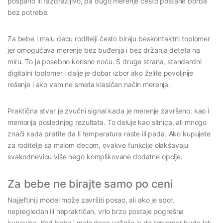
pospano ili razdražljivo, pa dugo merenje često postane borba
bez potrebe.
Za bebe i malu decu roditelji često biraju beskontaktni toplomer
jer omogućava merenje bez buđenja i bez držanja deteta na
miru. To je posebno korisno noću. S druge strane, standardni
digitalni toplomer i dalje je dobar izbor ako želite povoljnije
rešenje i ako vam ne smeta klasičan način merenja.
Praktična stvar je zvučni signal kada je merenje završeno, kao i
memorija poslednjeg rezultata. To deluje kao sitnica, ali mnogo
znači kada pratite da li temperatura raste ili pada. Ako kupujete
za roditelje sa malom decom, ovakve funkcije olakšavaju
svakodnevicu više nego komplikovane dodatne opcije.
Za bebe ne birajte samo po ceni
Najjeftiniji model može završiti posao, ali ako je spor,
nepregledan ili nepraktičan, vrlo brzo postaje pogrešna
kupovina. Kod beba i male dece važnije je da toplomer bude lak