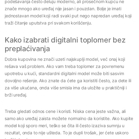
podešavanja često deluju moderno, ali prosečnom kupcu ne
znače mnogo ako uređaj nije jasan i pouzdan. Bolje je imati
jednostavan model koji radi svaki put nego napredan uređaj koji
traži čitanje uputstva pri svakom korišćenju.
Kako izabrati digitalni toplomer bez
preplaćivanja
Dobra kupovina ne znači uzeti najskuplji model, već onaj koji
rešava vaš problem. Ako vam treba toplomer za povremenu
upotrebu u kući, standardni digitalni model može biti sasvim
dovoljno rešenje. Ako znate da ćete ga koristiti često, za dete ili
za više ukućana, onda više smisla ima da uložite u praktičniji i
brži uređaj.
Treba gledati odnos cene i koristi. Niska cena jeste važna, ali
samo ako uređaj zaista možete normalno da koristite. Ako kupite
model koji sporo meri, teško se čita ili često izaziva sumnju u
rezultat, onda to nije ušteda. To je dupli trošak, jer ćete uskoro