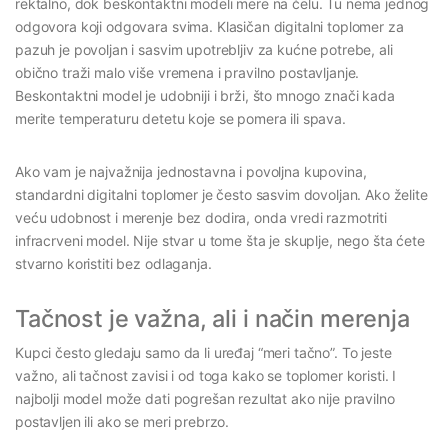
rektalno, dok beskontaktni modeli mere na čelu. Tu nema jednog
odgovora koji odgovara svima. Klasičan digitalni toplomer za
pazuh je povoljan i sasvim upotrebljiv za kućne potrebe, ali
obično traži malo više vremena i pravilno postavljanje.
Beskontaktni model je udobniji i brži, što mnogo znači kada
merite temperaturu detetu koje se pomera ili spava.
Ako vam je najvažnija jednostavna i povoljna kupovina,
standardni digitalni toplomer je često sasvim dovoljan. Ako želite
veću udobnost i merenje bez dodira, onda vredi razmotriti
infracrveni model. Nije stvar u tome šta je skuplje, nego šta ćete
stvarno koristiti bez odlaganja.
Tačnost je važna, ali i način merenja
Kupci često gledaju samo da li uređaj “meri tačno”. To jeste
važno, ali tačnost zavisi i od toga kako se toplomer koristi. I
najbolji model može dati pogrešan rezultat ako nije pravilno
postavljen ili ako se meri prebrzo.