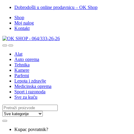
Dobrodošli u online prodavnicu – OK Shop
Shop
Moj nalog
Kontakt
Alat
Auto oprema
Tehnika
Kamere
Parfemi
Lepota i zdravlje
Medicinska oprema
Sport i razonoda
Sve za kuću
Search
for:
Kupac povratnik?