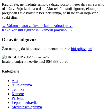
Kad birate, ne gledajte samo da držač postoji, nego da vam stvarno
olakša vožnju iz dana u dan. Ako telefon stoji sigurno, ekran je
pregledan i sve koristite bez nerviranja, našli ste stvar koja vredi
svaki dinar.
Kretanje
←
Vakum aparat za kese – kako izabrati pravi
Kako koristiti sigurnosnu kameru pravilno
→
članka
Ostavite odgovor
Žao nam je, da bi postavili komentar, morate
biti prijavljeni
.
Imate pitanja? Pozovite nas!
064 333 26 26
Kategorije
Alat
Auto oprema
Tehnika
Kamere
Parfemi
Lepota i zdravlje
Medicinska oprema