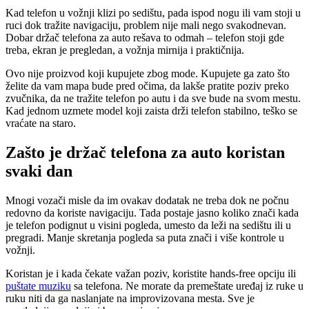
Kad telefon u vožnji klizi po sedištu, pada ispod nogu ili vam stoji u
ruci dok tražite navigaciju, problem nije mali nego svakodnevan.
Dobar držač telefona za auto rešava to odmah – telefon stoji gde
treba, ekran je pregledan, a vožnja mirnija i praktičnija.
Ovo nije proizvod koji kupujete zbog mode. Kupujete ga zato što
želite da vam mapa bude pred očima, da lakše pratite poziv preko
zvučnika, da ne tražite telefon po autu i da sve bude na svom mestu.
Kad jednom uzmete model koji zaista drži telefon stabilno, teško se
vraćate na staro.
Zašto je držač telefona za auto koristan
svaki dan
Mnogi vozači misle da im ovakav dodatak ne treba dok ne počnu
redovno da koriste navigaciju. Tada postaje jasno koliko znači kada
je telefon podignut u visini pogleda, umesto da leži na sedištu ili u
pregradi. Manje skretanja pogleda sa puta znači i više kontrole u
vožnji.
Koristan je i kada čekate važan poziv, koristite hands-free opciju ili
puštate muziku
sa telefona. Ne morate da premeštate uređaj iz ruke u
ruku niti da ga naslanjate na improvizovana mesta. Sve je