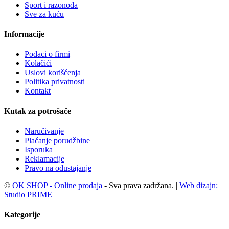
Sport i razonoda
Sve za kuću
Informacije
Podaci o firmi
Kolačići
Uslovi korišćenja
Politika privatnosti
Kontakt
Kutak za potrošače
Naručivanje
Plaćanje porudžbine
Isporuka
Reklamacije
Pravo na odustajanje
©
OK SHOP - Online prodaja
- Sva prava zadržana. |
Web dizajn:
Studio PRIME
Kategorije