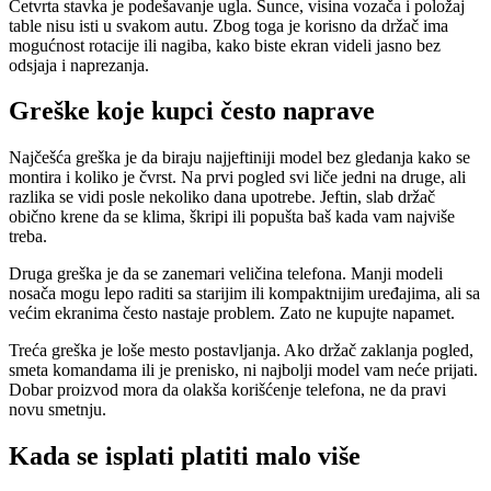
Četvrta stavka je podešavanje ugla. Sunce, visina vozača i položaj
table nisu isti u svakom autu. Zbog toga je korisno da držač ima
mogućnost rotacije ili nagiba, kako biste ekran videli jasno bez
odsjaja i naprezanja.
Greške koje kupci često naprave
Najčešća greška je da biraju najjeftiniji model bez gledanja kako se
montira i koliko je čvrst. Na prvi pogled svi liče jedni na druge, ali
razlika se vidi posle nekoliko dana upotrebe. Jeftin, slab držač
obično krene da se klima, škripi ili popušta baš kada vam najviše
treba.
Druga greška je da se zanemari veličina telefona. Manji modeli
nosača mogu lepo raditi sa starijim ili kompaktnijim uređajima, ali sa
većim ekranima često nastaje problem. Zato ne kupujte napamet.
Treća greška je loše mesto postavljanja. Ako držač zaklanja pogled,
smeta komandama ili je prenisko, ni najbolji model vam neće prijati.
Dobar proizvod mora da olakša korišćenje telefona, ne da pravi
novu smetnju.
Kada se isplati platiti malo više