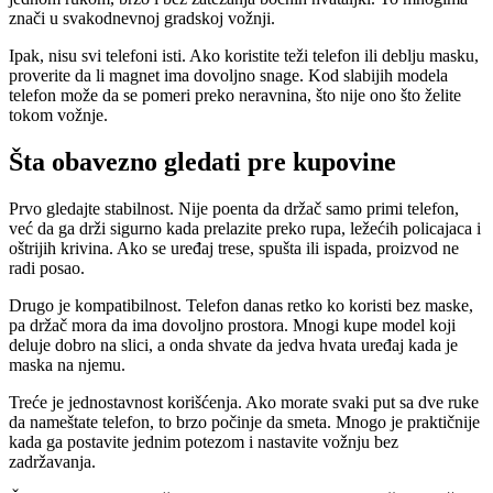
znači u svakodnevnoj gradskoj vožnji.
Ipak, nisu svi telefoni isti. Ako koristite teži telefon ili deblju masku,
proverite da li magnet ima dovoljno snage. Kod slabijih modela
telefon može da se pomeri preko neravnina, što nije ono što želite
tokom vožnje.
Šta obavezno gledati pre kupovine
Prvo gledajte stabilnost. Nije poenta da držač samo primi telefon,
već da ga drži sigurno kada prelazite preko rupa, ležećih policajaca i
oštrijih krivina. Ako se uređaj trese, spušta ili ispada, proizvod ne
radi posao.
Drugo je kompatibilnost. Telefon danas retko ko koristi bez maske,
pa držač mora da ima dovoljno prostora. Mnogi kupe model koji
deluje dobro na slici, a onda shvate da jedva hvata uređaj kada je
maska na njemu.
Treće je jednostavnost korišćenja. Ako morate svaki put sa dve ruke
da nameštate telefon, to brzo počinje da smeta. Mnogo je praktičnije
kada ga postavite jednim potezom i nastavite vožnju bez
zadržavanja.