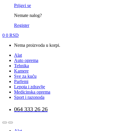
Prijavi se
Nemate nalog?
Register
0
0
RSD
Nema proizvoda u korpi.
Alat
Auto oprema
Tehnika
Kamere
Sve za kuću
Parfemi
Lepota i zdravlje
Medicinska oprema
Sport i razonoda
064 333 26 26
Alat