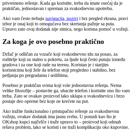
privremeno rešenje. Kada ga koristite, treba da imate osećaj da je
praktičan, jednostavan i spreman za svakodnevnu upotrebu.
Ako vam često trebaju
navigacija, pozivi
i brz pregled ekrana, pravi
izbor je onaj koji to omogućava bez skretanja pažnje sa puta.
Upravo zato ovaj dodatak nije sitnica, nego korisna pomoć u vožnji.
Za koga je ovo posebno praktično
Držač je odličan za vozače koji svakodnevno idu na posao, za
roditelje koji su stalno u pokretu, za ljude koji često putuju između
gradova i za one koji rade na terenu. Koristan je i starijim
korisnicima koji žele da telefon stoji pregledno i stabilno, bez
petljanja po pregradama i sedištima.
Posebno je praktičan svima koji vole jednostavna rešenja. Nema
velike filozofije – postavite ga, ubacite telefon i koristite ono što vam
treba. Zato se ovakav proizvod lako uklapa u svakodnevicu i brzo
postaje deo opreme bez koje ne krećete na put.
Ako tražite funkcionalno i pristupačno rešenje za svakodnevnu
vožnju, ovakav dodatak ima jasnu svrhu. U ponudi kao što je
OKshop kupci najčešće i traže upravo to – proizvod koji odmah
rešava problem, lako se koristi i ne traži komplikaciju oko kupovine.