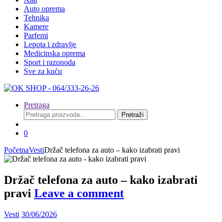
Auto oprema
Tehnika
Kamere
Parfemi
Lepota i zdravlje
Medicinska oprema
Sport i razonoda
Sve za kuću
Pretraga
Pretraga
Pretraži
za:
0
Početna
Vesti
Držač telefona za auto – kako izabrati pravi
Držač telefona za auto – kako izabrati
pravi
Leave a comment
Vesti
30/06/2026