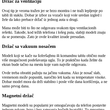
Držač za ventilaciju
Ovaj tip je veoma tražen jer se brzo montira i ne traži lepljenje po
tabli ili staklu. Dobar je izbor za vozače koji vole uredan izgled i
žele da lako prebace držač iz jednog auta u drugi.
Mana može biti to što ne odgovara svakom tipu ventilacionih
rešetki. Takođe, kod težih telefona i lošeg puta, slabiji modeli znaju
da se pomeraju. Zato je ovde kvalitet izrade presudan.
Držač sa vakuum nosačem
Modeli koji se kače na šoferšajbnu ili komandnu tablu obično nude
više mogućnosti podešavanja ugla. To je praktično kada želite da
ekran bude tačno na mestu koje vam najviše odgovara.
Ovde treba obratiti pažnju na jačinu vakuma. Ako je nosač slab,
vremenom može popustiti, naročito leti kada su temperature visoke.
Dobar model mora da drži stabilno i posle više dana korišćenja, a ne
samo prvog dana.
Magnetni držač
Magnetni modeli su popularni jer omogućavaju da telefon postavite
jednom rukom, brzo i bez zatezanja bočnih hvataljki. To mnogima