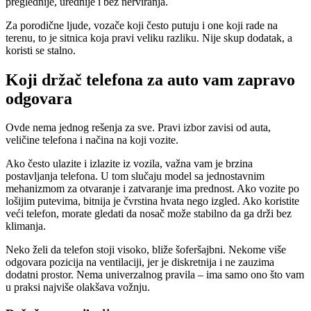
preglednije, urednije i bez nerviranja.
Za porodične ljude, vozače koji često putuju i one koji rade na
terenu, to je sitnica koja pravi veliku razliku. Nije skup dodatak, a
koristi se stalno.
Koji držač telefona za auto vam zapravo
odgovara
Ovde nema jednog rešenja za sve. Pravi izbor zavisi od auta,
veličine telefona i načina na koji vozite.
Ako često ulazite i izlazite iz vozila, važna vam je brzina
postavljanja telefona. U tom slučaju model sa jednostavnim
mehanizmom za otvaranje i zatvaranje ima prednost. Ako vozite po
lošijim putevima, bitnija je čvrstina hvata nego izgled. Ako koristite
veći telefon, morate gledati da nosač može stabilno da ga drži bez
klimanja.
Neko želi da telefon stoji visoko, bliže šoferšajbni. Nekome više
odgovara pozicija na ventilaciji, jer je diskretnija i ne zauzima
dodatni prostor. Nema univerzalnog pravila – ima samo ono što vam
u praksi najviše olakšava vožnju.