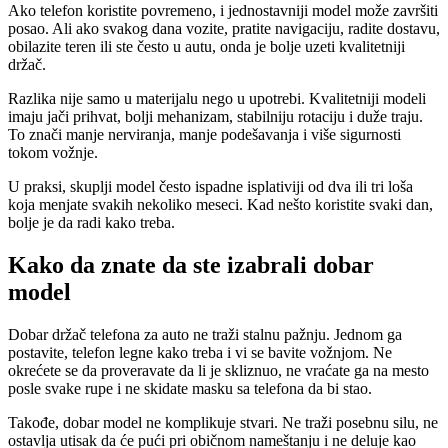
Ako telefon koristite povremeno, i jednostavniji model može završiti
posao. Ali ako svakog dana vozite, pratite navigaciju, radite dostavu,
obilazite teren ili ste često u autu, onda je bolje uzeti kvalitetniji
držač.
Razlika nije samo u materijalu nego u upotrebi. Kvalitetniji modeli
imaju jači prihvat, bolji mehanizam, stabilniju rotaciju i duže traju.
To znači manje nerviranja, manje podešavanja i više sigurnosti
tokom vožnje.
U praksi, skuplji model često ispadne isplativiji od dva ili tri loša
koja menjate svakih nekoliko meseci. Kad nešto koristite svaki dan,
bolje je da radi kako treba.
Kako da znate da ste izabrali dobar
model
Dobar držač telefona za auto ne traži stalnu pažnju. Jednom ga
postavite, telefon legne kako treba i vi se bavite vožnjom. Ne
okrećete se da proveravate da li je skliznuo, ne vraćate ga na mesto
posle svake rupe i ne skidate masku sa telefona da bi stao.
Takođe, dobar model ne komplikuje stvari. Ne traži posebnu silu, ne
ostavlja utisak da će pući pri običnom nameštanju i ne deluje kao