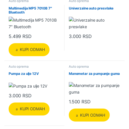
Auto oprema
Auto oprema
Multimedija MP5 7010B 7″
Univerzalne auto presvlake
Bluetooth
5.499
RSD
3.000
RSD
Ovaj proizvod ima više varijanti.
KUPI ODMAH
Auto oprema
Auto oprema
Pumpa za ulje 12V
Manometar za pumpanje guma
3.000
RSD
1.500
RSD
KUPI ODMAH
KUPI ODMAH