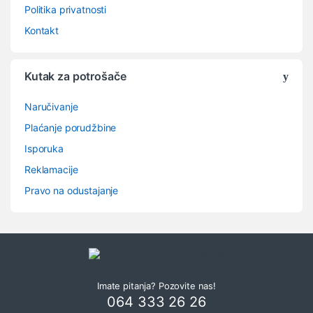
Politika privatnosti
Kontakt
Kutak za potrošače
Naručivanje
Plaćanje porudžbine
Isporuka
Reklamacije
Pravo na odustajanje
Imate pitanja? Pozovite nas!
064 333 26 26