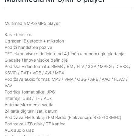
Multimedia MP3/MP5 player
Karakteristike:
Ugrađeni Bluetooth + mikrofon
Podrži handsfree pozive
TFT ekran visoke definicije od 4,1 inča u punom uglu gledanja.
Gledajte filmove visoke definicije
Podrška video formatu: RMVB / RM / FLV / 3GP / MPEG / DIVKS /
KSVID / DAT / VOB / AVI / MP4
Podržava audio format: MP3 / VMA / OGG / APE / AAC / FLAC /
VAV
Podrška format slike: JPG
Interfejs: USB / TF / AUx
Automatsko menja svetla.
24 sata digitalni sat, datum.
Podržava FM funkciju FM Radio (Frekvencija: 87.5-108MHz)
Podrzava USB disk / TF kartica
AUX audio ulaz