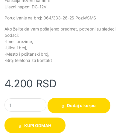
Funkcija rikverc kamere
Ulazni napon: DC-12V
Porucivanje na broj: 064/333-26-26 Poziv/SMS
Ako želite da vam pošaljemo predmet, potrebni su sledeci
podaci:
-Ime i prezime,
-Ulica i broj,
-Mesto i poštanski broj,
-Broj telefona za kontakt
4.200
RSD
Multimedia MP3/MP5 player quantity
Dodaj u korpu
KUPI ODMAH