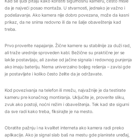
Kad se ljudi pitaju kako koristiti sigurnosnu kameru, često misle
da je najveći posao montaža. U stvarnosti, jednako je važno i
podešavanje. Ako kamera nije dobro povezana, može da kasni
prikaz, da ne snima redovno ili da ne šalje obaveštenja kad
treba.
Prvo proverite napajanje. Žične kamere su stabilnije za duži rad,
ali traže urednije sproveden kabl. Bežične su praktične jer se
lakše postavljaju, ali zavise od jačine signala i redovnog punjenja
ako imaju bateriju. Nema univerzalno boljeg rešenja – zavisi gde
je postavljate i koliko često želite da je održavate.
Kod povezivanja na telefon ili mrežu, najvažnije je da testirate
kameru pre konačnog montiranja. Uključite je, proverite sliku,
zvuk ako postoji, noćni režim i obaveštenja. Tek kad ste sigurni
da sve radi kako treba, fiksirajte je na mesto.
Obratite pažnju i na kvalitet interneta ako kamera radi preko
aplikacije. Ako je signal slab baš na mestu gde planirate uređaj,