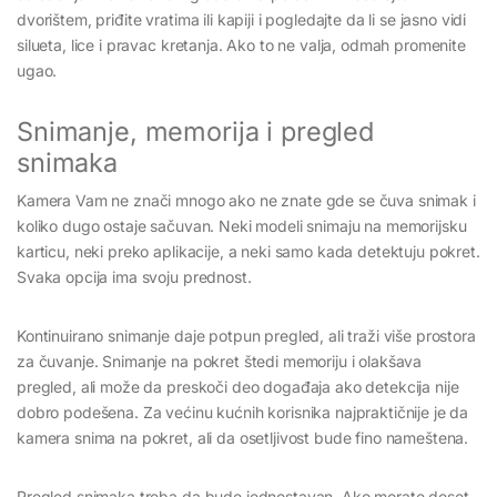
dvorištem, priđite vratima ili kapiji i pogledajte da li se jasno vidi
silueta, lice i pravac kretanja. Ako to ne valja, odmah promenite
ugao.
Snimanje, memorija i pregled
snimaka
Kamera Vam ne znači mnogo ako ne znate gde se čuva snimak i
koliko dugo ostaje sačuvan. Neki modeli snimaju na memorijsku
karticu, neki preko aplikacije, a neki samo kada detektuju pokret.
Svaka opcija ima svoju prednost.
Kontinuirano snimanje daje potpun pregled, ali traži više prostora
za čuvanje. Snimanje na pokret štedi memoriju i olakšava
pregled, ali može da preskoči deo događaja ako detekcija nije
dobro podešena. Za većinu kućnih korisnika najpraktičnije je da
kamera snima na pokret, ali da osetljivost bude fino nameštena.
Pregled snimaka treba da bude jednostavan. Ako morate deset