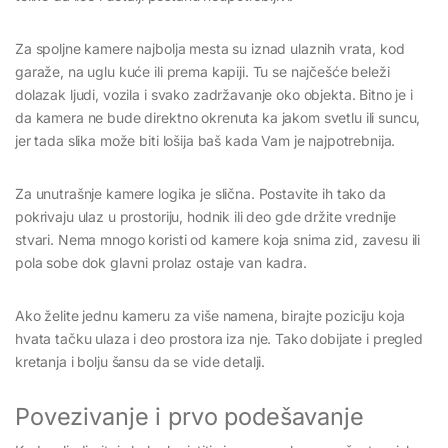
Za spoljne kamere najbolja mesta su iznad ulaznih vrata, kod
garaže, na uglu kuće ili prema kapiji. Tu se najčešće beleži
dolazak ljudi, vozila i svako zadržavanje oko objekta. Bitno je i
da kamera ne bude direktno okrenuta ka jakom svetlu ili suncu,
jer tada slika može biti lošija baš kada Vam je najpotrebnija.
Za unutrašnje kamere logika je slična. Postavite ih tako da
pokrivaju ulaz u prostoriju, hodnik ili deo gde držite vrednije
stvari. Nema mnogo koristi od kamere koja snima zid, zavesu ili
pola sobe dok glavni prolaz ostaje van kadra.
Ako želite jednu kameru za više namena, birajte poziciju koja
hvata tačku ulaza i deo prostora iza nje. Tako dobijate i pregled
kretanja i bolju šansu da se vide detalji.
Povezivanje i prvo podešavanje