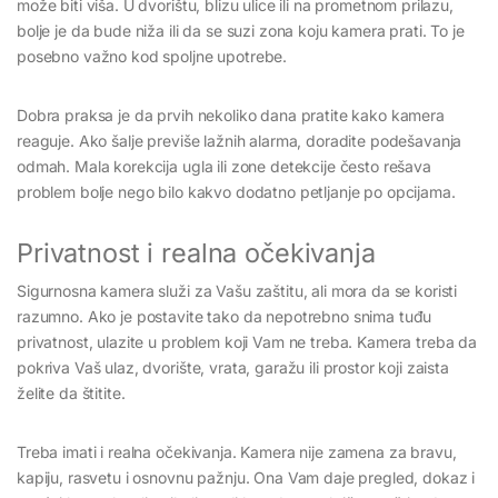
može biti viša. U dvorištu, blizu ulice ili na prometnom prilazu,
bolje je da bude niža ili da se suzi zona koju kamera prati. To je
posebno važno kod spoljne upotrebe.
Dobra praksa je da prvih nekoliko dana pratite kako kamera
reaguje. Ako šalje previše lažnih alarma, doradite podešavanja
odmah. Mala korekcija ugla ili zone detekcije često rešava
problem bolje nego bilo kakvo dodatno petljanje po opcijama.
Privatnost i realna očekivanja
Sigurnosna kamera služi za Vašu zaštitu, ali mora da se koristi
razumno. Ako je postavite tako da nepotrebno snima tuđu
privatnost, ulazite u problem koji Vam ne treba. Kamera treba da
pokriva Vaš ulaz, dvorište, vrata, garažu ili prostor koji zaista
želite da štitite.
Treba imati i realna očekivanja. Kamera nije zamena za bravu,
kapiju, rasvetu i osnovnu pažnju. Ona Vam daje pregled, dokaz i