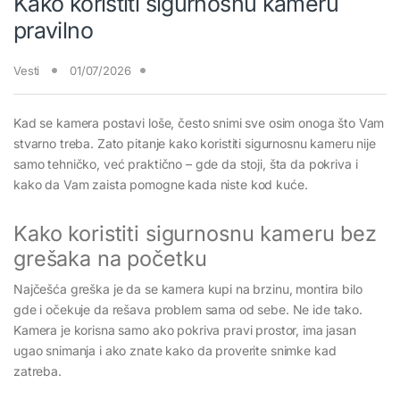
Kako koristiti sigurnosnu kameru
pravilno
Vesti
01/07/2026
Kad se kamera postavi loše, često snimi sve osim onoga što Vam
stvarno treba. Zato pitanje kako koristiti sigurnosnu kameru nije
samo tehničko, već praktično – gde da stoji, šta da pokriva i
kako da Vam zaista pomogne kada niste kod kuće.
Kako koristiti sigurnosnu kameru bez
grešaka na početku
Najčešća greška je da se kamera kupi na brzinu, montira bilo
gde i očekuje da rešava problem sama od sebe. Ne ide tako.
Kamera je korisna samo ako pokriva pravi prostor, ima jasan
ugao snimanja i ako znate kako da proverite snimke kad
zatreba.