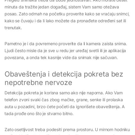
minuta da tražite jedan događaj, sistem Vam samo otežava
posao. Zato odmah na početku proverite kako se vraćaju snimci,
kako se čuvaju i da li lako možete da pronađete određeni sat ili
trenutak.
Pametno je i da povremeno proverite da li kamera zaista snima.
Ljudi često misle da je sve u redu jer uređaj svetli ili je aplikacija
povezana, a onda tek kasnije vide da snimak nije sačuvan.
Obaveštenja i detekcija pokreta bez
nepotrebne nervoze
Detekcija pokreta je korisna samo ako nije naporna. Ako Vam
telefon zvoni svaki čas zbog mačke, grane, senke ili prolaska
auta u pozadini, brzo ćete početi da ignorišete obaveštenja. A
tada prođe ono što je stvarno bitno.
Zato osetljivost treba podesiti prema prostoru. U mirnom hodniku