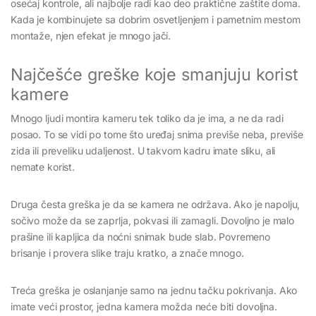
osećaj kontrole, ali najbolje radi kao deo praktične zaštite doma.
Kada je kombinujete sa dobrim osvetljenjem i pametnim mestom
montaže, njen efekat je mnogo jači.
Najčešće greške koje smanjuju korist
kamere
Mnogo ljudi montira kameru tek toliko da je ima, a ne da radi
posao. To se vidi po tome što uređaj snima previše neba, previše
zida ili preveliku udaljenost. U takvom kadru imate sliku, ali
nemate korist.
Druga česta greška je da se kamera ne održava. Ako je napolju,
sočivo može da se zaprlja, pokvasi ili zamagli. Dovoljno je malo
prašine ili kapljica da noćni snimak bude slab. Povremeno
brisanje i provera slike traju kratko, a znače mnogo.
Treća greška je oslanjanje samo na jednu tačku pokrivanja. Ako
imate veći prostor, jedna kamera možda neće biti dovoljna.