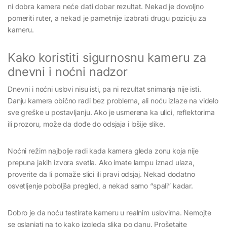
ni dobra kamera neće dati dobar rezultat. Nekad je dovoljno
pomeriti ruter, a nekad je pametnije izabrati drugu poziciju za
kameru.
Kako koristiti sigurnosnu kameru za
dnevni i noćni nadzor
Dnevni i noćni uslovi nisu isti, pa ni rezultat snimanja nije isti.
Danju kamera obično radi bez problema, ali noću izlaze na videlo
sve greške u postavljanju. Ako je usmerena ka ulici, reflektorima
ili prozoru, može da dođe do odsjaja i lošije slike.
Noćni režim najbolje radi kada kamera gleda zonu koja nije
prepuna jakih izvora svetla. Ako imate lampu iznad ulaza,
proverite da li pomaže slici ili pravi odsjaj. Nekad dodatno
osvetljenje poboljša pregled, a nekad samo “spali” kadar.
Dobro je da noću testirate kameru u realnim uslovima. Nemojte
se oslanjati na to kako izgleda slika po danu. Prošetajte