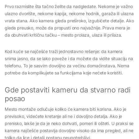
Prvo razmislite šta tačno želite da nadgledate. Nekome je važno
ulazno dvorište, nekome kapija, nekome hodnik, garaža ili ulazna
vrata stana. Ako kamera gleda preširoko, izgubićete detalje. Ako
gleda preusko, može da propusti ono najvažnije. Prava mera je
da obuhvati kritičnu tačku – mesto prolaza, ulaza ili prilaza.
Kod kuće se najčešće traži jednostavno rešenje: da kamera
snima jasno, da se lako poveže i da možete da vidite situaciju na
telefonu. To je sasvim dovoljno za većinu domaćinstava. Nema
potrebe da komplikujete sa funkcijama koje nećete koristiti.
Gde postaviti kameru da stvarno radi
posao
Mesto montaže odlučuje koliko će kamera biti korisna. Ako je
previsoko, videćete kretanje ali ne i dovoljno detalja. Ako je
prenisko, lakše je da je neko dohvati, pomeri ili ošteti. U praksi se
kamera najčešće postavlja dovoljno visoko da ima pregled, ali ne
toliko da lice i detalji postanu neupotrebljivi.