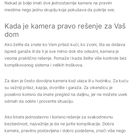
Nekad je bolje imati dve jednostavnije kamere na pravim
mestima nego jednu skuplju koja pokušava da pokrije sve.
Kada je kamera pravo rešenje za Vaš
dom
Ako želite da znate ko Vam prilazi kući, ko zvoni, šta se dešava
ispred garaže ili da li je sve mirno dok ste odsutni, kamera je
veoma praktično rešenje. Pomaže i kada želite više kontrole bez
komplikovanog sistema i velikih troškova.
Za stan je često dovoljna kamera kod ulaza ili u hodniku. Za kuću
su važniji prilaz, kapija, dvorište i garaža. Za vikendicu je
posebno korisno da imate pregled na daljinu, jer ne možete uvek
odmah da odete i proverite situaciju.
Ako birate jednostavno i korisno rešenje za svakodnevnu
bezbednost, najvažnije je da ne jurite komplikacije. Dobra
kamera, pravilno postavljena i dobro podešena, znači više nego