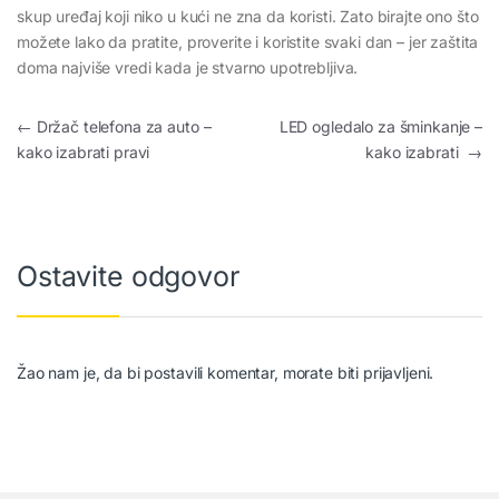
skup uređaj koji niko u kući ne zna da koristi. Zato birajte ono što
možete lako da pratite, proverite i koristite svaki dan – jer zaštita
doma najviše vredi kada je stvarno upotrebljiva.
Kretanje članka
←
Držač telefona za auto –
LED ogledalo za šminkanje –
kako izabrati pravi
kako izabrati
→
Ostavite odgovor
Žao nam je, da bi postavili komentar, morate
biti prijavljeni
.