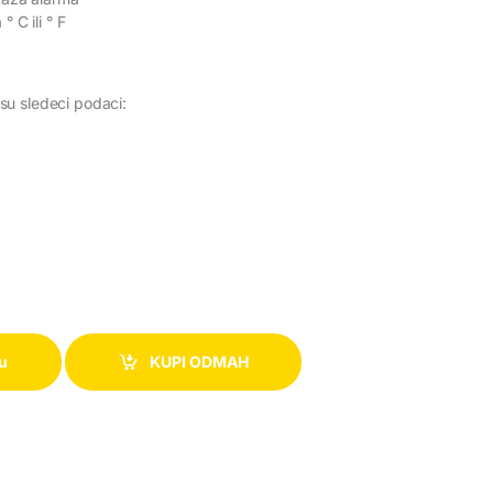
 C ili ° F
su sledeci podaci:
HTC1 quantity
pu
KUPI ODMAH