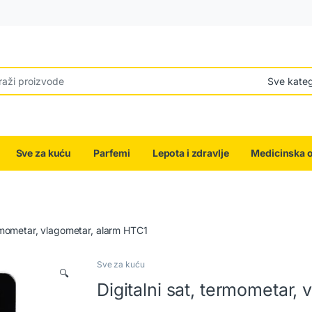
r:
Sve za kuću
Parfemi
Lepota i zdravlje
Medicinska 
ermometar, vlagometar, alarm HTC1
Sve za kuću
🔍
Digitalni sat, termometar,