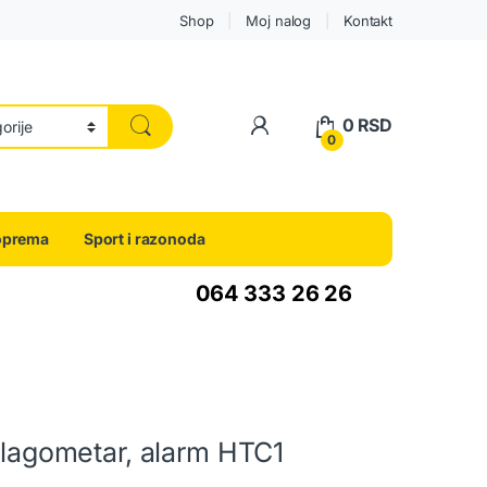
Shop
Moj nalog
Kontakt
0
RSD
0
oprema
Sport i razonoda
064 333 26 26
 vlagometar, alarm HTC1