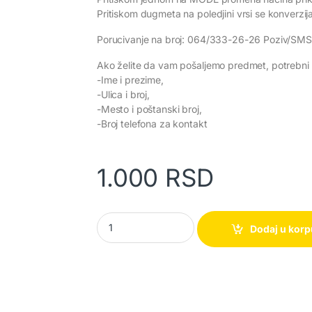
Pritiskom dugmeta na poledjini vrsi se konverzija °
Porucivanje na broj: 064/333-26-26 Poziv/SMS
Ako želite da vam pošaljemo predmet, potrebni 
-Ime i prezime,
-Ulica i broj,
-Mesto i poštanski broj,
-Broj telefona za kontakt
1.000
RSD
Digitalni sat, termometar, vlagometar, alarm 
Dodaj u kor