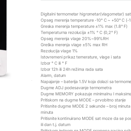
Digitalni termometar higrometar(vlagometar) sat 
Opseg merenja temperature -10° C ~ +50° C (-1
Greska merenja temperature ±1% max (1.8° F)
Temperaturna rezolucija ±1% ° C (0,2° F)
Opseg merenja vlage 20%~99%RH
Greška merenja vlage ±5% max RH
Rezolucija vlage 1%
Istovremeni prikaz temerature, vlage i sata
Izbor ° C ili ° F
Izbor 12h ili 24h režima rada sata
Alarm, datum
Napajanje – baterija 1.5V koja dolazi sa termom
Dugme ADJ podesavanje termometra
Dugme MEMORY pokazuje minimalnu I maksimaln
Pritiskom na dugme MODE – prvobitno stanje
Pritisnite dugme MODE 2 sekunde – broj minuta p
minuta
Pritisnite kontinuirano MODE sat moze da se p
ili dan t.j. datum
Pritiskom jednom na MODE promena nacina pri