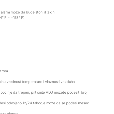
alarm može da bude stoni ili zidni
4° F ~ +158° F)
etrom
u vrednost temperature I vlaznosti vazduha
ocinje da treperi, pritisnite ADJ mozete podesiti broj
odesi odvojeno 12/24 takodje moze da se podesi mesec
kaza alarma