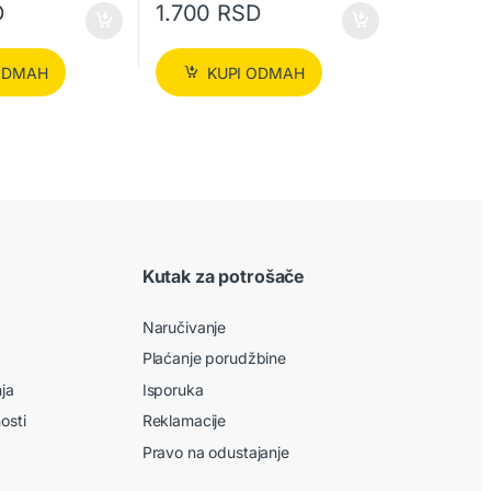
D
1.700
RSD
ODMAH
KUPI ODMAH
Kutak za potrošače
Naručivanje
Plaćanje porudžbine
nja
Isporuka
nosti
Reklamacije
Pravo na odustajanje