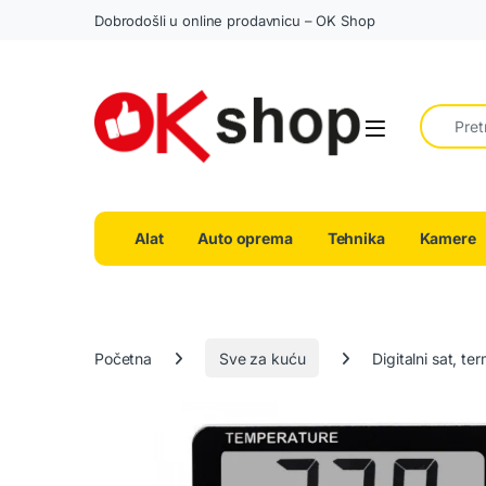
Dobrodošli u online prodavnicu – OK Shop
Search fo
Alat
Auto oprema
Tehnika
Kamere
Početna
Sve za kuću
Digitalni sat, t