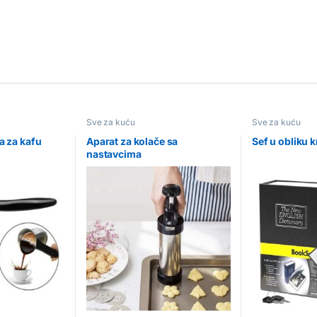
Sve za kuću
Sve za kuću
a za kafu
Aparat za kolače sa
Sef u obliku k
nastavcima