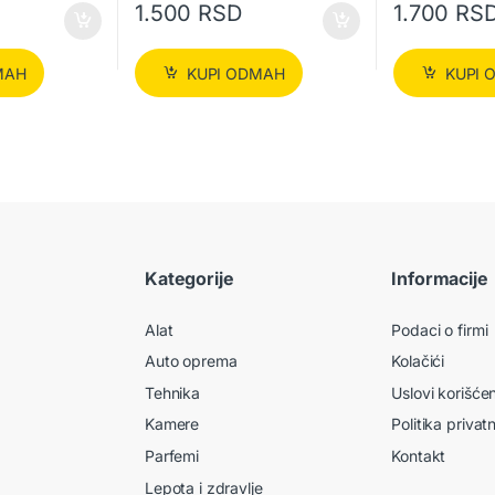
1.500
RSD
1.700
RS
MAH
KUPI ODMAH
KUPI 
Kategorije
Informacije
Alat
Podaci o firmi
Auto oprema
Kolačići
Tehnika
Uslovi korišće
Kamere
Politika privat
Parfemi
Kontakt
Lepota i zdravlje