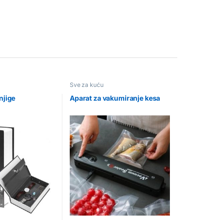
Sve za kuću
njige
Aparat za vakumiranje kesa