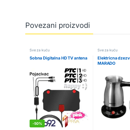
Povezani proizvodi
Sve za kuću
Sve za kuću
Sobna Digitalna HD TV antena
Elektricna dzezv
MARADO
-
50%