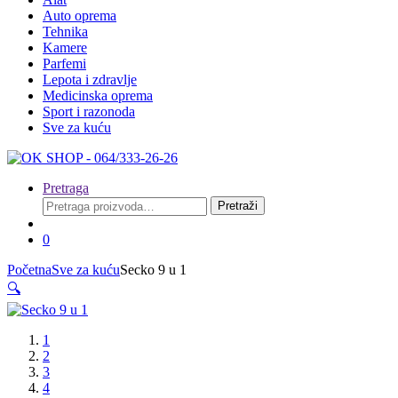
Auto oprema
Tehnika
Kamere
Parfemi
Lepota i zdravlje
Medicinska oprema
Sport i razonoda
Sve za kuću
Pretraga
Pretraga
Pretraži
za:
0
Početna
Sve za kuću
Secko 9 u 1
🔍
1
2
3
4