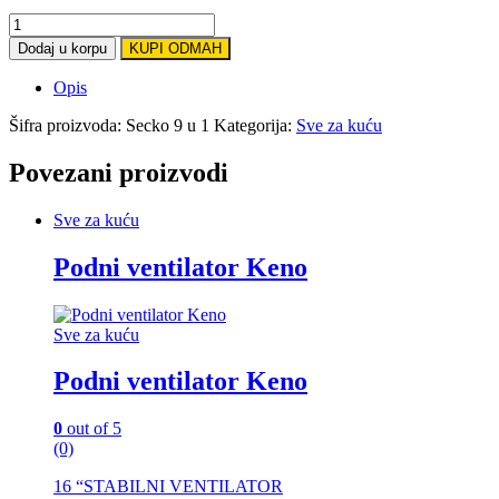
Secko
9
Dodaj u korpu
KUPI ODMAH
u
1
Opis
quantity
Šifra proizvoda:
Secko 9 u 1
Kategorija:
Sve za kuću
Povezani proizvodi
Sve za kuću
Podni ventilator Keno
Sve za kuću
Podni ventilator Keno
0
out of 5
(0)
16 “STABILNI VENTILATOR