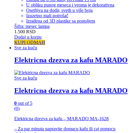
U obliku punog meseca i veoma je dekorativna
Osetljiva na dodir, svetli u više boja
Izuzetno mali potrošač
Izrađena od 3D plastike sa postoljem
Šifra: mesec lampa
1.500
RSD
Dodaj u korpu
KUPI ODMAH
Sve za kuću
Elektricna dzezva za kafu MARADO
Sve za kuću
Elektricna dzezva za kafu MARADO
0
out of 5
(0)
Elektricna dzezva za kafu – MARADO MA-1628
– Za par minuta napravite domacu kafu ili caj pomocu