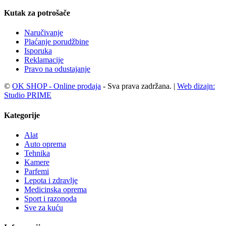
Kutak za potrošače
Naručivanje
Plaćanje porudžbine
Isporuka
Reklamacije
Pravo na odustajanje
©
OK SHOP - Online prodaja
- Sva prava zadržana. |
Web dizajn:
Studio PRIME
Kategorije
Alat
Auto oprema
Tehnika
Kamere
Parfemi
Lepota i zdravlje
Medicinska oprema
Sport i razonoda
Sve za kuću