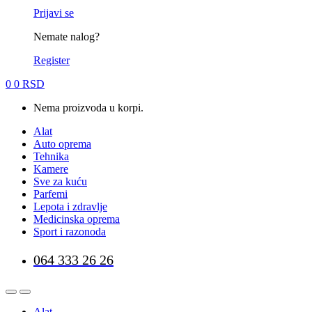
Prijavi se
Nemate nalog?
Register
0
0
RSD
Nema proizvoda u korpi.
Alat
Auto oprema
Tehnika
Kamere
Sve za kuću
Parfemi
Lepota i zdravlje
Medicinska oprema
Sport i razonoda
064 333 26 26
Alat