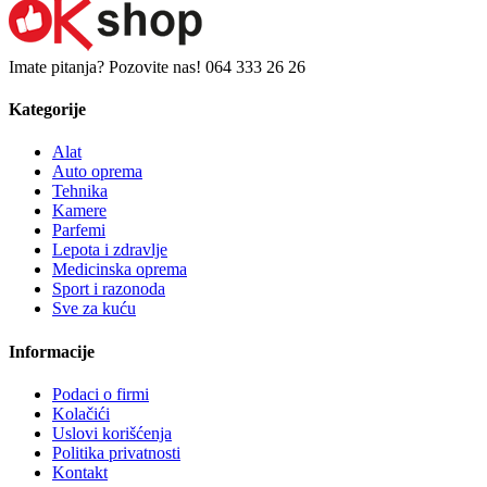
Imate pitanja? Pozovite nas!
064 333 26 26
Kategorije
Alat
Auto oprema
Tehnika
Kamere
Parfemi
Lepota i zdravlje
Medicinska oprema
Sport i razonoda
Sve za kuću
Informacije
Podaci o firmi
Kolačići
Uslovi korišćenja
Politika privatnosti
Kontakt