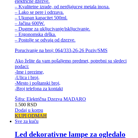
elektricne dzezve.
– Kvalitetne izrade, od nerdjajuceg metala inoxa.
– Lako se pere i odrzava.
– Ukupan kapacitet 500ml.
– Jačina 600W.
– Dugme za ukljucivanje/iskljucivanje.
– Ergonomska drška.
– Postolje se odvaja od dzezve.
Porucivanje na broj: 064/333-26-26 Poziv/SMS
Ako želite da vam pošaljemo predmet, potrebni su sledeci
podaci:
-Ime i prezime,
-Ulica i broj,
-Mesto i poštanski broj,
-Broj telefona za kontakt
Šifra: Električna Dzezva MADARO
1.500
RSD
Dodaj u korpu
KUPI ODMAH
Sve za kuću
Led dekorativne lampe za ogledalo