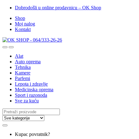
Dobrodošli u online prodavnicu – OK Shop
Shop
Moj nalog
Kontakt
Alat
Auto oprema
Tehnika
Kamere
Parfemi
Lepota i zdravlje
Medicinska oprema
Sport i razonoda
Sve za kuću
Search
for:
Kupac povratnik?