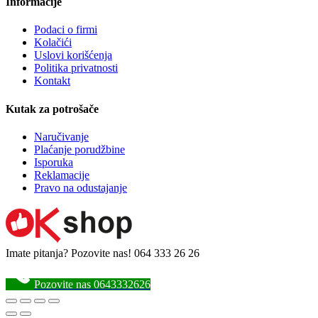
Informacije
Podaci o firmi
Kolačići
Uslovi korišćenja
Politika privatnosti
Kontakt
Kutak za potrošače
Naručivanje
Plaćanje porudžbine
Isporuka
Reklamacije
Pravo na odustajanje
Imate pitanja? Pozovite nas!
064 333 26 26
Pozovite nas 0643332626