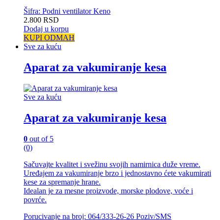
Šifra: Podni ventilator Keno
2.800
RSD
Dodaj u korpu
KUPI ODMAH
Sve za kuću
Aparat za vakumiranje kesa
Sve za kuću
Aparat za vakumiranje kesa
0
out of 5
(0)
Sačuvajte kvalitet i svežinu svojih namirnica duže vreme.
Uređajem za vakumiranje brzo i jednostavno ćete vakumirati
kese za spremanje hrane.
Idealan je za mesne proizvode, morske plodove, voće i
povrće.
Porucivanje na broj: 064/333-26-26 Poziv/SMS