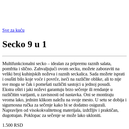
Sve za kuću
Secko 9 u 1
Multifunkcionalni secko – idealan za pripremu raznih salata,
pomfrita i slično. Zahvaljujući ovom secku, možete zaboraviti na
veliki broj kuhinjskih noževa i raznih seckalica. Sada možete isprati
i osušiti bilo koje voće i povrće, iseći na različite oblike, ali to nije
sve mogu se čak i pomešati različiti sastojci u jednoj posudi.
Ekstra oštri i jaki noževi garantuju brzo sečenje ili rendanje u
različitim varijanti, u zavisnosti od nastavka. Oni se montiraju
veoma lako, jednim klikom naležu na svoje mesto. U setu se dobija i
sigurnosna ručka za sečenje kako bi se dodatno osigurali.
Napravljen od visokokvalitetnog materijala, izdržljiv i praktičan,
dugotrajan. Poklopac za sečenje se može lako ukloniti.
1.500
RSD