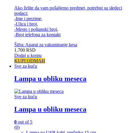
Ako želite da vam pošaljemo predmet, potrebni su sledeci
podaci:
-Ime i prezime,
-Ulica i broj,
-Mesto i poštanski broj,
-Broj telefona za kontakt
Šifra: Aparat za vakumiranje kesa
1.700
RSD
Dodaj u korpu
KUPI ODMAH
Sve za kuću
Lampa u obliku meseca
Sve za kuću
Lampa u obliku meseca
0
out of 5
(0)
Lampa na USB kabl, prečnika 15 cm