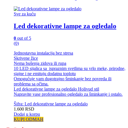
Sve za kuću
Led dekorativne lampe za ogledalo
0
out of 5
(0)
Jednostavna instalacija bez stresa
Skrivene žice
Nema bušenja zidova ili rupa
10 LED sijalica sa ispraznim svetlima su vrlo meke, prirodne,
sjajne i ne emituju dodatnu toplotu
Omogućuje vam dugotrajno šminkanje bez povreda ili
problema sa očima.
Led dekorativne lampe za ogledalo Holivud stil
Napravite vase profesionalno ogledalo za šminkanje i ostalo.
Šifra: Led dekorativne lampe za ogledalo
1.600
RSD
Dodaj u korpu
KUPI ODMAH