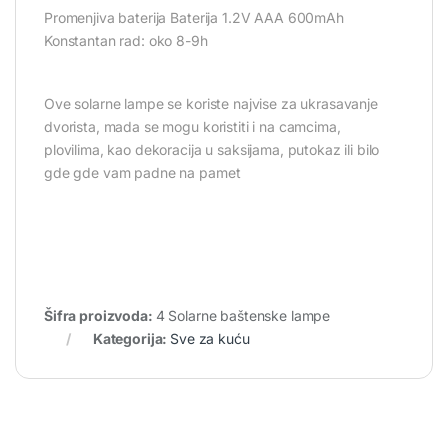
Promenjiva baterija Baterija 1.2V AAA 600mAh
Konstantan rad: oko 8-9h
Ove solarne lampe se koriste najvise za ukrasavanje
dvorista, mada se mogu koristiti i na camcima,
plovilima, kao dekoracija u saksijama, putokaz ili bilo
gde gde vam padne na pamet
Šifra proizvoda:
4 Solarne baštenske lampe
Kategorija:
Sve za kuću