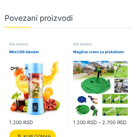
Povezani proizvodi
Sve za kuću
Sve za kuću
Mini USB blender
Magično crevo sa prskalicom
Rasp
1.200
RSD
1.200
RSD
–
2.700
RSD
Ovaj proizvod ima više varijanti.
KUPI ODMAH