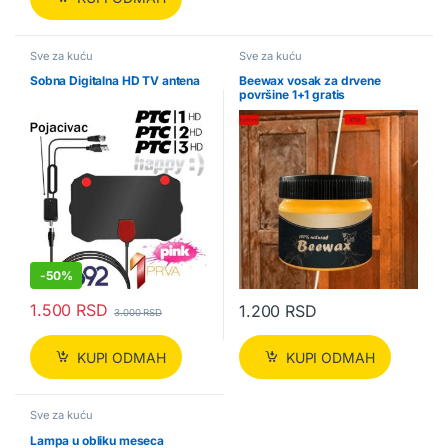
Sve za kuću
Sve za kuću
Sobna Digitalna HD TV antena
Beewax vosak za drvene
površine 1+1 gratis
-
50%
1.500
RSD
1.200
RSD
3.000
RSD
KUPI ODMAH
KUPI ODMAH
Sve za kuću
Lampa u obliku meseca