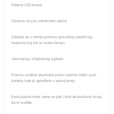
Solarna LED lampa
Otporna na sve vremenske uslove
Zabada se u zemlju pomocu spicastog plastičnog
nastavka koj ide uz svaku lampu.
Jako lepog i originalnog izgleda
Dnevnu svetlost akumulira preko solarne ćelije i puni
bateriju koja je ugrađena u samoj lampi.
Kada padne mrak sama se pali i troši akumuliranu struju
da bi svetlila.