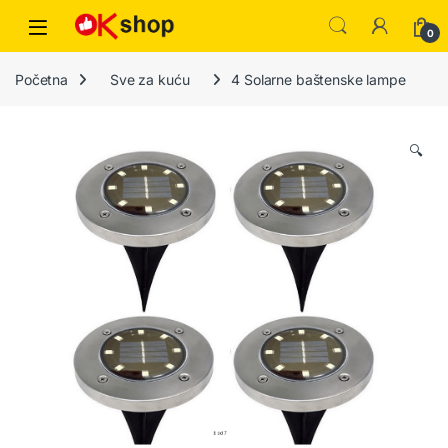
0
Početna
Sve za kuću
4 Solarne baštenske lampe
🔍