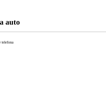
a auto
 telefona