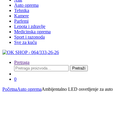
Auto oprema
Tehnika
Kamere
Parfemi
Lepota i zdravlje
Medicinska oprema
Sport i razonoda
Sve za kuću
Pretraga
Pretraga
Pretraži
za:
0
Početna
Auto oprema
Ambijentalno LED osvetljenje za auto