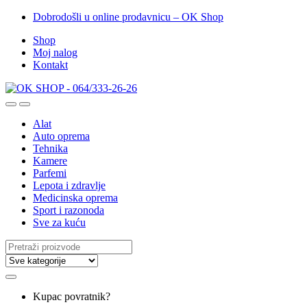
Dobrodošli u online prodavnicu – OK Shop
Shop
Moj nalog
Kontakt
Alat
Auto oprema
Tehnika
Kamere
Parfemi
Lepota i zdravlje
Medicinska oprema
Sport i razonoda
Sve za kuću
Search
for:
Kupac povratnik?