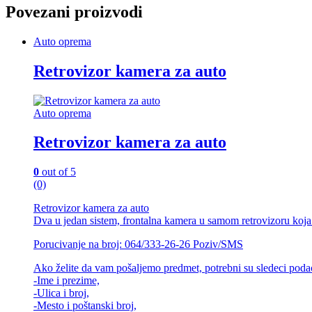
Povezani proizvodi
Auto oprema
Retrovizor kamera za auto
Auto oprema
Retrovizor kamera za auto
0
out of 5
(0)
Retrovizor kamera za auto
Dva u jedan sistem, frontalna kamera u samom retrovizoru koja s
Porucivanje na broj: 064/333-26-26 Poziv/SMS
Ako želite da vam pošaljemo predmet, potrebni su sledeci poda
-Ime i prezime,
-Ulica i broj,
-Mesto i poštanski broj,