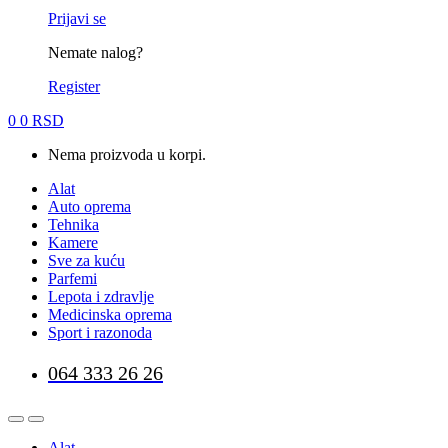
Prijavi se
Nemate nalog?
Register
0
0
RSD
Nema proizvoda u korpi.
Alat
Auto oprema
Tehnika
Kamere
Sve za kuću
Parfemi
Lepota i zdravlje
Medicinska oprema
Sport i razonoda
064 333 26 26
Alat