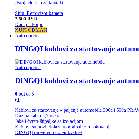
-Broj telefona za kontakt
Šifra: Retrovizor kamera
2.600
RSD
Dodaj u korpu
KUPI ODMAH
Auto oprema
DINGQI kablovi za startovanje autom
Auto oprema
DINGQI kablovi za startovanje autom
0
out of 5
(0)
Kablovi za startovanje – paljenje automobila 300a i 500a PR
Dužina kabla 2,5 metra
Jake i čvrste štipaljke sa izolacijom
Kablovi su novi, dolaze u originalnom pakovanju
DINGQI provereno dobar kvalitet