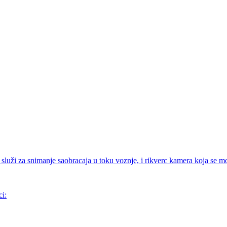
luži za snimanje saobracaja u toku voznje, i rikverc kamera koja se mo
ci: