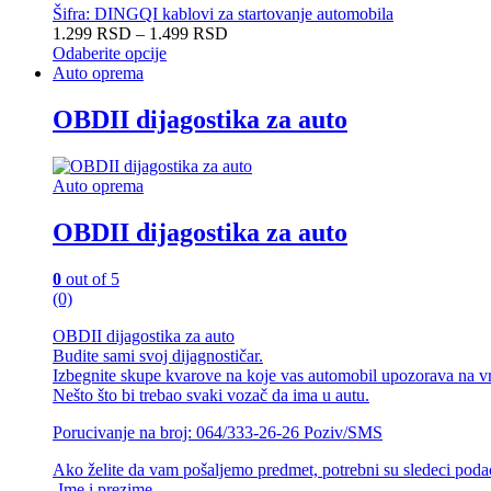
Šifra: DINGQI kablovi za startovanje automobila
Raspon
1.299
RSD
–
1.499
RSD
cena:
Odaberite opcije
Ovaj
od
Auto oprema
proizvod
1.299 RSD
ima
do
OBDII dijagostika za auto
više
1.499 RSD
varijanti.
Opcije
Auto oprema
mogu
biti
OBDII dijagostika za auto
izabrane
na
stranici
0
out of 5
proizvoda.
(0)
OBDII dijagostika za auto
Budite sami svoj dijagnostičar.
Izbegnite skupe kvarove na koje vas automobil upozorava na v
Nešto što bi trebao svaki vozač da ima u autu.
Porucivanje na broj: 064/333-26-26 Poziv/SMS
Ako želite da vam pošaljemo predmet, potrebni su sledeci poda
-Ime i prezime,