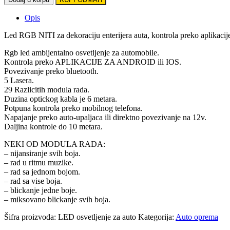
osvetljenje
za
Opis
auto
quantity
Led RGB NITI za dekoraciju enterijera auta, kontrola preko aplikacije
Rgb led ambijentalno osvetljenje za automobile.
Kontrola preko APLIKACIJE ZA ANDROID ili IOS.
Povezivanje preko bluetooth.
5 Lasera.
29 Razlicitih modula rada.
Duzina optickog kabla je 6 metara.
Potpuna kontrola preko mobilnog telefona.
Napajanje preko auto-upaljaca ili direktno povezivanje na 12v.
Daljina kontrole do 10 metara.
NEKI OD MODULA RADA:
– nijansiranje svih boja.
– rad u ritmu muzike.
– rad sa jednom bojom.
– rad sa vise boja.
– blickanje jedne boje.
– miksovano blickanje svih boja.
Šifra proizvoda:
LED osvetljenje za auto
Kategorija:
Auto oprema