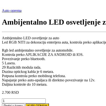
Auto oprema
Ambijentalno LED osvetljenje z
Ambijentalno LED osvetljenje za auto
Led RGB NITI za dekoraciju enterijera auta, kontrola preko aplikacije
Rgb led ambijentalno osvetljenje za automobile.
Kontrola preko APLIKACIJE ZA ANDROID ili IOS.
Povezivanje preko bluetooth.
5 Lasera.
29 Razlicitih modula rada.
Duzina optickog kabla je 6 metara.
Potpuna kontrola preko mobilnog telefona.
Napajanje preko auto-upaljaca ili direktno povezivanje na 12v.
Daljina kontrole do 10 metara.
2.700
RSD
Ambijentalno
LED
Dodaj u korpu
KUPI ODMAH