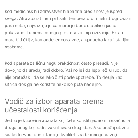
Kod medicinskih i zdravstvenih aparata preciznost je ispred
svega. Ako aparat meri pritisak, temperaturu ili neki drugi važan
parametar, najvažnije je da merenje bude stabilno i jasno
prikazano. Tu nema mnogo prostora za improvizaciju. Ekran
mora biti čitljiv, komande jednostavne, a upotreba laka i starijim
osobama.
Kod aparata za ličnu negu praktičnost često presudi. Nije
dovoljno da uređaj radi dobro. Važno je i da lepo leži u ruci, da
nije pretežak i da se lako čisti posle upotrebe. To deluje kao
sitnica dok ga ne koristite nekoliko puta nedeljno.
Vodič za izbor aparata prema
učestalosti korišćenja
Jedno je kupovina aparata koji ćete koristiti jednom mesečno, a
drugo onog koji radi svaki ili svaki drugi dan. Ako uređaj ulazi u
svakodnevnu rutinu, tada je kvalitet izrade mnogo važniji.