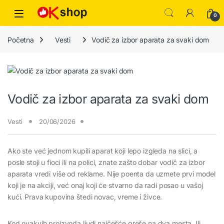
0
Početna
Vesti
Vodič za izbor aparata za svaki dom
Vodič za izbor aparata za svaki dom
Vesti
20/06/2026
Ako ste već jednom kupili aparat koji lepo izgleda na slici, a
posle stoji u fioci ili na polici, znate zašto dobar vodič za izbor
aparata vredi više od reklame. Nije poenta da uzmete prvi model
koji je na akciji, već onaj koji će stvarno da radi posao u vašoj
kući. Prava kupovina štedi novac, vreme i živce.
Kod ovakvih proizvoda ljudi najčešće greše na dva mesta. Ili