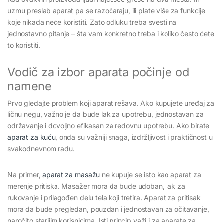
uzmu preslab aparat pa se razočaraju, ili plate više za funkcije
koje nikada neće koristiti. Zato odluku treba svesti na
jednostavno pitanje – šta vam konkretno treba i koliko često ćete
to koristiti.
Vodič za izbor aparata počinje od
namene
Prvo gledajte problem koji aparat rešava. Ako kupujete uređaj za
ličnu negu, važno je da bude lak za upotrebu, jednostavan za
održavanje i dovoljno efikasan za redovnu upotrebu. Ako birate
aparat za kuću
, onda su važniji snaga, izdržljivost i praktičnost u
svakodnevnom radu.
Na primer,
aparat za masažu
ne kupuje se isto kao aparat za
merenje pritiska. Masažer mora da bude udoban, lak za
rukovanje i prilagođen delu tela koji tretira. Aparat za pritisak
mora da bude pregledan, pouzdan i jednostavan za očitavanje,
naročito starijim korisnicima. Isti princip važi i za aparate za