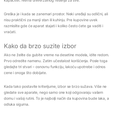
kapacitet. Nema univerzalnog rešenja za sve.
Greška je i kada se zanemari prostor. Neki uređaji su odlični, ali
nisu praktični za manji stan ili kuhinju. Pre kupovine uvek
razmislite gde će aparat stajati i koliko često ćete ga vaditi i
vraćati.
Kako da brzo suzite izbor
Ako ne želite da gubite vreme na desetine modela, idite redom.
Prvo odredite namenu. Zatim učestalost korišćenja. Posle toga
gledajte tri stvari – osnovnu funkciju, lakoću upotrebe i odnos
cene i onoga što dobijate.
Kada tako postavite kriterijume, izbor se brzo sužava. Više ne
gledate sve aparate, nego samo one koji odgovaraju vašem
domu i vašoj rutini. To je najbolji način da kupovina bude laka, a
odluka sigurna.