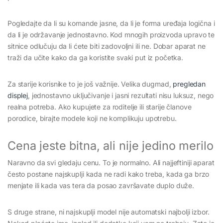
Pogledajte da li su komande jasne, da li je forma uređaja logična i
da li je održavanje jednostavno. Kod mnogih proizvoda upravo te
sitnice odlučuju da li ćete biti zadovoljni ili ne. Dobar aparat ne
traži da učite kako da ga koristite svaki put iz početka.
Za starije korisnike to je još važnije. Velika dugmad,
pregledan
displej
, jednostavno uključivanje i jasni rezultati nisu luksuz, nego
realna potreba. Ako kupujete za roditelje ili starije članove
porodice, birajte modele koji ne komplikuju upotrebu.
Cena jeste bitna, ali nije jedino merilo
Naravno da svi gledaju cenu. To je normalno. Ali najjeftiniji aparat
često postane najskuplji kada ne radi kako treba, kada ga brzo
menjate ili kada vas tera da posao završavate duplo duže.
S druge strane, ni najskuplji model nije automatski najbolji izbor.