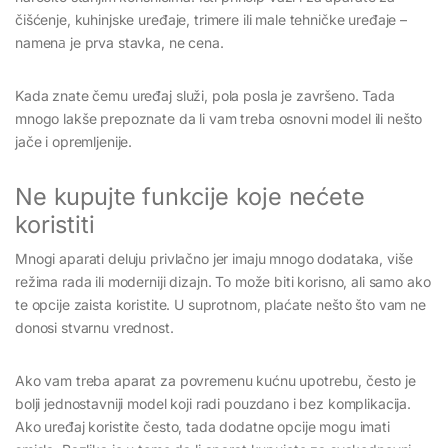
čišćenje, kuhinjske uređaje, trimere ili male tehničke uređaje –
namenа je prva stavka, ne cena.
Kada znate čemu uređaj služi, pola posla je završeno. Tada
mnogo lakše prepoznate da li vam treba osnovni model ili nešto
jače i opremljenije.
Ne kupujte funkcije koje nećete
koristiti
Mnogi aparati deluju privlačno jer imaju mnogo dodataka, više
režima rada ili moderniji dizajn. To može biti korisno, ali samo ako
te opcije zaista koristite. U suprotnom, plaćate nešto što vam ne
donosi stvarnu vrednost.
Ako vam treba aparat za povremenu kućnu upotrebu, često je
bolji jednostavniji model koji radi pouzdano i bez komplikacija.
Ako uređaj koristite često, tada dodatne opcije mogu imati