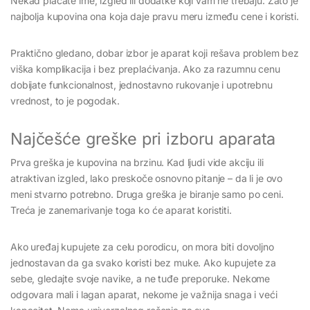
Nekad plaćate ime, izgled ili dodatke koji vam ne trebaju. Zato je
najbolja kupovina ona koja daje pravu meru između cene i koristi.
Praktično gledano, dobar izbor je aparat koji rešava problem bez
viška komplikacija i bez preplaćivanja. Ako za razumnu cenu
dobijate funkcionalnost, jednostavno rukovanje i upotrebnu
vrednost, to je pogodak.
Najčešće greške pri izboru aparata
Prva greška je kupovina na brzinu. Kad ljudi vide akciju ili
atraktivan izgled, lako preskoče osnovno pitanje – da li je ovo
meni stvarno potrebno. Druga greška je biranje samo po ceni.
Treća je zanemarivanje toga ko će aparat koristiti.
Ako uređaj kupujete za celu porodicu, on mora biti dovoljno
jednostavan da ga svako koristi bez muke. Ako kupujete za
sebe, gledajte svoje navike, a ne tuđe preporuke. Nekome
odgovara mali i lagan aparat, nekome je važnija snaga i veći