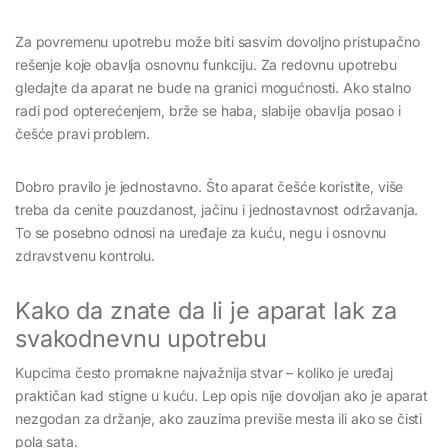
Za povremenu upotrebu može biti sasvim dovoljno pristupačno
rešenje koje obavlja osnovnu funkciju. Za redovnu upotrebu
gledajte da aparat ne bude na granici mogućnosti. Ako stalno
radi pod opterećenjem, brže se haba, slabije obavlja posao i
češće pravi problem.
Dobro pravilo je jednostavno. Što aparat češće koristite, više
treba da cenite pouzdanost, jačinu i jednostavnost održavanja.
To se posebno odnosi na uređaje za kuću, negu i osnovnu
zdravstvenu kontrolu.
Kako da znate da li je aparat lak za
svakodnevnu upotrebu
Kupcima često promakne najvažnija stvar – koliko je uređaj
praktičan kad stigne u kuću. Lep opis nije dovoljan ako je aparat
nezgodan za držanje, ako zauzima previše mesta ili ako se čisti
pola sata.