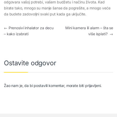
odgovara vašoj potrebi, vašem budžetu i načinu života. Kad
birate tako, mnogo su manje šanse da pogrešite, a mnogo veće
da budete zadovoljni svaki put kada ga uključite.
Kretanje članka
←
Prenosivi inhalator za decu
Mini kamera ili alarm – šta se
– kako izabrati
više isplati?
→
Ostavite odgovor
Žao nam je, da bi postavili komentar, morate
biti prijavljeni
.