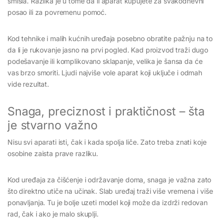
smisla. Razlika je u tome da li aparat kupujete za svakodnevni
posao ili za povremenu pomoć.
Kod tehnike i malih kućnih uređaja posebno obratite pažnju na to
da li je rukovanje jasno na prvi pogled. Kad proizvod traži dugo
podešavanje ili komplikovano sklapanje, velika je šansa da će
vas brzo smoriti. Ljudi najviše vole aparat koji uključe i odmah
vide rezultat.
Snaga, preciznost i praktičnost – šta
je stvarno važno
Nisu svi aparati isti, čak i kada spolja liče. Zato treba znati koje
osobine zaista prave razliku.
Kod uređaja za čišćenje i održavanje doma, snaga je važna zato
što direktno utiče na učinak. Slab uređaj traži više vremena i više
ponavljanja. Tu je bolje uzeti model koji može da izdrži redovan
rad, čak i ako je malo skuplji.