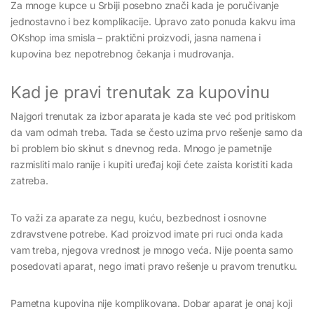
Za mnoge kupce u Srbiji posebno znači kada je poručivanje
jednostavno i bez komplikacije. Upravo zato ponuda kakvu ima
OKshop ima smisla – praktični proizvodi, jasna namena i
kupovina bez nepotrebnog čekanja i mudrovanja.
Kad je pravi trenutak za kupovinu
Najgori trenutak za izbor aparata je kada ste već pod pritiskom
da vam odmah treba. Tada se često uzima prvo rešenje samo da
bi problem bio skinut s dnevnog reda. Mnogo je pametnije
razmisliti malo ranije i kupiti uređaj koji ćete zaista koristiti kada
zatreba.
To važi za aparate za negu, kuću, bezbednost i osnovne
zdravstvene potrebe. Kad proizvod imate pri ruci onda kada
vam treba, njegova vrednost je mnogo veća. Nije poenta samo
posedovati aparat, nego imati pravo rešenje u pravom trenutku.
Pametna kupovina nije komplikovana. Dobar aparat je onaj koji