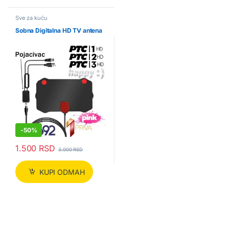
Sve za kuću
Sobna Digitalna HD TV antena
-
50%
1.500
RSD
3.000
RSD
KUPI ODMAH