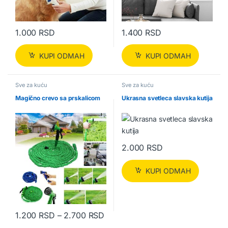
1.000
RSD
1.400
RSD
KUPI ODMAH
KUPI ODMAH
Sve za kuću
Sve za kuću
Magično crevo sa prskalicom
Ukrasna svetleca slavska kutija
2.000
RSD
KUPI ODMAH
Raspon cena: od 1.200 RSD do 
1.200
RSD
–
2.700
RSD
Ovaj proizvod ima više varijanti. Opcije mogu biti izabrane na str