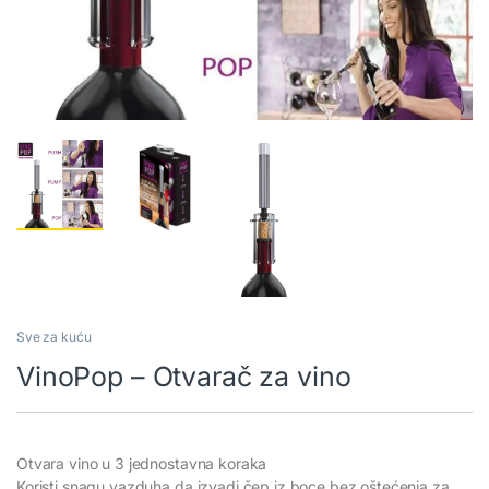
Sve za kuću
VinoPop – Otvarač za vino
Otvara vino u 3 jednostavna koraka
Koristi snagu vazduha da izvadi čep iz boce bez oštećenja za