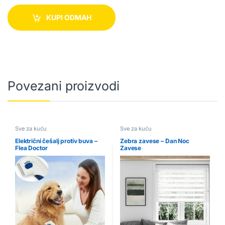
KUPI ODMAH
Povezani proizvodi
Sve za kuću
Sve za kuću
Električni češalj protiv buva –
Zebra zavese – Dan Noc
Flea Doctor
Zavese