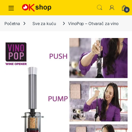
0
Početna
Sve za kuću
VinoPop – Otvarač za vino
🔍