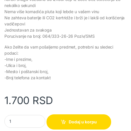
nekoliko sekundi
Nema više komadića pluta koji lebde u vašem vinu
Ne zahteva baterije ili CO2 kertridže i brži je i lakši od korišćenja
vadičepovi
Jednostavan za svakoga
Porucivanje na broj: 064/333-26-26 Poziv/SMS
Ako želite da vam pošaljemo predmet, potrebni su sledeci
podaci:
-Ime i prezime,
-Ulica i broj,
-Mesto i poštanski broj,
-Broj telefona za kontakt
1.700
RSD
VinoPop – Otvarač za vino quantity
Dodaj u korpu