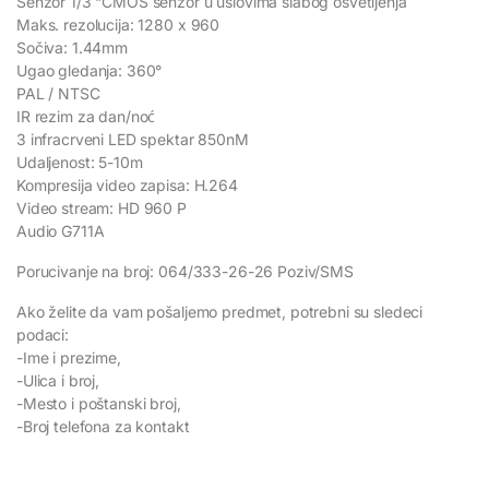
Senzor 1/3 “CMOS senzor u uslovima slabog osvetljenja
Maks. rezolucija: 1280 x 960
Sočiva: 1.44mm
Ugao gledanja: 360°
PAL / NTSC
IR rezim za dan/noć
3 infracrveni LED spektar 850nM
Udaljenost: 5-10m
Kompresija video zapisa: H.264
Video stream: HD 960 P
Audio G711A
Porucivanje na broj: 064/333-26-26 Poziv/SMS
Ako želite da vam pošaljemo predmet, potrebni su sledeci
podaci:
-Ime i prezime,
-Ulica i broj,
-Mesto i poštanski broj,
-Broj telefona za kontakt