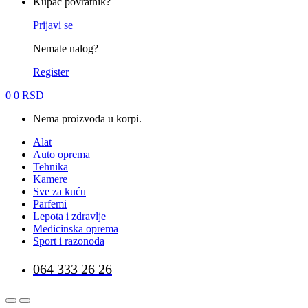
Kupac povratnik?
Prijavi se
Nemate nalog?
Register
0
0
RSD
Nema proizvoda u korpi.
Alat
Auto oprema
Tehnika
Kamere
Sve za kuću
Parfemi
Lepota i zdravlje
Medicinska oprema
Sport i razonoda
064 333 26 26