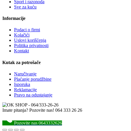
Sport i razonoda
Sve za kuću
Informacije
Podaci o firmi
Kolačići
Uslovi korišćenja
Politika privatnosti
Kontakt
Kutak za potrošače
Naručivanje
Plaćanje porudžbine
Isporuka
Reklamacije
Pravo na odustajanje
Imate pitanja? Pozovite nas!
064 333 26 26
Pozovite nas 0643332626