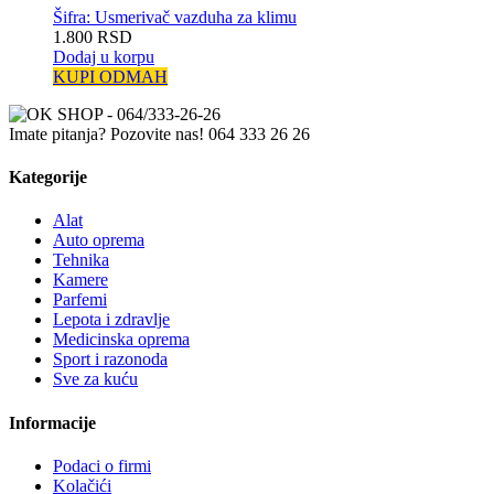
Šifra: Usmerivač vazduha za klimu
1.800
RSD
Dodaj u korpu
KUPI ODMAH
Imate pitanja? Pozovite nas!
064 333 26 26
Kategorije
Alat
Auto oprema
Tehnika
Kamere
Parfemi
Lepota i zdravlje
Medicinska oprema
Sport i razonoda
Sve za kuću
Informacije
Podaci o firmi
Kolačići