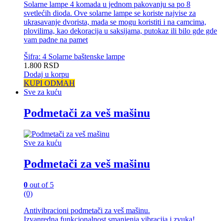
Solarne lampe 4 komada u jednom pakovanju sa po 8
svetlećih dioda. Ove solarne lampe se koriste najvise za
ukrasavanje dvorista, mada se mogu koristiti i na camcima,
plovilima, kao dekoracija u saksijama, putokaz ili bilo gde gde
vam padne na pamet
Šifra: 4 Solarne baštenske lampe
1.800
RSD
Dodaj u korpu
KUPI ODMAH
Sve za kuću
Podmetači za veš mašinu
Sve za kuću
Podmetači za veš mašinu
0
out of 5
(0)
Antivibracioni podmetači za veš mašinu.
Izvanredna funkcionalnost smanjenja vibracija i zvuka!