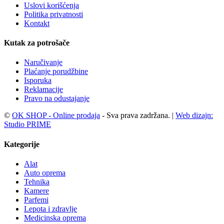
Uslovi korišćenja
Politika privatnosti
Kontakt
Kutak za potrošače
Naručivanje
Plaćanje porudžbine
Isporuka
Reklamacije
Pravo na odustajanje
©
OK SHOP - Online prodaja
- Sva prava zadržana. |
Web dizajn:
Studio PRIME
Kategorije
Alat
Auto oprema
Tehnika
Kamere
Parfemi
Lepota i zdravlje
Medicinska oprema