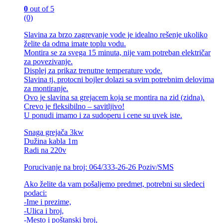
0
out of 5
(0)
Slavina za brzo zagrevanje vode je idealno rešenje ukoliko
želite da odma imate toplu vodu.
Montira se za svega 15 minuta, nije vam potreban električar
za povezivanje.
Displej za prikaz trenutne temperature vode.
Slavina tj. protocni bojler dolazi sa svim potrebnim delovima
za montiranje.
Ovo je slavina sa grejacem koja se montira na zid (zidna).
Crevo je fleksibilno – savitljivo!
U ponudi imamo i za sudoperu i cene su uvek iste.
Snaga grejača 3kw
Dužina kabla 1m
Radi na 220v
Porucivanje na broj: 064/333-26-26 Poziv/SMS
Ako želite da vam pošaljemo predmet, potrebni su sledeci
podaci:
-Ime i prezime,
-Ulica i broj,
-Mesto i poštanski broj,