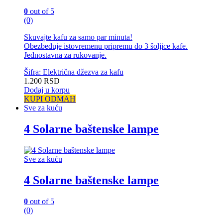
0
out of 5
(0)
Skuvajte kafu za samo par minuta!
Obezbeđuje istovremenu pripremu do 3 šoljice kafe.
Jednostavna za rukovanje.
Šifra: Električna džezva za kafu
1.200
RSD
Dodaj u korpu
KUPI ODMAH
Sve za kuću
4 Solarne baštenske lampe
Sve za kuću
4 Solarne baštenske lampe
0
out of 5
(0)