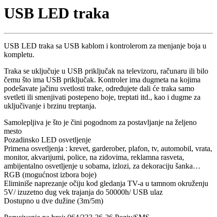
USB LED traka
USB LED traka sa USB kablom i kontrolerom za menjanje boja u
kompletu.
Traka se uključuje u USB priključak na televizoru, računaru ili bilo
čemu što ima USB priključak. Kontroler ima dugmeta na kojima
podešavate jačinu svetlosti trake, određujete dali će traka samo
svetleti ili smenjivati postepeno boje, treptati itd., kao i dugme za
uključivanje i brzinu treptanja.
Samolepljiva je što je čini pogodnom za postavljanje na željeno
mesto
Pozadinsko LED osvetljenje
Primena osvetljenja : krevet, garderober, plafon, tv, automobil, vrata,
monitor, akvarijumi, police, na zidovima, reklamna rasveta,
ambijentalno osvetljenje u sobama, izlozi, za dekoraciju šanka…
RGB (mogućnost izbora boje)
Eliminiše naprezanje očiju kod gledanja TV-a u tamnom okruženju
5V/ izuzetno dug vek trajanja do 50000h/ USB ulaz
Dostupno u dve dužine (3m/5m)