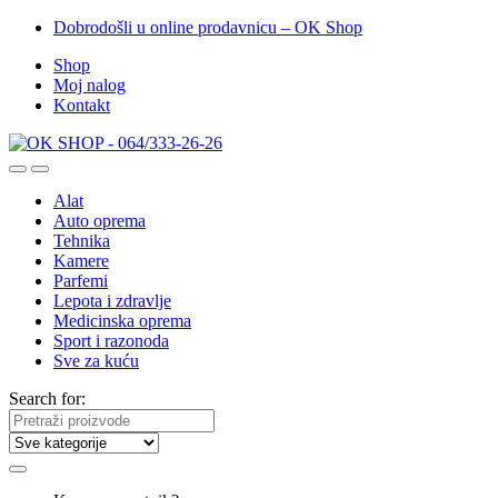
Dobrodošli u online prodavnicu – OK Shop
Shop
Moj nalog
Kontakt
Alat
Auto oprema
Tehnika
Kamere
Parfemi
Lepota i zdravlje
Medicinska oprema
Sport i razonoda
Sve za kuću
Search for: