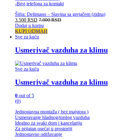
-Broj telefona za kontakt
Šifra: Delimano – Slavina sa grejačem (zidna)
3.500
RSD
7.000
RSD
Dodaj u korpu
KUPI ODMAH
Sve za kuću
Usmerivač vazduha za klimu
Sve za kuću
Usmerivač vazduha za klimu
0
out of 5
(0)
Jednostavna montaža ( bez majstora )
Usmeravanje hladnog/toplog vazduha
Idealno za svaki dom i kancelariju
Za prijatan osećaj u prostoriji
Jednostavno održavanje