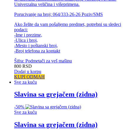
Univerzalna veličina i višeprimena.
Porucivanje na broj: 064/333-26-26 Poziv/SMS
Ako želite da vam pošaljemo predmet, potrebni su sledeci
podaci:
-Ime i prezime,
-Ulica i broj,
-Mesto i poštanski broj,
-Broj telefona za kontakt
Šifra: Podmetači za veš mašinu
800
RSD
Dodaj u korpu
KUPI ODMAH
Sve za kuću
Slavina sa grejačem (zidna)
-
50%
Sve za kuću
Slavina sa grejačem (zidna)