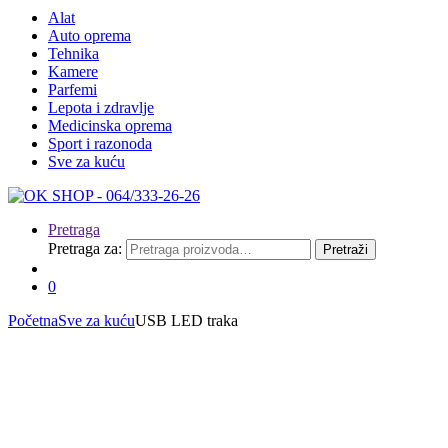
Alat
Auto oprema
Tehnika
Kamere
Parfemi
Lepota i zdravlje
Medicinska oprema
Sport i razonoda
Sve za kuću
Pretraga
Pretraga za:
Pretraži
0
Početna
Sve za kuću
USB LED traka