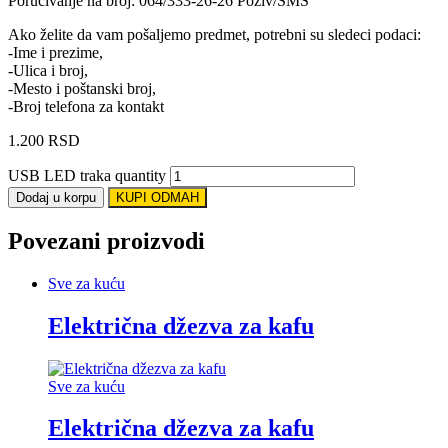
Porucivanje na broj: 064/333-26-26 Poziv/SMS
Ako želite da vam pošaljemo predmet, potrebni su sledeci podaci:
-Ime i prezime,
-Ulica i broj,
-Mesto i poštanski broj,
-Broj telefona za kontakt
1.200
RSD
USB LED traka quantity
Dodaj u korpu
KUPI ODMAH
Povezani proizvodi
Sve za kuću
Električna džezva za kafu
Sve za kuću
Električna džezva za kafu