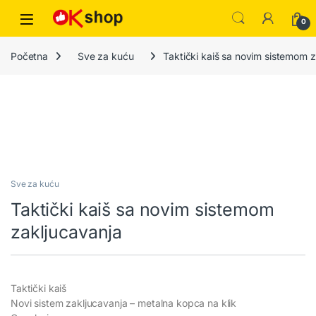
0
Početna
Sve za kuću
Taktički kaiš sa novim sistemom 
Sve za kuću
Taktički kaiš sa novim sistemom
zakljucavanja
Taktički kaiš
Novi sistem zakljucavanja – metalna kopca na klik