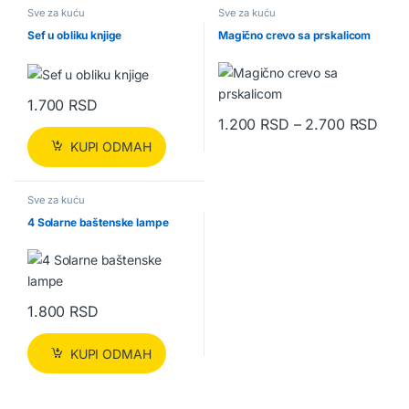
Sve za kuću
Sve za kuću
Sef u obliku knjige
Magično crevo sa prskalicom
1.700
RSD
Rasp
1.200
RSD
–
2.700
RSD
Ovaj proizvod ima više varijanti.
KUPI ODMAH
Sve za kuću
4 Solarne baštenske lampe
1.800
RSD
KUPI ODMAH