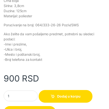
Crna boja
Sirina: 3,8cm
Duzina: 125cm
Materijal: poliester
Porucivanje na broj: 064/333-26-26 Poziv/SMS
Ako želite da vam pošaljemo predmet, potrebni su sledeci
podaci:
-Ime i prezime,
-Ulica i broj,
-Mesto i poštanski broj,
-Broj telefona za kontakt
900
RSD
Taktički kaiš sa novim sistemom zakljucavanja quantity
Dodaj u korpu