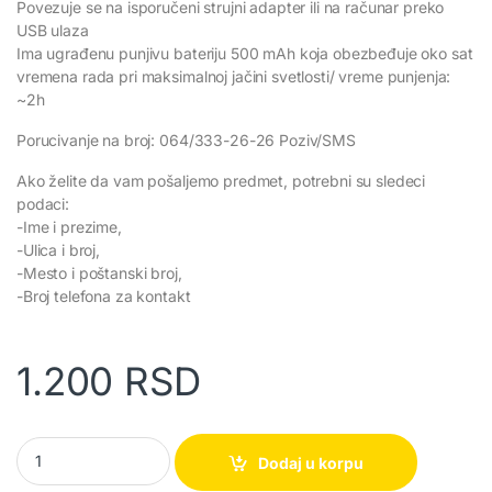
Povezuje se na isporučeni strujni adapter ili na računar preko
USB ulaza
Ima ugrađenu punjivu bateriju 500 mAh koja obezbeđuje oko sat
vremena rada pri maksimalnoj jačini svetlosti/ vreme punjenja:
~2h
Porucivanje na broj: 064/333-26-26 Poziv/SMS
Ako želite da vam pošaljemo predmet, potrebni su sledeci
podaci:
-Ime i prezime,
-Ulica i broj,
-Mesto i poštanski broj,
-Broj telefona za kontakt
1.200
RSD
Stona LED Lampa quantity
Dodaj u korpu