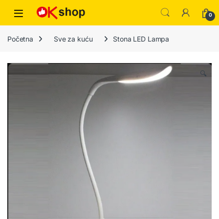
0
Početna
Sve za kuću
Stona LED Lampa
🔍