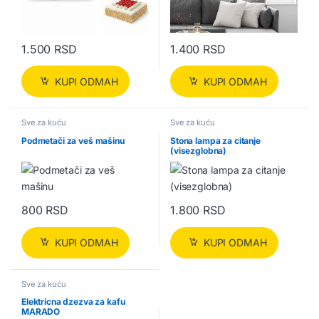
1.500
RSD
1.400
RSD
KUPI ODMAH
KUPI ODMAH
Sve za kuću
Sve za kuću
Podmetači za veš mašinu
Stona lampa za citanje
(visezglobna)
800
RSD
1.800
RSD
KUPI ODMAH
KUPI ODMAH
Sve za kuću
Elektricna dzezva za kafu
MARADO