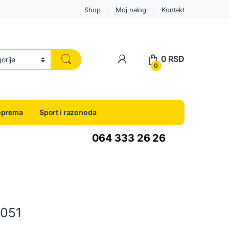
Shop
Moj nalog
Kontakt
0
RSD
0
oprema
Sport i razonoda
064 333 26 26
4051