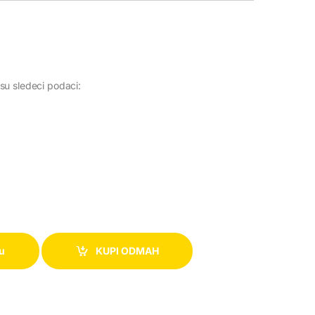
su sledeci podaci:
pu
KUPI ODMAH