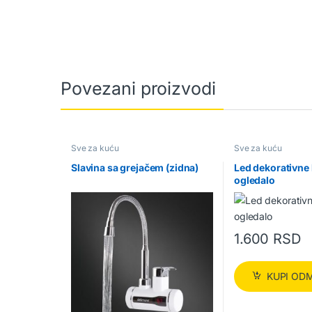
Povezani proizvodi
Sve za kuću
Sve za kuću
Slavina sa grejačem (zidna)
Led dekorativne
ogledalo
1.600
RSD
KUPI OD