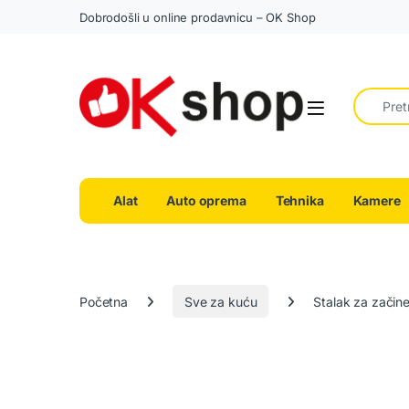
Dobrodošli u online prodavnicu – OK Shop
Search fo
Alat
Auto oprema
Tehnika
Kamere
Početna
Sve za kuću
Stalak za začin