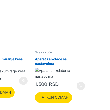
Sve za kuću
kumiranje kesa
Aparat za kolače sa
nastavcima
D
1.500
RSD
ODMAH
KUPI ODMAH