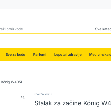
r:
Sve za kuću
Parfemi
Lepota i zdravlje
Medicinska 
e König W4051
Sve za kuću
🔍
Stalak za začine König W