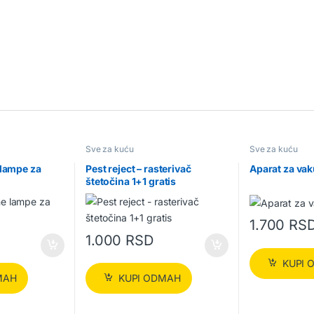
Sve za kuću
Sve za kuću
 lampe za
Pest reject – rasterivač
Aparat za va
štetočina 1+1 gratis
1.700
RS
1.000
RSD
KUPI 
MAH
KUPI ODMAH