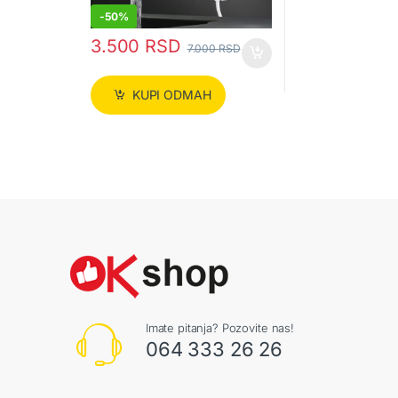
-
50%
3.500
RSD
7.000
RSD
KUPI ODMAH
Imate pitanja? Pozovite nas!
064 333 26 26