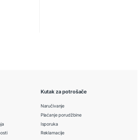
Kutak za potrošače
Naručivanje
Plaćanje porudžbine
nja
Isporuka
nosti
Reklamacije