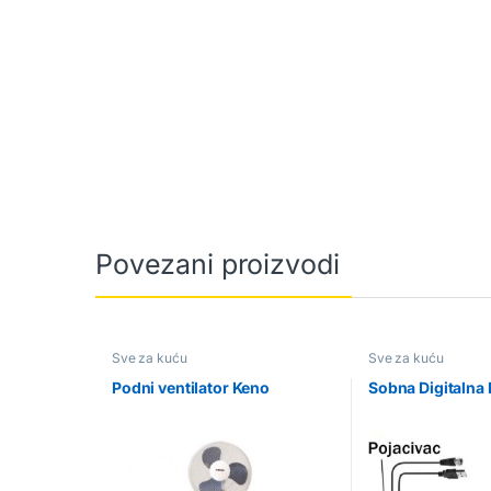
Povezani proizvodi
Sve za kuću
Sve za kuću
Podni ventilator Keno
Sobna Digitalna