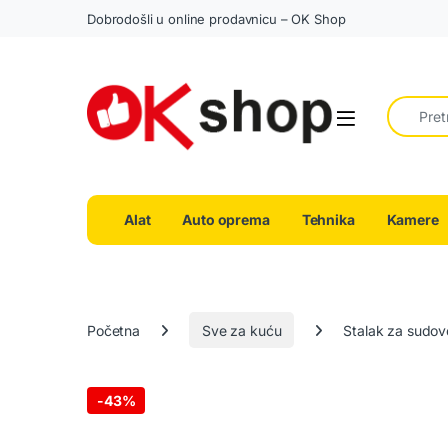
Dobrodošli u online prodavnicu – OK Shop
Search fo
Alat
Auto oprema
Tehnika
Kamere
Početna
Sve za kuću
Stalak za sudove
-
43%