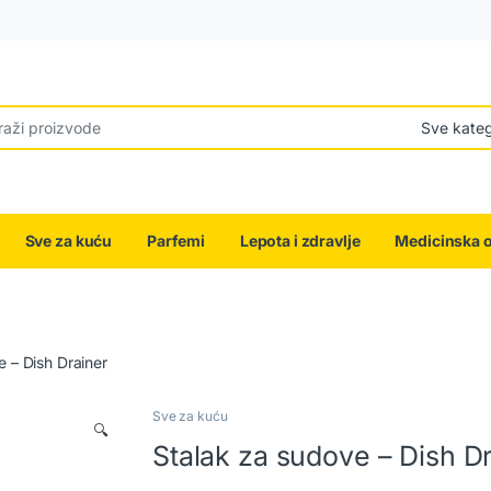
r:
Sve za kuću
Parfemi
Lepota i zdravlje
Medicinska 
 – Dish Drainer
Sve za kuću
🔍
Stalak za sudove – Dish D