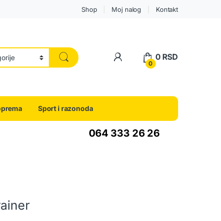
Shop
Moj nalog
Kontakt
0
RSD
0
oprema
Sport i razonoda
064 333 26 26
rainer