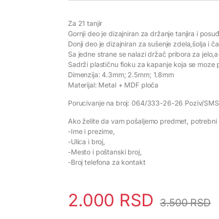
Za 21 tanjir
Gornji deo je dizajniran za držanje tanjira i posu
Donji deo je dizajniran za sušenje zdela,šolja i č
Sa jedne strane se nalazi držač pribora za jelo,a
Sadrži plastičnu fioku za kapanje koja se moze po
Dimenzija: 4.3mm; 2.5mm; 1.8mm
Materijal: Metal + MDF ploča
Porucivanje na broj: 064/333-26-26 Poziv/SMS
Ako želite da vam pošaljemo predmet, potrebni 
-Ime i prezime,
-Ulica i broj,
-Mesto i poštanski broj,
-Broj telefona za kontakt
2.000
RSD
3.500
RSD