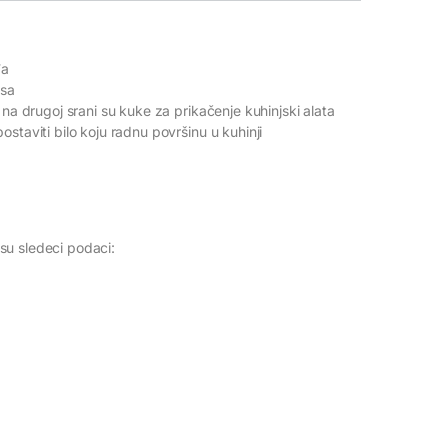
đa
asa
 na drugoj srani su kuke za prikačenje kuhinjski alata
staviti bilo koju radnu površinu u kuhinji
su sledeci podaci: