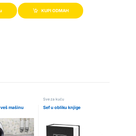
pu
KUPI ODMAH
Sve za kuću
 veš mašinu
Sef u obliku knjige