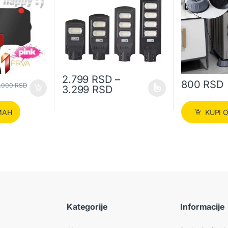
2.799
RSD
–
800
RSD
.000
RSD
Raspon cena: od 2.799
3.299
RSD
Ovaj proizvod ima više varijanti. Opcije mogu biti i
MAH
KUPI 
Kategorije
Informacije