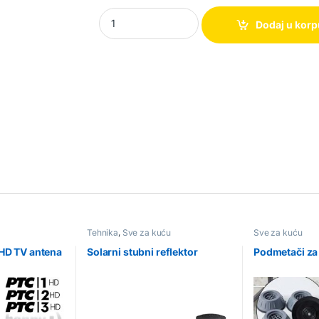
Stalak za sudove – Dish Drainer quantity
Dodaj u kor
Tehnika
,
Sve za kuću
Sve za kuću
 HD TV antena
Solarni stubni reflektor
Podmetači za