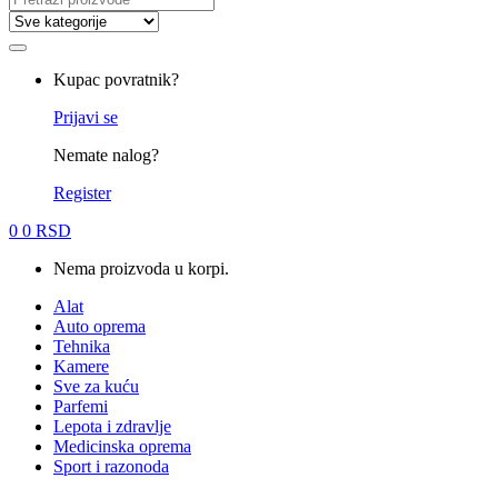
for:
Kupac povratnik?
Prijavi se
Nemate nalog?
Register
0
0
RSD
Nema proizvoda u korpi.
Alat
Auto oprema
Tehnika
Kamere
Sve za kuću
Parfemi
Lepota i zdravlje
Medicinska oprema
Sport i razonoda