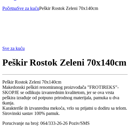
Početna
Sve za kuću
Peškir Rostok Zeleni 70x140cm
Sve za kuću
Peškir Rostok Zeleni 70x140cm
Peškir Rostok Zeleni 70x140cm
Makedonski peškiri renomiranog proizvođača ”FROTIREKS”-
SKOPJE se odlikuju izvanrednim kvalitetom, jer se ova vrsta
peškira izrađuje od potpuno prirodnog materijala, pamuka u dva
tkanja.
Karakteriše ih izvanredna mekoća, vrlo su prijatni u dodiru sa telom.
Sirovinski sastav 100% pamuk.
Porucivanje na broj: 064/333-26-26 Poziv/SMS