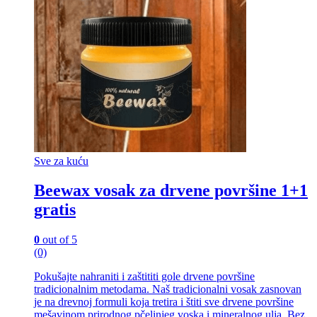
Sve za kuću
Beewax vosak za drvene površine 1+1
gratis
0
out of 5
(0)
Pokušajte nahraniti i zaštititi gole drvene površine
tradicionalnim metodama. Naš tradicionalni vosak zasnovan
je na drevnoj formuli koja tretira i štiti sve drvene površine
mešavinom prirodnog pčelinjeg voska i mineralnog ulja. Bez