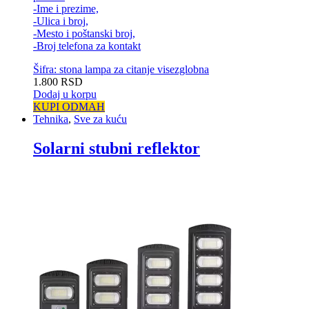
-Ime i prezime,
-Ulica i broj,
-Mesto i poštanski broj,
-Broj telefona za kontakt
Šifra: stona lampa za citanje visezglobna
1.800
RSD
Dodaj u korpu
KUPI ODMAH
Tehnika
,
Sve za kuću
Solarni stubni reflektor