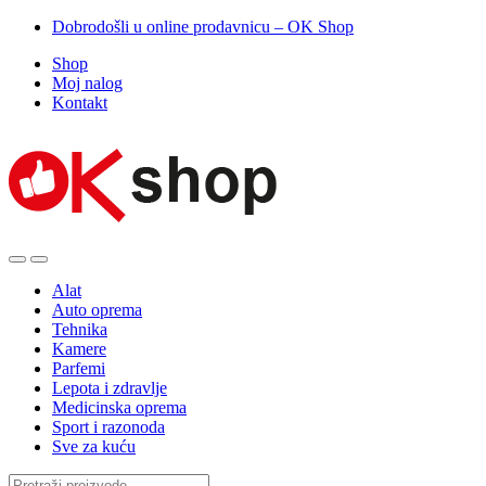
Dobrodošli u online prodavnicu – OK Shop
Shop
Moj nalog
Kontakt
Alat
Auto oprema
Tehnika
Kamere
Parfemi
Lepota i zdravlje
Medicinska oprema
Sport i razonoda
Sve za kuću
Search