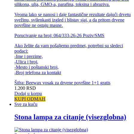
silikona, ulja, GMO-a, parafina, toksina i abraziva.
Veoma lako se nanosi i daje fantastične rezultate dajući drvetu
svežinu, svilenkasti izgled i blistav sjaj, a da pritom drvene
površine ne ostaju masne.
Porucivanje na broj: 064/333-26-26 Poziv/SMS
Ako želite da vam pošaljemo predmet, potrebni su sledeci
podaci:
-Ime i prezime,
-Ulica i broj,
-Mesto i poštanski broj,
-Broj telefona za kontakt
Šifra: Beewax vosak za drvene površine 1+1 gratis
1.200
RSD
Dodaj u korpu
KUPI ODMAH
Sve za kuću
Stona lampa za citanje (visezglobna)