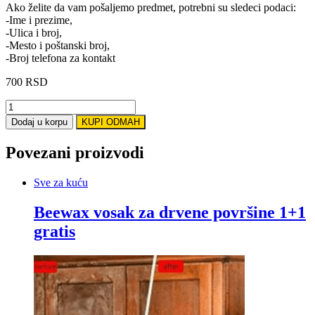
Ako želite da vam pošaljemo predmet, potrebni su sledeci podaci:
-Ime i prezime,
-Ulica i broj,
-Mesto i poštanski broj,
-Broj telefona za kontakt
700
RSD
Peškir
Rostok
Dodaj u korpu
KUPI ODMAH
Zeleni
70x140cm
Povezani proizvodi
quantity
Sve za kuću
Beewax vosak za drvene površine 1+1
gratis