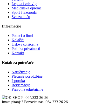
Lepota i zdravlje
Medicinska oprema
Sport i razonoda
Sve za kuću
Informacije
Podaci o firmi
Kolačići
Uslovi korišćenja
Politika privatnosti
Kontakt
Kutak za potrošače
Naručivanje
Plaćanje porudžbine
Isporuka
Reklamacije
Pravo na odustajanje
Imate pitanja? Pozovite nas!
064 333 26 26