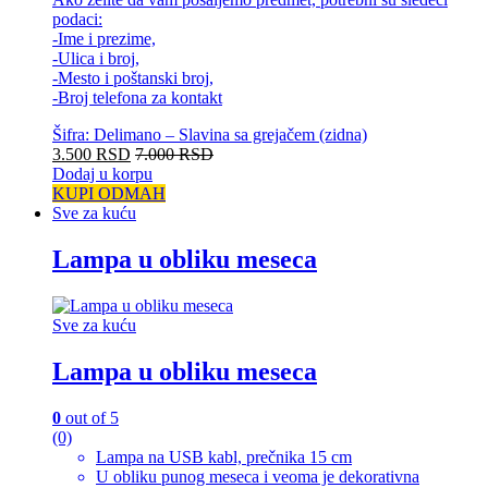
podaci:
-Ime i prezime,
-Ulica i broj,
-Mesto i poštanski broj,
-Broj telefona za kontakt
Šifra: Delimano – Slavina sa grejačem (zidna)
3.500
RSD
7.000
RSD
Dodaj u korpu
KUPI ODMAH
Sve za kuću
Lampa u obliku meseca
Sve za kuću
Lampa u obliku meseca
0
out of 5
(0)
Lampa na USB kabl, prečnika 15 cm
U obliku punog meseca i veoma je dekorativna