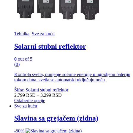
Tehnika
,
Sve za kuću
Solarni stubni reflektor
0
out of 5
(0)
Kontrola svetla, punjenje solarne energije u ugradjenu bateriju
tokom dana, svetla se automatski uključuju noću
Šifra: Solarni stubni reflektor
Raspon
2.799
RSD
–
3.299
RSD
cena:
Odaberite opcije
Ovaj
od
Sve za kuću
proizvod
2.799 RSD
ima
do
Slavina sa grejačem (zidna)
više
3.299 RSD
varijanti.
-
50%
Opcije