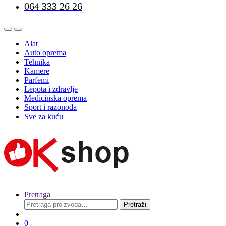
064 333 26 26
Alat
Auto oprema
Tehnika
Kamere
Parfemi
Lepota i zdravlje
Medicinska oprema
Sport i razonoda
Sve za kuću
Pretraga
Pretraga
Pretraži
za:
0