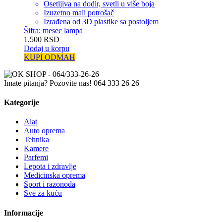
Osetljiva na dodir, svetli u više boja
Izuzetno mali potrošač
Izrađena od 3D plastike sa postoljem
Šifra: mesec lampa
1.500
RSD
Dodaj u korpu
KUPI ODMAH
Imate pitanja? Pozovite nas!
064 333 26 26
Kategorije
Alat
Auto oprema
Tehnika
Kamere
Parfemi
Lepota i zdravlje
Medicinska oprema
Sport i razonoda
Sve za kuću
Informacije