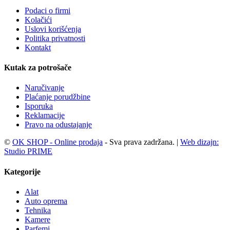
Podaci o firmi
Kolačići
Uslovi korišćenja
Politika privatnosti
Kontakt
Kutak za potrošače
Naručivanje
Plaćanje porudžbine
Isporuka
Reklamacije
Pravo na odustajanje
©
OK SHOP - Online prodaja
- Sva prava zadržana. |
Web dizajn:
Studio PRIME
Kategorije
Alat
Auto oprema
Tehnika
Kamere
Parfemi