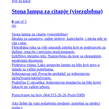
Sve za kuću
Stona lampa za citanje (visezglobna)
0
out of 5
(0)
Stona lampa za citanje (visezglobna)
Idealna za zanatstvo, radne stolove, kancelarije, i mesta gde se
cita i pise.
Fleksibilna ruka sa više ugaonih zgloba koji se podesavaju za
dužinu, rotaciju i precizno pozicioniranje.
Izdržljivo metalno telo: Napravljeno da traje sa elegantnim,
modernim dizajnom.
Podesiva visina: Lako postavite lampu na bilo koji nivo u
skladu sa vašim potrebama.
Jednostavan rad: Povucite-prekidač za jednostavno
uključivanje/isključivanje.
Praktična C-stezaljka: Jednostavna instalacija na bilo kojoj
lokaciji po vašem izboru.
Porucivanje na broj: 064/333-26-26 Poziv/SMS
Ako želite da vam pošaljemo predmet, potrebni su sledeci
podaci: