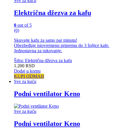
Sve za kuću
Električna džezva za kafu
0
out of 5
(0)
Skuvajte kafu za samo par minuta!
Obezbeđuje istovremenu pripremu do 3 šoljice kafe.
Jednostavna za rukovanje.
Šifra: Električna džezva za kafu
1.200
RSD
Dodaj u korpu
KUPI ODMAH
Sve za kuću
Podni ventilator Keno
Sve za kuću
Podni ventilator Keno