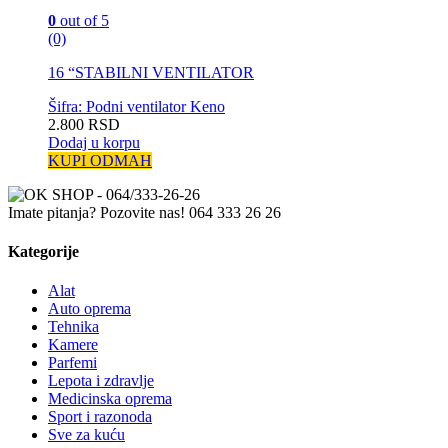
0
out of 5
(0)
16 “STABILNI VENTILATOR
Šifra: Podni ventilator Keno
2.800
RSD
Dodaj u korpu
KUPI ODMAH
Imate pitanja? Pozovite nas!
064 333 26 26
Kategorije
Alat
Auto oprema
Tehnika
Kamere
Parfemi
Lepota i zdravlje
Medicinska oprema
Sport i razonoda
Sve za kuću