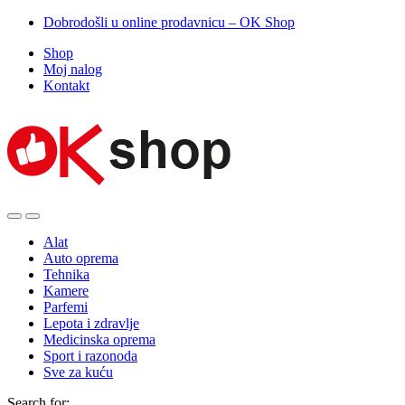
Dobrodošli u online prodavnicu – OK Shop
Shop
Moj nalog
Kontakt
Alat
Auto oprema
Tehnika
Kamere
Parfemi
Lepota i zdravlje
Medicinska oprema
Sport i razonoda
Sve za kuću
Search for: