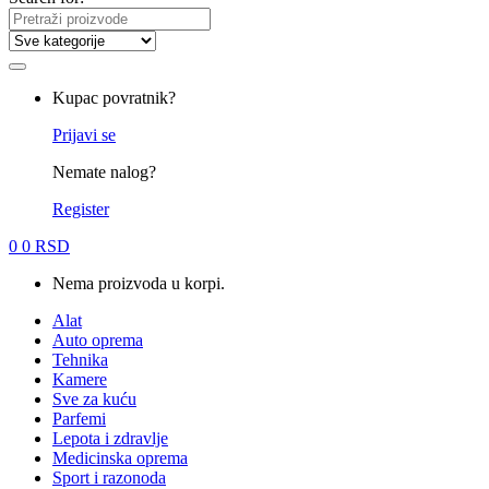
Kupac povratnik?
Prijavi se
Nemate nalog?
Register
0
0
RSD
Nema proizvoda u korpi.
Alat
Auto oprema
Tehnika
Kamere
Sve za kuću
Parfemi
Lepota i zdravlje
Medicinska oprema
Sport i razonoda