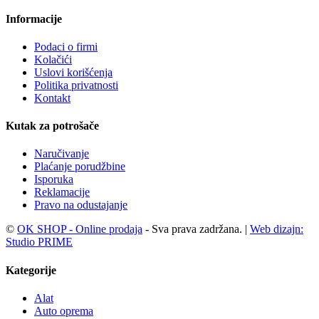
Informacije
Podaci o firmi
Kolačići
Uslovi korišćenja
Politika privatnosti
Kontakt
Kutak za potrošače
Naručivanje
Plaćanje porudžbine
Isporuka
Reklamacije
Pravo na odustajanje
©
OK SHOP - Online prodaja
- Sva prava zadržana. |
Web dizajn:
Studio PRIME
Kategorije
Alat
Auto oprema