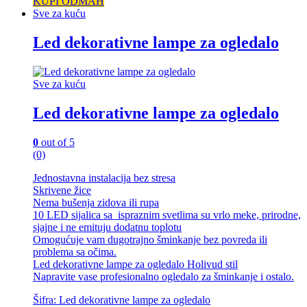
KUPI ODMAH
Sve za kuću
Led dekorativne lampe za ogledalo
Sve za kuću
Led dekorativne lampe za ogledalo
0
out of 5
(0)
Jednostavna instalacija bez stresa
Skrivene žice
Nema bušenja zidova ili rupa
10 LED sijalica sa ispraznim svetlima su vrlo meke, prirodne,
sjajne i ne emituju dodatnu toplotu
Omogućuje vam dugotrajno šminkanje bez povreda ili
problema sa očima.
Led dekorativne lampe za ogledalo Holivud stil
Napravite vase profesionalno ogledalo za šminkanje i ostalo.
Šifra: Led dekorativne lampe za ogledalo