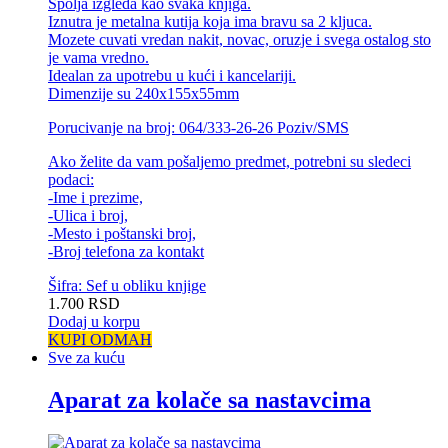
Spolja izgleda kao svaka knjiga.
Iznutra je metalna kutija koja ima bravu sa 2 kljuca.
Mozete cuvati vredan nakit, novac, oruzje i svega ostalog sto
je vama vredno.
Idealan za upotrebu u kući i kancelariji.
Dimenzije su 240x155x55mm
Porucivanje na broj: 064/333-26-26 Poziv/SMS
Ako želite da vam pošaljemo predmet, potrebni su sledeci
podaci:
-Ime i prezime,
-Ulica i broj,
-Mesto i poštanski broj,
-Broj telefona za kontakt
Šifra: Sef u obliku knjige
1.700
RSD
Dodaj u korpu
KUPI ODMAH
Sve za kuću
Aparat za kolače sa nastavcima