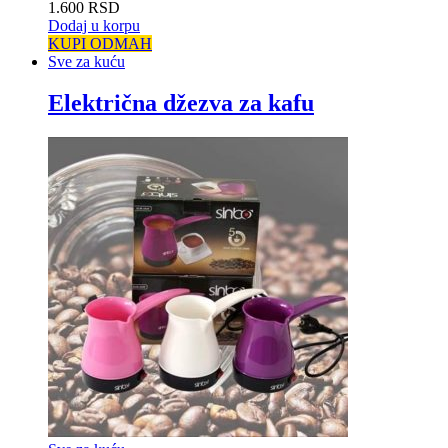
1.600
RSD
Dodaj u korpu
KUPI ODMAH
Sve za kuću
Električna džezva za kafu