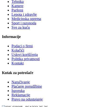
Tehnika
Kamere
Parfemi
Lepota i zdravlje
Medicinska oprema
Sport i razonoda
Sve za kuću
Informacije
Podaci o firmi
Kolačići
Uslovi korišćenja
Politika privatnosti
Kontakt
Kutak za potrošače
Naručivanje
Plaćanje porudžbine
Isporuka
Reklamacije
Pravo na odustajanje