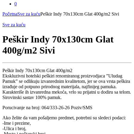
0
Početna
Sve za kuću
Peškir Indy 70x130cm Glat 400g/m2 Sivi
Sve za kuću
Peškir Indy 70x130cm Glat
400g/m2 Sivi
Peškir Indy 70x130cm Glat 400g/m2
Ekskluzivni hotelski peškiri renomiranog proizvodjaca ”Uludag
Pamuk” se odlikuju izvanrednim kvalitetom, jer se ova vrsta peškira
izrađuje od potpuno prirodnog materijala, najfinijeg pamuka.
Karakteriše ih izvanredna mekoća, vrlo su prijatni u dodiru sa telom.
Sirovinski sastav 100% pamuk.
Porucivanje na broj: 064/333-26-26 Poziv/SMS
Ako želite da vam pošaljemo predmet, potrebni su sledeci podaci:
-Ime i prezime,
-Ulica i broj,
-Mesto i poštanski broj,