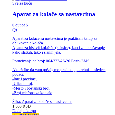
Sve za kuću
Aparat za kolače sa nastavcima
0
out of 5
(0)
Aparat za kolače sa nastavcima je praktičan kalup za
oblikovanje kolača.
Aparat za biskvit kolačiće (keksiće), kao i za ukrašavanje
kako slatkih, tako i slanih jela.
Porucivanje na broj: 064/333-26-26 Poziv/SMS
Ako želite da vam pošaljemo predmet, potrebni su sledeci
podaci:
-Ime i prezime,
-Ulica i broj,
-Mesto i poštanski broj,
-Broj telefona za kontakt
Šifra: Aparat za kolače sa nastavcima
1.500
RSD
Dodaj u korpu