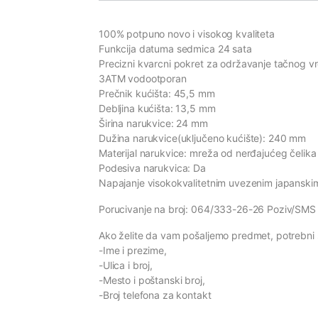
100% potpuno novo i visokog kvaliteta
Funkcija datuma sedmica 24 sata
Precizni kvarcni pokret za održavanje tačnog 
3ATM vodootporan
Prečnik kućišta: 45,5 mm
Debljina kućišta: 13,5 mm
Širina narukvice: 24 mm
Dužina narukvice(uključeno kućište): 240 mm
Materijal narukvice: mreža od nerđajućeg čelika
Podesiva narukvica: Da
Napajanje visokokvalitetnim uvezenim japanski
Porucivanje na broj: 064/333-26-26 Poziv/SMS
Ako želite da vam pošaljemo predmet, potrebni 
-Ime i prezime,
-Ulica i broj,
-Mesto i poštanski broj,
-Broj telefona za kontakt