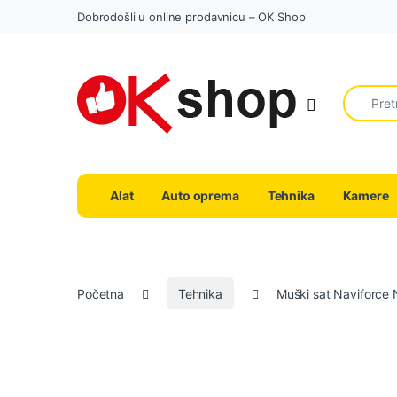
Dobrodošli u online prodavnicu – OK Shop
Search fo
Alat
Auto oprema
Tehnika
Kamere
Početna
Tehnika
Muški sat Naviforce