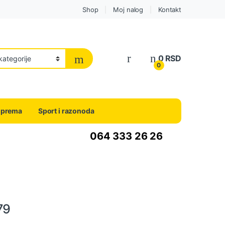
Shop
Moj nalog
Kontakt
0
RSD
0
oprema
Sport i razonoda
064 333 26 26
79