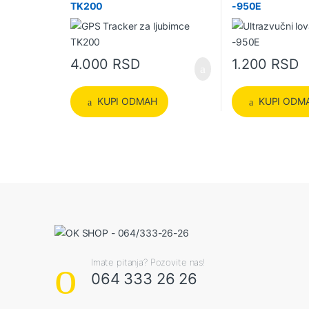
TK200
-950E
4.000
RSD
1.200
RSD
KUPI ODMAH
KUPI ODM
Imate pitanja? Pozovite nas!
064 333 26 26