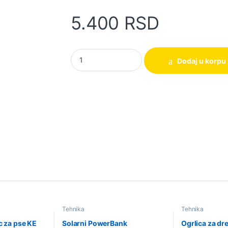
5.400
RSD
Muški sat Naviforce NF9179 quantity
Dodaj u korpu
Tehnika
Tehnika
c za pse KE
Solarni PowerBank
Ogrlica za dr