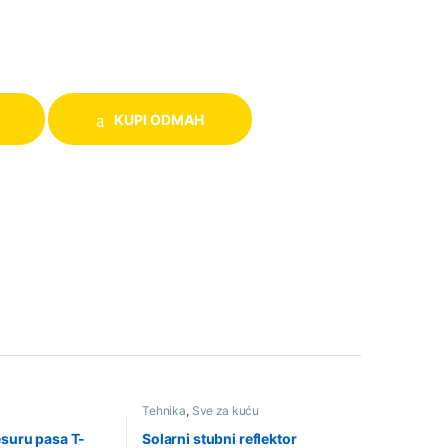
KUPI ODMAH
Tehnika
,
Sve za kuću
esuru pasa T-
Solarni stubni reflektor