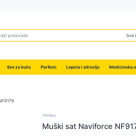
r:
Sve za kuću
Parfemi
Lepota i zdravlje
Medicinska 
 NF9179
Tehnika
Muški sat Naviforce NF91