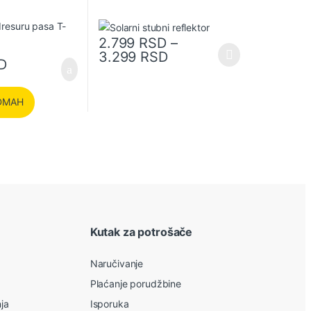
2.799
RSD
–
Raspon cena: od 2.7
3.299
RSD
Ovaj proizvod ima više varijanti. Opcije mogu bit
D
DMAH
Kutak za potrošače
Naručivanje
Plaćanje porudžbine
nja
Isporuka