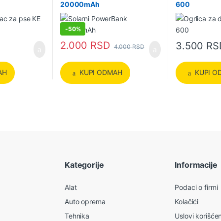
20000mAh
600
-
50%
2.000
RSD
3.500
RS
4.000
RSD
AH
KUPI ODMAH
KUPI O
Kategorije
Informacije
Alat
Podaci o firmi
Auto oprema
Kolačići
Tehnika
Uslovi korišće