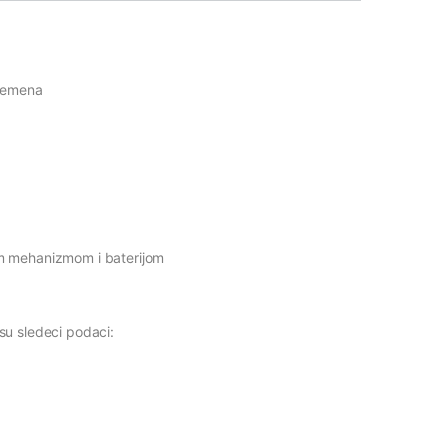
vremena
m mehanizmom i baterijom
su sledeci podaci: