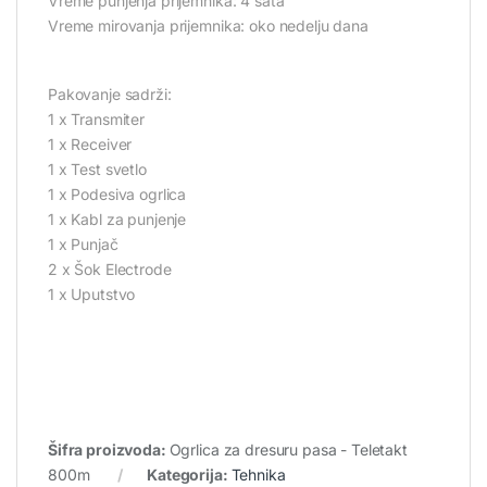
Vreme punjenja prijemnika: 4 sata
Vreme mirovanja prijemnika: oko nedelju dana
Pakovanje sadrži:
1 x Transmiter
1 x Receiver
1 x Test svetlo
1 x Podesiva ogrlica
1 x Kabl za punjenje
1 x Punjač
2 x Šok Electrode
1 x Uputstvo
Šifra proizvoda:
Ogrlica za dresuru pasa - Teletakt
800m
Kategorija:
Tehnika