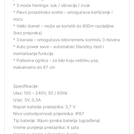
* 3 moda treninga: sok / vibracija / zvuk
* Plavo pozadinsko svetlo – omogućava korišćenje i
noću
* Veliki domet – može se koristiti do 800m razdaljine
(bez prepreka)
* 3 kanala – omogućava istovremenu kontrolu 3 risivera
* Auto power save – automatski Standby mod i
memorisanje funkcija
* Podesiva ogrlica – za bilo koju veličinu psa,
maksimalno do 67 cm
Specifikacije:
Ulaz: 100 – 240V, 50 / 60Hz
Izlaz: 5V, 0,5A
Napon baterije predajnika: 3,7 V
Nivo vodootpornosti prijemnika: IP67
Tip baterije: litijum-jonska baterija (ugrađena)
Vreme punjenja predajnika: 4 sata