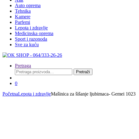
Auto oprema
Tehnika
Kamere
Parfemi
Lepota i zdravlje
Medicinska oprema
Sport i razonoda
Sve za kuću
Pretraga
Pretraga
Pretraži
za:
0
Početna
Lepota i zdravlje
Mašinica za šišanje ljubimaca- Gemei 1023