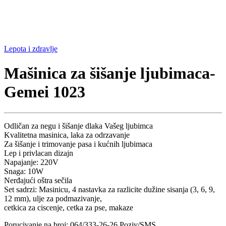
Lepota i zdravlje
Mašinica za šišanje ljubimaca-
Gemei 1023
Odličan za negu i šišanje dlaka Vašeg ljubimca
Kvalitetna masinica, laka za odrzavanje
Za šišanje i trimovanje pasa i kućnih ljubimaca
Lep i privlacan dizajn
Napajanje: 220V
Snaga: 10W
Nerđajući oštra sečila
Set sadrzi: Masinicu, 4 nastavka za razlicite dužine sisanja (3, 6, 9,
12 mm), ulje za podmazivanje,
cetkica za ciscenje, cetka za pse, makaze
Porucivanje na broj: 064/333-26-26 Poziv/SMS