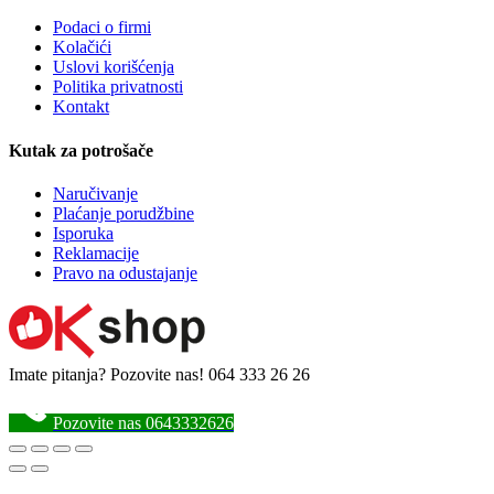
Podaci o firmi
Kolačići
Uslovi korišćenja
Politika privatnosti
Kontakt
Kutak za potrošače
Naručivanje
Plaćanje porudžbine
Isporuka
Reklamacije
Pravo na odustajanje
Imate pitanja? Pozovite nas!
064 333 26 26
Pozovite nas 0643332626