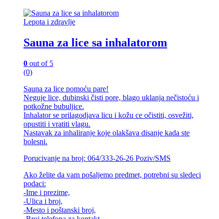
varijanti.
Opcije
Lepota i zdravlje
mogu
biti
Sauna za lice sa inhalatorom
izabrane
na
stranici
0
out of 5
proizvoda.
(0)
Sauna za lice pomoću pare!
Neguje lice, dubinski čisti pore, blago uklanja nečistoću i
potkožne bubuljice.
Inhalator se prilagodjava licu i kožu ce očistiti, osvežiti,
opustiti i vratiti vlagu.
Nastavak za inhaliranje koje olakšava disanje kada ste
bolesni.
Porucivanje na broj: 064/333-26-26 Poziv/SMS
Ako želite da vam pošaljemo predmet, potrebni su sledeci
podaci:
-Ime i prezime,
-Ulica i broj,
-Mesto i poštanski broj,
-Broj telefona za kontakt