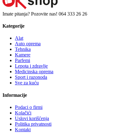
Imate pitanja? Pozovite nas!
064 333 26 26
Kategorije
Alat
Auto oprema
Tehnika
Kamere
Parfemi
Lepota i zdravlje
Medicinska oprema
Sport i razonoda
Sve za kuću
Informacije
Podaci o firmi
Kolačići
Uslovi korišćenja
Politika privatnosti
Kontakt