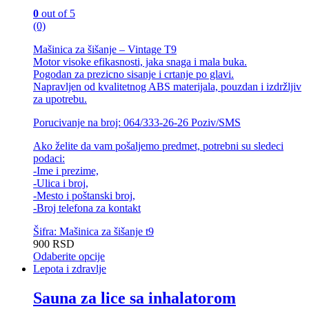
0
out of 5
(0)
Mašinica za šišanje – Vintage T9
Motor visoke efikasnosti, jaka snaga i mala buka.
Pogodan za prezicno sisanje i crtanje po glavi.
Napravljen od kvalitetnog ABS materijala, pouzdan i izdržljiv
za upotrebu.
Porucivanje na broj: 064/333-26-26 Poziv/SMS
Ako želite da vam pošaljemo predmet, potrebni su sledeci
podaci:
-Ime i prezime,
-Ulica i broj,
-Mesto i poštanski broj,
-Broj telefona za kontakt
Šifra: Mašinica za šišanje t9
900
RSD
Odaberite opcije
Ovaj
Lepota i zdravlje
proizvod
ima
Sauna za lice sa inhalatorom
više