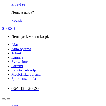
Prijavi se
Nemate nalog?
Register
0
0
RSD
Nema proizvoda u korpi.
Alat
Auto oprema
Tehnika
Kamere
Sve za kuću
Parfemi
Lepota i zdravlje
Medicinska oprema
Sport i razonoda
064 333 26 26
Alat