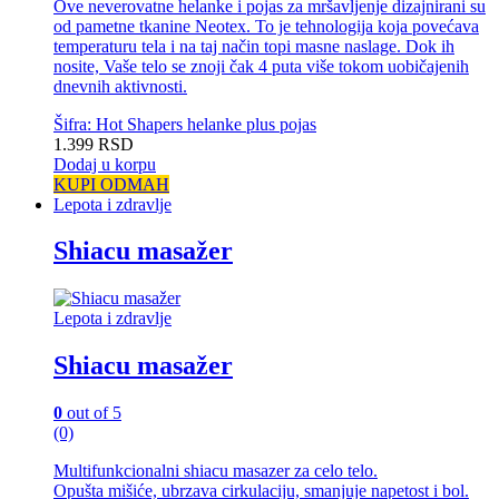
Ove neverovatne helanke i pojas za mršavljenje dizajnirani su
od pametne tkanine Neotex. To je tehnologija koja povećava
temperaturu tela i na taj način topi masne naslage. Dok ih
nosite, Vaše telo se znoji čak 4 puta više tokom uobičajenih
dnevnih aktivnosti.
Šifra: Hot Shapers helanke plus pojas
1.399
RSD
Dodaj u korpu
KUPI ODMAH
Lepota i zdravlje
Shiacu masažer
Lepota i zdravlje
Shiacu masažer
0
out of 5
(0)
Multifunkcionalni shiacu masazer za celo telo.
Opušta mišiće, ubrzava cirkulaciju, smanjuje napetost i bol.