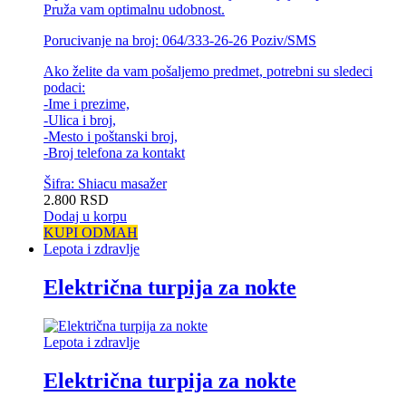
Pruža vam optimalnu udobnost.
Porucivanje na broj: 064/333-26-26 Poziv/SMS
Ako želite da vam pošaljemo predmet, potrebni su sledeci
podaci:
-Ime i prezime,
-Ulica i broj,
-Mesto i poštanski broj,
-Broj telefona za kontakt
Šifra: Shiacu masažer
2.800
RSD
Dodaj u korpu
KUPI ODMAH
Lepota i zdravlje
Električna turpija za nokte
Lepota i zdravlje
Električna turpija za nokte