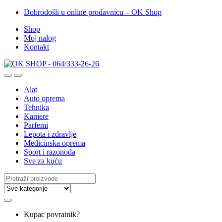
Dobrodošli u online prodavnicu – OK Shop
Shop
Moj nalog
Kontakt
Alat
Auto oprema
Tehnika
Kamere
Parfemi
Lepota i zdravlje
Medicinska oprema
Sport i razonoda
Sve za kuću
Search
for:
Kupac povratnik?