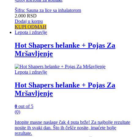
Šifra: Sauna za lice sa inhalatorom
2.000
RSD
Dodaj u korpu
KUPI ODMAH
Lepota i zdravlje
Hot Shapers helanke + Pojas Za
Mršavljenje
Lepota i zdravlje
Hot Shapers helanke + Pojas Za
Mršavljenje
0
out of 5
(0)
Istopite masne naslage čak 4 puta brže! Za najbolje rezultate
nosite ih svaki dan. Što ih češće nosite, imaćete bolje
rezultate.