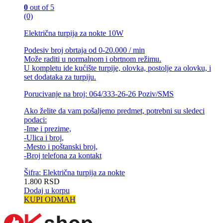
0
out of 5
(0)
Električna turpija za nokte 10W
Podesiv broj obrtaja od 0-20.000 / min
Može raditi u normalnom i obrtnom režimu.
U kompletu ide kućište turpije, olovka, postolje za olovku, i
set dodataka za turpiju.
Porucivanje na broj: 064/333-26-26 Poziv/SMS
Ako želite da vam pošaljemo predmet, potrebni su sledeci
podaci:
-Ime i prezime,
-Ulica i broj,
-Mesto i poštanski broj,
-Broj telefona za kontakt
Šifra: Električna turpija za nokte
1.800
RSD
Dodaj u korpu
KUPI ODMAH