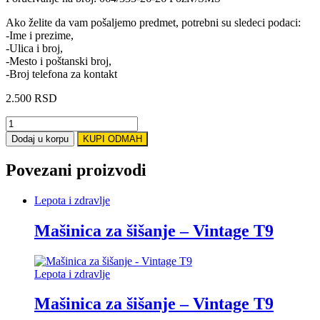
Ako želite da vam pošaljemo predmet, potrebni su sledeci podaci:
-Ime i prezime,
-Ulica i broj,
-Mesto i poštanski broj,
-Broj telefona za kontakt
2.500
RSD
Mašinica
za
Dodaj u korpu
KUPI ODMAH
šišanje
ljubimaca-
Povezani proizvodi
Gemei
1023
quantity
Lepota i zdravlje
Mašinica za šišanje – Vintage T9
Lepota i zdravlje
Mašinica za šišanje – Vintage T9