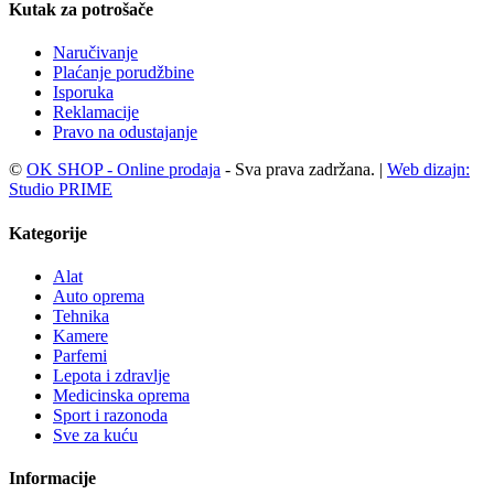
Kutak za potrošače
Naručivanje
Plaćanje porudžbine
Isporuka
Reklamacije
Pravo na odustajanje
©
OK SHOP - Online prodaja
- Sva prava zadržana. |
Web dizajn:
Studio PRIME
Kategorije
Alat
Auto oprema
Tehnika
Kamere
Parfemi
Lepota i zdravlje
Medicinska oprema
Sport i razonoda
Sve za kuću
Informacije