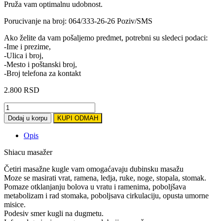
Pruža vam optimalnu udobnost.
Porucivanje na broj: 064/333-26-26 Poziv/SMS
Ako želite da vam pošaljemo predmet, potrebni su sledeci podaci:
-Ime i prezime,
-Ulica i broj,
-Mesto i poštanski broj,
-Broj telefona za kontakt
2.800
RSD
Shiacu
masažer
Dodaj u korpu
KUPI ODMAH
quantity
Opis
Shiacu masažer
Četiri masažne kugle vam omogaćavaju dubinsku masažu
Moze se masirati vrat, ramena, ledja, ruke, noge, stopala, stomak.
Pomaze otklanjanju bolova u vratu i ramenima, poboljšava
metabolizam i rad stomaka, poboljsava cirkulaciju, opusta umorne
misice.
Podesiv smer kugli na dugmetu.