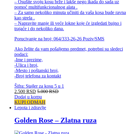
– Osušite svoju kosu brže i lakše nego ikada do sada uz
pomoć multifunkcionalnog alata .
– Za samo nekoliko minuta učiniti da vaša kosa bude ravna
kao strela .
– Napravite manje ili veće lokne koje će izgledati bujno i
trajaće i do nekoliko dana.
Porucivanje na broj: 064/333-26-26 Poziv/SMS
Ako želite da vam pošaljemo predmet, potrebni su sledeci
podaci:
-Ime i prezime,
-Ulica i broj,
-Mesto i poštanski broj,
-Broj telefona za kontakt
Šifra: Stajler za kosu 5 u 1
2.500
RSD
5.000
RSD
Dodaj u korpu
KUPI ODMAH
Lepota i zdravlje
Golden Rose – Zlatna ruza