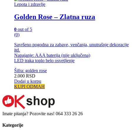
Lepota i zdravlje
Golden Rose – Zlatna ruza
0
out of 5
(0)
Savršeno pogodna za zabave, venčanja, unutrašnje dekoracije
itd.
Napajanje: AAA baterija (nije uključena)
LED traka toplo belo osvetljenje
Šifra: golden rose
2.000
RSD
Dodaj u korpu
KUPI ODMAH
Imate pitanja? Pozovite nas!
064 333 26 26
Kategorije