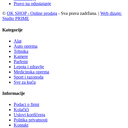
Pravo na odustajanje
©
OK SHOP - Online prodaja
- Sva prava zadržana. |
Web dizajn:
Studio PRIME
Kategorije
Alat
Auto oprema
Tehnika
Kamere
Parfemi
Lepota i zdravlje
Medicinska oprema
Sport i razonoda
Sve za kuću
Informacije
Podaci o firmi
Kolačići
Uslovi korišćenja
Politika privatnosti
Kontakt