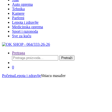
Auto oprema
Tehnika
Kamere
Parfemi
Lepota i zdravlje
Medicinska oprema
Sport i razonoda
Sve za kuću
Pretraga
Pretraga
Pretraži
za:
0
Početna
Lepota i zdravlje
Shiacu masažer