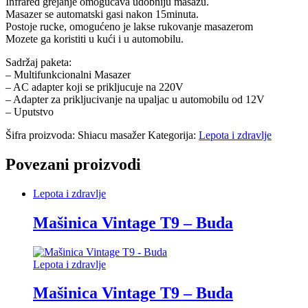
Infrared grejanje omogucava udobniju masažu.
Masazer se automatski gasi nakon 15minuta.
Postoje rucke, omogućeno je lakse rukovanje masazerom
Mozete ga koristiti u kući i u automobilu.
Sadržaj paketa:
– Multifunkcionalni Masazer
– AC adapter koji se prikljucuje na 220V
– Adapter za prikljucivanje na upaljac u automobilu od 12V
– Uputstvo
Šifra proizvoda:
Shiacu masažer
Kategorija:
Lepota i zdravlje
Povezani proizvodi
Lepota i zdravlje
Mašinica Vintage T9 – Buda
Lepota i zdravlje
Mašinica Vintage T9 – Buda