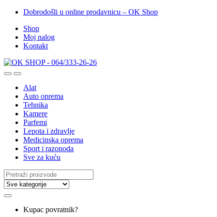
Dobrodošli u online prodavnicu – OK Shop
Shop
Moj nalog
Kontakt
Alat
Auto oprema
Tehnika
Kamere
Parfemi
Lepota i zdravlje
Medicinska oprema
Sport i razonoda
Sve za kuću
Search
for:
Kupac povratnik?