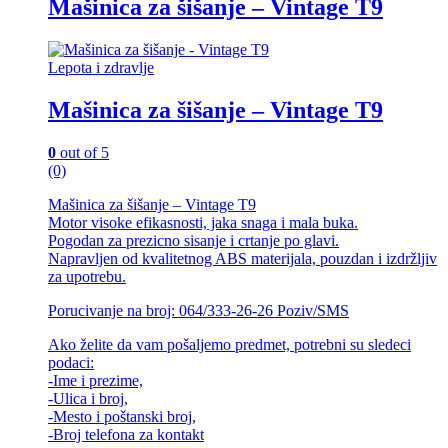
Mašinica za šišanje – Vintage T9
Lepota i zdravlje
Mašinica za šišanje – Vintage T9
0
out of 5
(0)
Mašinica za šišanje – Vintage T9
Motor visoke efikasnosti, jaka snaga i mala buka.
Pogodan za prezicno sisanje i crtanje po glavi.
Napravljen od kvalitetnog ABS materijala, pouzdan i izdržljiv
za upotrebu.
Porucivanje na broj: 064/333-26-26 Poziv/SMS
Ako želite da vam pošaljemo predmet, potrebni su sledeci
podaci:
-Ime i prezime,
-Ulica i broj,
-Mesto i poštanski broj,
-Broj telefona za kontakt