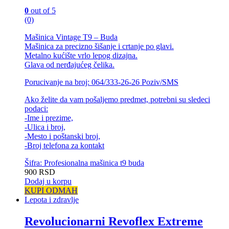
0
out of 5
(0)
Mašinica Vintage T9 – Buda
Mašinica za precizno šišanje i crtanje po glavi.
Metalno kućište vrlo lepog dizajna.
Glava od nerđajućeg čelika.
Porucivanje na broj: 064/333-26-26 Poziv/SMS
Ako želite da vam pošaljemo predmet, potrebni su sledeci
podaci:
-Ime i prezime,
-Ulica i broj,
-Mesto i poštanski broj,
-Broj telefona za kontakt
Šifra: Profesionalna mašinica t9 buda
900
RSD
Dodaj u korpu
KUPI ODMAH
Lepota i zdravlje
Revolucionarni Revoflex Extreme