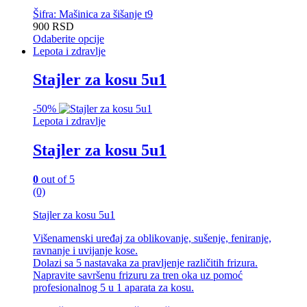
Šifra: Mašinica za šišanje t9
900
RSD
Odaberite opcije
Ovaj
Lepota i zdravlje
proizvod
ima
Stajler za kosu 5u1
više
varijanti.
-
50%
Opcije
Lepota i zdravlje
mogu
biti
Stajler za kosu 5u1
izabrane
na
stranici
0
out of 5
proizvoda.
(0)
Stajler za kosu 5u1
Višenamenski uređaj za oblikovanje, sušenje, feniranje,
ravnanje i uvijanje kose.
Dolazi sa 5 nastavaka za pravljenje različitih frizura.
Napravite savršenu frizuru za tren oka uz pomoć
profesionalnog 5 u 1 aparata za kosu.