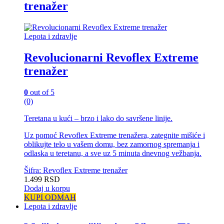
trenažer
Lepota i zdravlje
Revolucionarni Revoflex Extreme
trenažer
0
out of 5
(0)
Teretana u kući – brzo i lako do savršene linije.
Uz pomoć Revoflex Extreme trenažera, zategnite mišiće i
oblikujte telo u vašem domu, bez zamornog spremanja i
odlaska u teretanu, a sve uz 5 minuta dnevnog vežbanja.
Šifra: Revoflex Extreme trenažer
1.499
RSD
Dodaj u korpu
KUPI ODMAH
Lepota i zdravlje