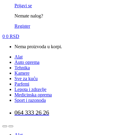
Prijavi se
Nemate nalog?
Register
0
0
RSD
Nema proizvoda u korpi.
Alat
Auto oprema
Tehnika
Kamere
Sve za kuću
Parfemi
Lepota i zdravlje
Medicinska oprema
Sport i razonoda
064 333 26 26
Alat