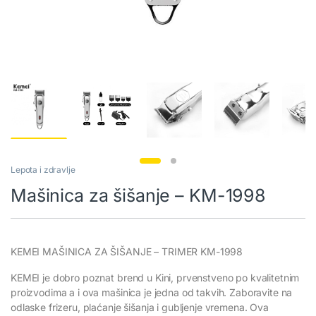
Lepota i zdravlje
Mašinica za šišanje – KM-1998
KEMEI MAŠINICA ZA ŠIŠANJE – TRIMER KM-1998
KEMEI je dobro poznat brend u Kini, prvenstveno po kvalitetnim
proizvodima a i ova mašinica je jedna od takvih. Zaboravite na
odlaske frizeru, plaćanje šišanja i gubljenje vremena. Ova