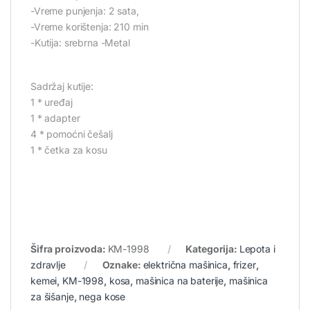
-Vreme punjenja: 2 sata,
-Vreme korištenja: 210 min
-Kutija: srebrna -Metal
Sadržaj kutije:
1 * uređaj
1 * adapter
4 * pomoćni češalj
1 * četka za kosu
Šifra proizvoda:
KM-1998
Kategorija:
Lepota i
zdravlje
Oznake:
električna mašinica
,
frizer
,
kemei
,
KM-1998
,
kosa
,
mašinica na baterije
,
mašinica
za šišanje
,
nega kose