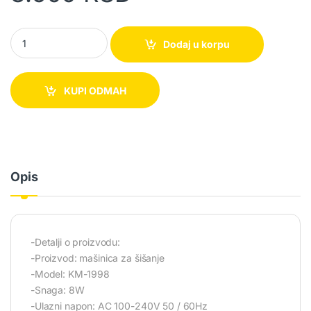
Mašinica za šišanje - KM-1998 quantity
Dodaj u korpu
KUPI ODMAH
Opis
-Detalji o proizvodu:
-Proizvod: mašinica za šišanje
-Model: KM-1998
-Snaga: 8W
-Ulazni napon: AC 100-240V 50 / 60Hz