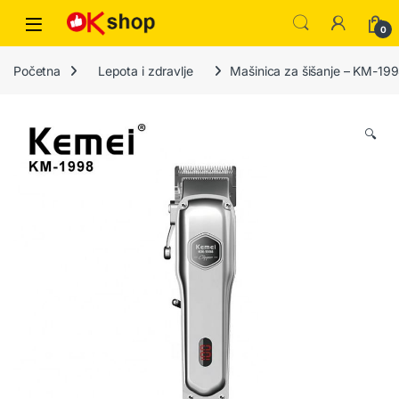
0
Početna
Lepota i zdravlje
Mašinica za šišanje – KM-19
🔍