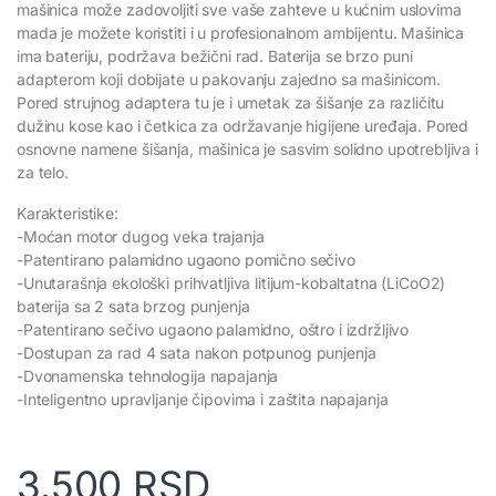
mašinica može zadovoljiti sve vaše zahteve u kućnim uslovima
mada je možete koristiti i u profesionalnom ambijentu. Mašinica
ima bateriju, podržava bežični rad. Baterija se brzo puni
adapterom koji dobijate u pakovanju zajedno sa mašinicom.
Pored strujnog adaptera tu je i umetak za šišanje za različitu
dužinu kose kao i četkica za održavanje higijene uređaja. Pored
osnovne namene šišanja, mašinica je sasvim solidno upotrebljiva i
za telo.
Karakteristike:
-Moćan motor dugog veka trajanja
-Patentirano palamidno ugaono pomično sečivo
-Unutarašnja ekološki prihvatljiva litijum-kobaltatna (LiCoO2)
baterija sa 2 sata brzog punjenja
-Patentirano sečivo ugaono palamidno, oštro i izdržljivo
-Dostupan za rad 4 sata nakon potpunog punjenja
-Dvonamenska tehnologija napajanja
-Inteligentno upravljanje čipovima i zaštita napajanja
3.500
RSD