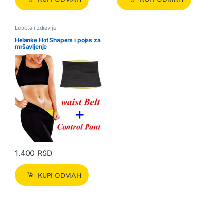
Lepota i zdravlje
Helanke Hot Shapers i pojas za
mršavljenje
1.400
RSD
KUPI ODMAH