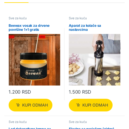
Sve za kuću
Sve za kuću
Beewax vosak za drvene
Aparat za kolače sa
površine 1+1 gratis
nastavcima
1.200
RSD
1.500
RSD
KUPI ODMAH
KUPI ODMAH
Sve za kuću
Sve za kuću
Led dekorativne lampe za
Slavina sa grejačem (zidna)