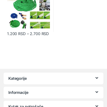
Raspon cena: od 1.200 RSD do 
1.200
RSD
–
2.700
RSD
Ovaj proizvod ima više varijanti. Opcije mogu biti izabrane na str
Kategorije
Informacije
Kutak za potrošače