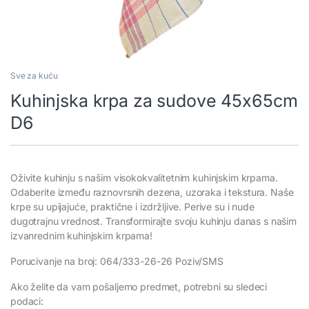
Sve za kuću
Kuhinjska krpa za sudove 45x65cm
D6
Oživite kuhinju s našim visokokvalitetnim kuhinjskim krpama.
Odaberite između raznovrsnih dezena, uzoraka i tekstura. Naše
krpe su upijajuće, praktične i izdržljive. Perive su i nude
dugotrajnu vrednost. Transformirajte svoju kuhinju danas s našim
izvanrednim kuhinjskim krpama!
Porucivanje na broj: 064/333-26-26 Poziv/SMS
Ako želite da vam pošaljemo predmet, potrebni su sledeci
podaci: