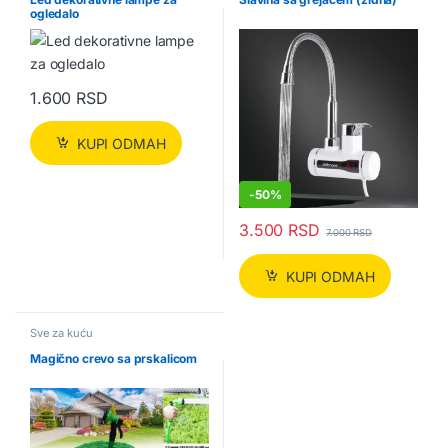
ogledalo
1.600
RSD
KUPI ODMAH
-
50%
3.500
RSD
7.000
RSD
KUPI ODMAH
Sve za kuću
Magično crevo sa prskalicom