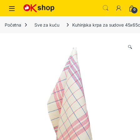
0
Početna
Sve za kuću
Kuhinjska krpa za sudove 45x65
🔍