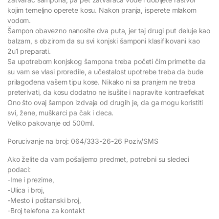
kojim temeljno operete kosu. Nakon pranja, isperete mlakom
vodom.
Šampon obavezno nanosite dva puta, jer taj drugi put deluje kao
balzam, s obzirom da su svi konjski šamponi klasifikovani kao
2u1 preparati.
Sa upotrebom konjskog šampona treba početi čim primetite da
su vam se vlasi proredile, a učestalost upotrebe treba da bude
prilagođena vašem tipu kose. Nikako ni sa pranjem ne treba
preterivati, da kosu dodatno ne isušite i napravite kontraefekat
Ono što ovaj šampon izdvaja od drugih je, da ga mogu koristiti
svi, žene, muškarci pa čak i deca.
Veliko pakovanje od 500ml.
Porucivanje na broj: 064/333-26-26 Poziv/SMS
Ako želite da vam pošaljemo predmet, potrebni su sledeci
podaci:
-Ime i prezime,
-Ulica i broj,
-Mesto i poštanski broj,
-Broj telefona za kontakt