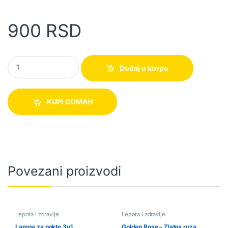
900
RSD
Konjski šampon za kosu – ubrzava rast, zaustavlja opadanje, ukl
Dodaj u korpu
KUPI ODMAH
Povezani proizvodi
Lepota i zdravlje
Lepota i zdravlje
Lampa za nokte 3u1
Golden Rose – Zlatna ruza