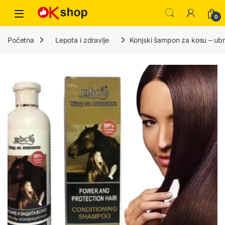
0
Početna
Lepota i zdravlje
Konjski šampon za kosu – ubrz
🔍