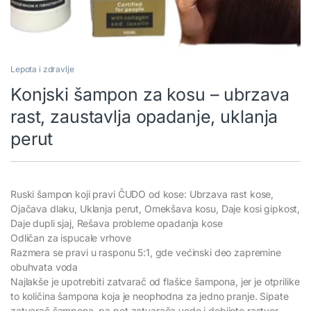
Lepota i zdravlje
Konjski šampon za kosu – ubrzava
rast, zaustavlja opadanje, uklanja
perut
Ruski šampon koji pravi ČUDO od kose: Ubrzava rast kose,
Ojačava dlaku, Uklanja perut, Omekšava kosu, Daje kosi gipkost,
Daje dupli sjaj, Rešava probleme opadanja kose
Odličan za ispucale vrhove
Razmera se pravi u rasponu 5:1, gde većinski deo zapremine
obuhvata voda
Najlakše je upotrebiti zatvarač od flašice šampona, jer je otprilike
to količina šampona koja je neophodna za jedno pranje. Sipate
zatvarač šampona, pa pet zatvarača vode i dobijete rastvor