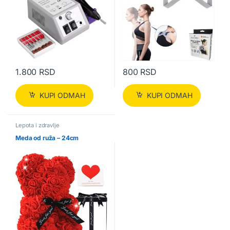
1.800
RSD
800
RSD
KUPI ODMAH
KUPI ODMAH
Lepota i zdravlje
Meda od ruža – 24cm