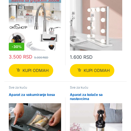
-
30%
3.500
RSD
1.600
RSD
5.000
RSD
KUPI ODMAH
KUPI ODMAH
Sve za kuću
Sve za kuću
Aparat za vakumiranje kesa
Aparat za kolače sa
nastavcima