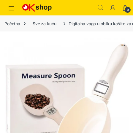
0
Početna
Sve za kuću
Digitalna vaga u obliku kašike za
🔍