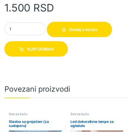
1.500
RSD
Digitalna vaga u obliku kašike za merenje quantity
Dodaj u korpu
KUPI ODMAH
Povezani proizvodi
Sve za kuću
Sve za kuću
Slavina sa grejačem (za
Led dekorativne lampe za
sudoperu)
ogledalo