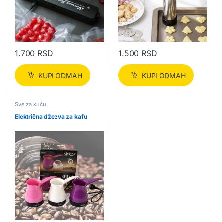
1.700
RSD
1.500
RSD
KUPI ODMAH
KUPI ODMAH
Sve za kuću
Električna džezva za kafu