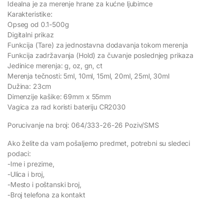
Idealna je za merenje hrane za kućne ljubimce
Karakteristike:
Opseg od 0.1-500g
Digitalni prikaz
Funkcija (Tare) za jednostavna dodavanja tokom merenja
Funkcija zadržavanja (Hold) za čuvanje poslednjeg prikaza
Jedinice merenja: g, oz, gn, ct
Merenja tečnosti: 5ml, 10ml, 15ml, 20ml, 25ml, 30ml
Dužina: 23cm
Dimenzije kašike: 69mm x 55mm
Vagica za rad koristi bateriju CR2030
Porucivanje na broj: 064/333-26-26 Poziv/SMS
Ako želite da vam pošaljemo predmet, potrebni su sledeci
podaci:
-Ime i prezime,
-Ulica i broj,
-Mesto i poštanski broj,
-Broj telefona za kontakt