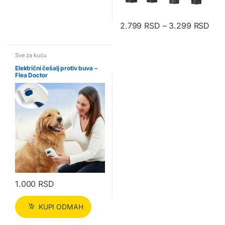
Ras
2.799
RSD
–
3.299
RSD
Ovaj proizvod ima više varijanti.
Sve za kuću
Električni češalj protiv buva –
Flea Doctor
1.000
RSD
KUPI ODMAH