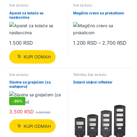
Sve za kuću
Sve za kuću
Aparat za kolače sa
Magično crevo sa prskalicom
nastavcima
Rasp
1.500
RSD
1.200
RSD
–
2.700
RSD
Ovaj proizvod ima više varijanti.
KUPI ODMAH
Sve za kuću
Tehnika
,
Sve za kuću
Slavina sa grejačem (za
Solarni stubni reflektor
sudoperu)
-
30%
3.500
RSD
5.000
RSD
KUPI ODMAH