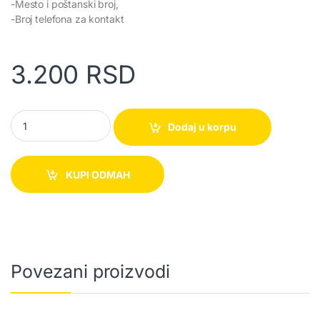
-Mesto i poštanski broj,
-Broj telefona za kontakt
3.200
RSD
Bezkontaktni infracrveni termometar TF600 quantity
Dodaj u korpu
KUPI ODMAH
Povezani proizvodi