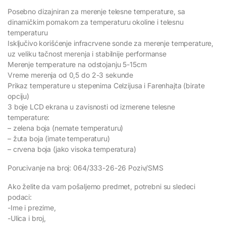
Posebno dizajniran za merenje telesne temperature, sa
dinamičkim pomakom za temperaturu okoline i telesnu
temperaturu
Isključivo korišćenje infracrvene sonde za merenje temperature,
uz veliku tačnost merenja i stabilnije performanse
Merenje temperature na odstojanju 5-15cm
Vreme merenja od 0,5 do 2-3 sekunde
Prikaz temperature u stepenima Celzijusa i Farenhajta (birate
opciju)
3 boje LCD ekrana u zavisnosti od izmerene telesne
temperature:
– zelena boja (nemate temperaturu)
– žuta boja (imate temperaturu)
– crvena boja (jako visoka temperatura)
Porucivanje na broj: 064/333-26-26 Poziv/SMS
Ako želite da vam pošaljemo predmet, potrebni su sledeci
podaci:
-Ime i prezime,
-Ulica i broj,