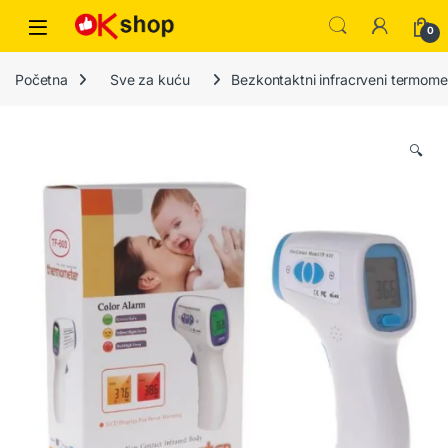
0
Početna
Sve za kuću
Bezkontaktni infracrveni termom
🔍