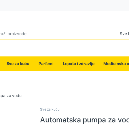
r:
Sve za kuću
Parfemi
Lepota i zdravlje
Medicinska 
pa za vodu
Sve za kuću
Automatska pumpa za vo