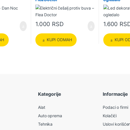
SD do 3.299 RSD
rane na stranici proizvoda.
1.000
RSD
1.600
RS
AH
KUPI ODMAH
KUPI O
Kategorije
Informacije
Alat
Podaci o firmi
Auto oprema
Kolačići
Tehnika
Uslovi korišće