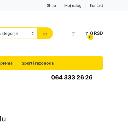
Shop
Moj nalog
Kontakt
0
RSD
0
oprema
Sport i razonoda
064 333 26 26
du