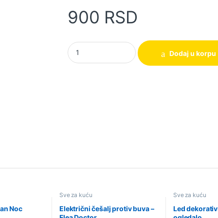
900
RSD
Automatska pumpa za vodu quantity
Dodaj u korpu
Sve za kuću
Sve za kuću
Dan Noc
Električni češalj protiv buva –
Led dekorati
Flea Doctor
ogledalo