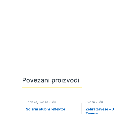
Povezani proizvodi
Tehnika
,
Sve za kuću
Sve za kuću
Solarni stubni reflektor
Zebra zavese – 
Zavese