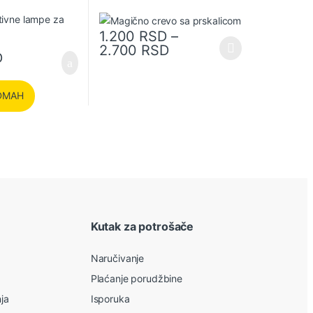
1.200
RSD
–
Raspon cena: od 1.20
2.700
RSD
Ovaj proizvod ima više varijanti. Opcije mogu bit
D
DMAH
Kutak za potrošače
Naručivanje
Plaćanje porudžbine
nja
Isporuka