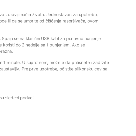
zdraviji način života. Jednostavan za upotrebu,
e ili da se umorite od čišćenja raspršivača, ovom
. Spaja se na klasični USB kabl za ponovno punjenje
se koristi do 2 nedelje sa 1 punjenjem. Ako se
prazna.
 1 minute. U suprotnom, možete da pritisnete i zadržite
stavljiv. Pre prve upotrebe, očistite silikonsku cev sa
su sledeci podaci: