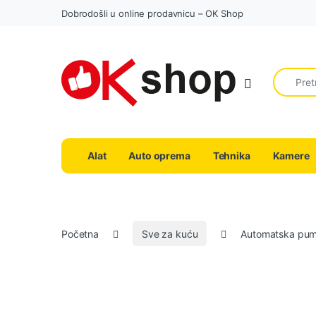
Dobrodošli u online prodavnicu – OK Shop
Search fo
Alat
Auto oprema
Tehnika
Kamere
Početna
Sve za kuću
Automatska pum