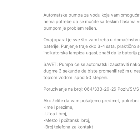
Automatska pumpa za vodu koja vam omogućava 
nema potrebe da se mučite sa teškim flašama vod
pumpom je problem rešen.
Ovaj aparat je sve što vam treba u domaćinstvu
baterije. Punjenje traje oko 3-4 sata, praktično 
indikatorska lampica ugasi, znači da je baterija 
SAVET: Pumpa će se automatski zaustaviti nakon
dugme 3 sekunde da biste promenili režim u nezau
toplom vodom ispod 50 stepeni.
Porucivanje na broj: 064/333-26-26 Poziv/SMS
Ako želite da vam pošaljemo predmet, potrebni 
-Ime i prezime,
-Ulica i broj,
-Mesto i poštanski broj,
-Broj telefona za kontakt