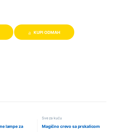
KUPI ODMAH
Sve za kuću
vne lampe za
Magično crevo sa prskalicom