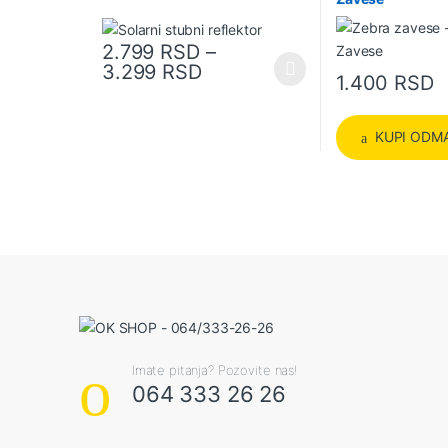
2.799
RSD
–
Raspon cena: od 2.799 R
3.299
RSD
Ovaj proizvod ima više varijanti. Opcije mogu biti izab
1.400
RSD
KUPI ODM
Imate pitanja? Pozovite nas!
064 333 26 26