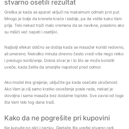
stvarno osetili rezultat
Greška je kada se aparat uključi na maksimum odmah prvi put.
Mnogo je bolje da krenete kraće i slabije, pa da vidite kako Vam
prija. Telo nekad traži malo vremena da se navikne, posebno ako
su mišići već napeti i osetljivi.
Najbolji efekat obično se dobija kada se masažer koristi redovno,
ali umereno. Nekoliko minuta dnevno često vredi više nego retko
i predugo korišćenje. Dobra stvar je i to što se može koristiti
uveče, kada želite da smanjite napetost pred odmor.
Ako model ima grejanje, uključite ga kada osećate ukočenost.
Ako Vam je cilj samo kratko osveženje posle rada, nekad je
dovoljna i sama masaža bez dodatne toplote. Sve zavisi od toga
šta Vam telo tog dana traži.
Kako da ne pogrešite pri kupovini
Ne kupujte po slici i nazivu. Gledajte šta uređaj stvarno radi,