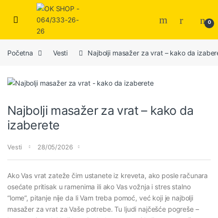
0
Početna
Vesti
Najbolji masažer za vrat – kako da izaber
Najbolji masažer za vrat – kako da
izaberete
Vesti
28/05/2026
Ako Vas vrat zateže čim ustanete iz kreveta, ako posle računara
osećate pritisak u ramenima ili ako Vas vožnja i stres stalno
“lome”, pitanje nije da li Vam treba pomoć, već koji je najbolji
masažer za vrat za Vaše potrebe. Tu ljudi najčešće pogreše –