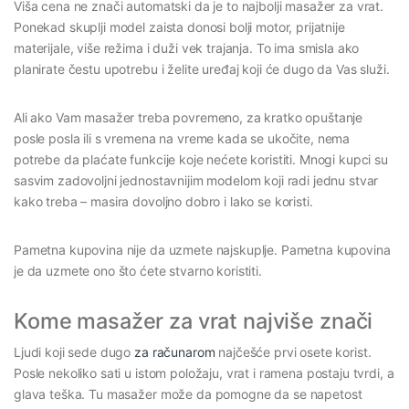
Viša cena ne znači automatski da je to najbolji masažer za vrat.
Ponekad skuplji model zaista donosi bolji motor, prijatnije
materijale, više režima i duži vek trajanja. To ima smisla ako
planirate čestu upotrebu i želite uređaj koji će dugo da Vas služi.
Ali ako Vam masažer treba povremeno, za kratko opuštanje
posle posla ili s vremena na vreme kada se ukočite, nema
potrebe da plaćate funkcije koje nećete koristiti. Mnogi kupci su
sasvim zadovoljni jednostavnijim modelom koji radi jednu stvar
kako treba – masira dovoljno dobro i lako se koristi.
Pametna kupovina nije da uzmete najskuplje. Pametna kupovina
je da uzmete ono što ćete stvarno koristiti.
Kome masažer za vrat najviše znači
Ljudi koji sede dugo
za računarom
najčešće prvi osete korist.
Posle nekoliko sati u istom položaju, vrat i ramena postaju tvrdi, a
glava teška. Tu masažer može da pomogne da se napetost