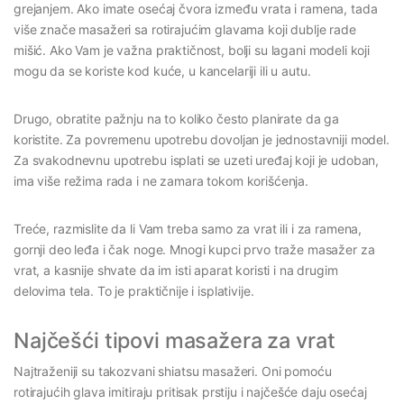
grejanjem. Ako imate osećaj čvora između vrata i ramena, tada
više znače masažeri sa rotirajućim glavama koji dublje rade
mišić. Ako Vam je važna praktičnost, bolji su lagani modeli koji
mogu da se koriste kod kuće, u kancelariji ili u autu.
Drugo, obratite pažnju na to koliko često planirate da ga
koristite. Za povremenu upotrebu dovoljan je jednostavniji model.
Za svakodnevnu upotrebu isplati se uzeti uređaj koji je udoban,
ima više režima rada i ne zamara tokom korišćenja.
Treće, razmislite da li Vam treba samo za vrat ili i za ramena,
gornji deo leđa i čak noge. Mnogi kupci prvo traže masažer za
vrat, a kasnije shvate da im isti aparat koristi i na drugim
delovima tela. To je praktičnije i isplativije.
Najčešći tipovi masažera za vrat
Najtraženiji su takozvani shiatsu masažeri. Oni pomoću
rotirajućih glava imitiraju pritisak prstiju i najčešće daju osećaj