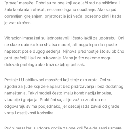
“prave” masaže. Dobri su za one koji vole jači rad na mišićima i
žele konkretan efekat, ne samo lagano opuštanje. Ako su još
opremljeni grejanjem, prijatnost je još veća, posebno zimi i kada
je vrat ukočen.
Vibracioni masažeri su jednostavniji i često lakši za upotrebu. Oni
ne ulaze duboko kao shiatsu modeli, ali mogu lepo da opuste
napetost posle dugog sedenja. Njihova prednost je što su obično
pristupačniji i laki za rukovanje. Mana je što nekome mogu
delovati preblago ako traži ozbiljniji pritisak.
Postoje i U-oblikovani masažeri koji stoje oko vrata. Oni su
zgodni za ljude koji žele aparat bez pridržavanja i bez dodatnog
nameštanja. Takvi modeli često imaju kombinaciju impulsa,
vibracije i grejanja. Praktični su, ali je važno znati da ne
odgovaraju svima podjednako, jer osećaj rada zavisi od građe
vrata i osetljivosti korisnika.
Ručni masažeri su dobra opcija za one koji žele da sami usmere