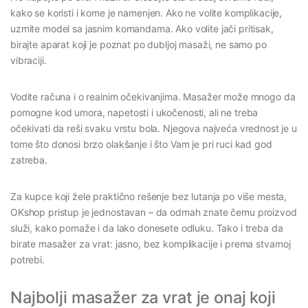
kako se koristi i kome je namenjen. Ako ne volite komplikacije,
uzmite model sa jasnim komandama. Ako volite jači pritisak,
birajte aparat koji je poznat po dubljoj masaži, ne samo po
vibraciji.
Vodite računa i o realnim očekivanjima. Masažer može mnogo da
pomogne kod umora, napetosti i ukočenosti, ali ne treba
očekivati da reši svaku vrstu bola. Njegova najveća vrednost je u
tome što donosi brzo olakšanje i što Vam je pri ruci kad god
zatreba.
Za kupce koji žele praktično rešenje bez lutanja po više mesta,
OKshop pristup je jednostavan – da odmah znate čemu proizvod
služi, kako pomaže i da lako donesete odluku. Tako i treba da
birate masažer za vrat: jasno, bez komplikacije i prema stvarnoj
potrebi.
Najbolji masažer za vrat je onaj koji