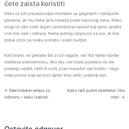
ćete zaista koristiti
Neko će biti prezadovoljan modelom sa grejanjem i rotirajućim
glavama, jer mu treba jača masaža posle napornog dana. Neko
drugi će više voleti lagan i jednostavan aparat koji samo opušta
vrat dok sedi i odmara. Nema jednog odgovora za sve, ali ima
dobar izbor za svaku potrebu i svaki budžet.
Kad birate, ne gledajte šta zvuči najjače, već šta Vama najviše
olakšava svakodnevicu. Ako Vas vrat često podseća da ste
predugo sedeli, radili ili vozili, pravi masažer nije trošak – nego
mala pomoć koja se brzo isplati kroz lakši i prijatniji dan.
Kretanje članka
←
Elektrošoker lampa za
Kako radi pulsni oksimetar i šta
odbranu – kako izabrati
meri
→