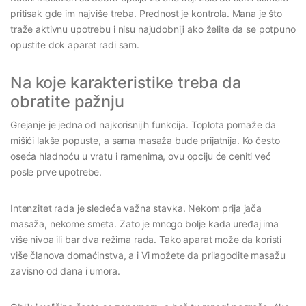
pritisak gde im najviše treba. Prednost je kontrola. Mana je što
traže aktivnu upotrebu i nisu najudobniji ako želite da se potpuno
opustite dok aparat radi sam.
Na koje karakteristike treba da
obratite pažnju
Grejanje je jedna od najkorisnijih funkcija. Toplota pomaže da
mišići lakše popuste, a sama masaža bude prijatnija. Ko često
oseća hladnoću u vratu i ramenima, ovu opciju će ceniti već
posle prve upotrebe.
Intenzitet rada je sledeća važna stavka. Nekom prija jača
masaža, nekome smeta. Zato je mnogo bolje kada uređaj ima
više nivoa ili bar dva režima rada. Tako aparat može da koristi
više članova domaćinstva, a i Vi možete da prilagodite masažu
zavisno od dana i umora.