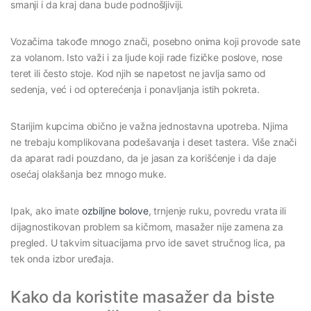
smanji i da kraj dana bude podnošljiviji.
Vozačima takođe mnogo znači, posebno onima koji provode sate
za volanom. Isto važi i za ljude koji rade fizičke poslove, nose
teret ili često stoje. Kod njih se napetost ne javlja samo od
sedenja, već i od opterećenja i ponavljanja istih pokreta.
Starijim kupcima obično je važna jednostavna upotreba. Njima
ne trebaju komplikovana podešavanja i deset tastera. Više znači
da aparat radi pouzdano, da je jasan za korišćenje i da daje
osećaj olakšanja bez mnogo muke.
Ipak, ako imate
ozbiljne bolove
, trnjenje ruku, povredu vrata ili
dijagnostikovan problem sa kičmom, masažer nije zamena za
pregled. U takvim situacijama prvo ide savet stručnog lica, pa
tek onda izbor uređaja.
Kako da koristite masažer da biste