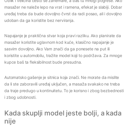
Oblik i veličina često se zanemare, a baš tu mnogi pogreše. Ako
masažer ne naleže lepo na vrat i ramena, efekat je slabiji. Dobar
uređaj treba da bude dovoljno čvrst da radi posao, ali i dovoljno
udoban da ga koristite bez nerviranja.
Napajanje je praktična stvar koja pravi razliku. Ako planirate da
masažer koristite uglavnom kod kuće, klasično napajanje je
sasvim dovoljno. Ako Vam znači da ga ponesete na put ili
koristite u automobilu, tražite model koji to podržava. Za mnoge
kupce baš ta fleksibilnost bude presudna.
Automatsko gašenje je sitnica koja znači. Ne morate da mislite
da li ste zaboravili uređaj uključen, a masaža svakako ne treba
da traje predugo u kontinuitetu. To je korisno i zbog bezbednosti
i zbog udobnosti.
Kada skuplji model jeste bolji, a kada
nije