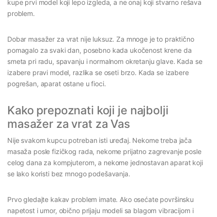
kupe prvi model koji lepo izgleda, a ne onaj koji stvarno rešava
problem.
Dobar masažer za vrat nije luksuz. Za mnoge je to praktično
pomagalo za svaki dan, posebno kada ukočenost krene da
smeta pri radu, spavanju i normalnom okretanju glave. Kada se
izabere pravi model, razlika se oseti brzo. Kada se izabere
pogrešan, aparat ostane u fioci.
Kako prepoznati koji je najbolji
masažer za vrat za Vas
Nije svakom kupcu potreban isti uređaj. Nekome treba jača
masaža posle fizičkog rada, nekome prijatno zagrevanje posle
celog dana za kompjuterom, a nekome jednostavan aparat koji
se lako koristi bez mnogo podešavanja.
Prvo gledajte kakav problem imate. Ako osećate površinsku
napetost i umor, obično prijaju modeli sa blagom vibracijom i