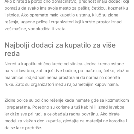
Ako birate za porodično domaćinstvo, prednost imaju dodaci koji
pomažu da svako ima svoje mesto za peškir, četkicu, kozmetiku
i sitnice. Ako opremate malo kupatilo u stanu, ključ su zidna
rešenja, ugaone police i organizatori koji koriste prostor iznad
veš mašine, vodokotlića ili vrata.
Najbolji dodaci za kupatilo za više
reda
Nered u kupatilu obično kreće od sitnica. Jedna krema ostane
na ivici lavaboa, zatim još dve bočice, pa mašinica, četke, vlažne
maramice i odjednom nema prostora ni da normalno operete
ruke. Zato su organizatori među najpametnijim kupovinama.
Zidne police su odlično rešenje kada nemate gde sa kozmetikom
i preparatima. Posebno su korisne u tuš kabini ili iznad lavaboa,
jer drže sve pri ruci, a oslobađaju radnu površinu. Ako birate
model za vlažan deo kupatila, gledajte da materijal ne korodira i
da se lako prebriše.