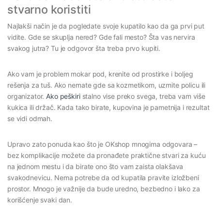
stvarno koristiti
Najlakši način je da pogledate svoje kupatilo kao da ga prvi put
vidite. Gde se skuplja nered? Gde fali mesto? Šta vas nervira
svakog jutra? Tu je odgovor šta treba prvo kupiti.
Ako vam je problem mokar pod, krenite od prostirke i boljeg
rešenja za tuš. Ako nemate gde sa kozmetikom, uzmite policu ili
organizator.
Ako peškiri
stalno vise preko svega, treba vam više
kukica ili držač. Kada tako birate, kupovina je pametnija i rezultat
se vidi odmah.
Upravo zato ponuda kao što je OKshop mnogima odgovara –
bez komplikacije možete da pronađete praktične stvari za kuću
na jednom mestu i da birate ono što vam zaista olakšava
svakodnevicu. Nema potrebe da od kupatila pravite izložbeni
prostor. Mnogo je važnije da bude uredno, bezbedno i lako za
korišćenje svaki dan.