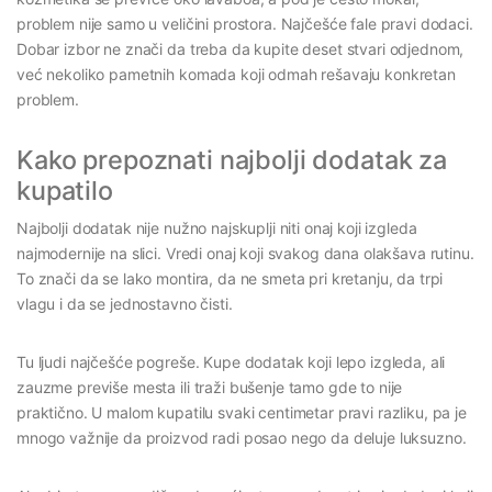
problem nije samo u veličini prostora. Najčešće fale pravi dodaci.
Dobar izbor ne znači da treba da kupite deset stvari odjednom,
već nekoliko pametnih komada koji odmah rešavaju konkretan
problem.
Kako prepoznati najbolji dodatak za
kupatilo
Najbolji dodatak nije nužno najskuplji niti onaj koji izgleda
najmodernije na slici. Vredi onaj koji svakog dana olakšava rutinu.
To znači da se lako montira, da ne smeta pri kretanju, da trpi
vlagu i da se jednostavno čisti.
Tu ljudi najčešće pogreše. Kupe dodatak koji lepo izgleda, ali
zauzme previše mesta ili traži bušenje tamo gde to nije
praktično. U malom kupatilu svaki centimetar pravi razliku, pa je
mnogo važnije da proizvod radi posao nego da deluje luksuzno.