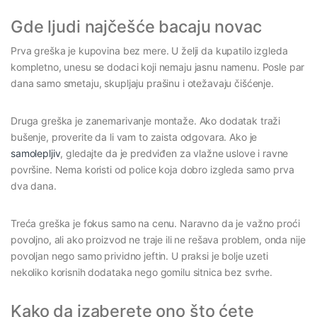
Gde ljudi najčešće bacaju novac
Prva greška je kupovina bez mere. U želji da kupatilo izgleda
kompletno, unesu se dodaci koji nemaju jasnu namenu. Posle par
dana samo smetaju, skupljaju prašinu i otežavaju čišćenje.
Druga greška je zanemarivanje montaže. Ako dodatak traži
bušenje, proverite da li vam to zaista odgovara. Ako je
samolepljiv
, gledajte da je predviđen za vlažne uslove i ravne
površine. Nema koristi od police koja dobro izgleda samo prva
dva dana.
Treća greška je fokus samo na cenu. Naravno da je važno proći
povoljno, ali ako proizvod ne traje ili ne rešava problem, onda nije
povoljan nego samo prividno jeftin. U praksi je bolje uzeti
nekoliko korisnih dodataka nego gomilu sitnica bez svrhe.
Kako da izaberete ono što ćete