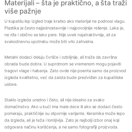
Materijali – šta je praktično, a šta traži
više pažnje
U kupatilu lep izgled traje kratko ako materijal ne podnosi vlagu.
Plastika je često najjednostavnije i najpovoljnije rešenje. Laka je,
ne rđa i obično se lako pere. Nije uvek najatraktivnija, ali za
svakodnevnu upotrebu može biti vrlo zahvalna.
Metalni dodaci deluju čvršće i ozbiljnije, ali traže da završna
obrada bude dobra. U suprotnom se vremenom mogu pojaviti
tragovi vlage i habanja. Zato ovde nije poenta samo da proizvod
izgleda kvalitetno, već da zaista bude predviđen za kupatilske
uslove.
Staklo izgleda uredno i čisto, ali nije idealno za svako
domaćinstvo. Ako u kući ima male dece ili ako se dodaci često
pomeraju, praktičnije su otpornije varijante. Keramika može lepo
da izgleda, ali je teža i lomljivija. Zato je najbolji izbor onaj koji
odgovara načinu korišćenja, a ne samo fotografiji proizvoda.