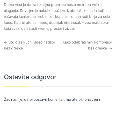
Dobra vest je da za ozbiljnu promenu često ne treba veliko
ulaganje. Dovoljno je nekoliko pažljivo izabranih komada koji
rešavaju konkretne probleme i kupatilo odmah radi bolje za celu
kuću. Kad birate pametno, dodatak nije trošak – već mala stvar
koja svaki dan štedi vreme, prostor i živce.
Kretanje članka
←
Vodič za kućni video nadzor
Kako odabrati mini kompresor
bez greške
bez greške
→
Ostavite odgovor
Žao nam je, da bi postavili komentar, morate
biti prijavljeni
.