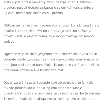
Malo kupatilo traži pametniji izbor, ne više stvari. U takvom
prostoru najbolji dodaci za kupatilo su oni koji koriste zidove,
uglove i mesta koja inače ostaju prazna.
Odličan primer su viseći organizatori i nosači koji idu iznad vrata,
mašine ili vodokotlića. Oni ne zatrpavaju pod i ne sužavaju
prolaz. Kada je prostor tesan, to je mnogo važnije od samog
izgleda.
Ogledalo sa policom je još jedno praktično rešenje dva u jedan.
Dobijate mesto za osnovne sitnice koje koristite svaki dan, a ne
dodajete novi komad nameštaja. To posebno znači u kupatilima
gde nema ormarića ili je lavabo vrlo mali.
Dozeri za tečni sapun i posude koje objedinjuju više funkcija
takođe pomažu da kupatilo izgleda sređenije. Manje
pojedinačnih bočica znači manje vizuelnog haosa i lakše brisanje.
To možda zvuči sitno, ali upravo te sitnice prave osećaj reda.