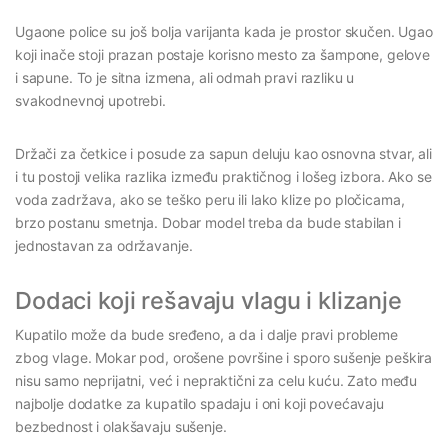
Ugaone police su još bolja varijanta kada je prostor skučen. Ugao
koji inače stoji prazan postaje korisno mesto za šampone, gelove
i sapune. To je sitna izmena, ali odmah pravi razliku u
svakodnevnoj upotrebi.
Držači za četkice i posude za sapun deluju kao osnovna stvar, ali
i tu postoji velika razlika između praktičnog i lošeg izbora. Ako se
voda zadržava, ako se teško peru ili lako klize po pločicama,
brzo postanu smetnja. Dobar model treba da bude stabilan i
jednostavan za održavanje.
Dodaci koji rešavaju vlagu i klizanje
Kupatilo može da bude sređeno, a da i dalje pravi probleme
zbog vlage. Mokar pod, orošene površine i sporo sušenje peškira
nisu samo neprijatni, već i nepraktični za celu kuću. Zato među
najbolje dodatke za kupatilo spadaju i oni koji povećavaju
bezbednost i olakšavaju sušenje.