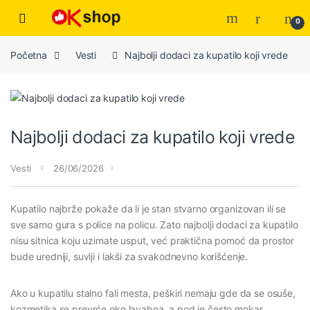
0
Početna
Vesti
Najbolji dodaci za kupatilo koji vrede
Najbolji dodaci za kupatilo koji vrede
Vesti
26/06/2026
Kupatilo najbrže pokaže da li je stan stvarno organizovan ili se
sve samo gura s police na policu. Zato najbolji dodaci za kupatilo
nisu sitnica koju uzimate usput, već praktična pomoć da prostor
bude uredniji, suvlji i lakši za svakodnevno korišćenje.
Ako u kupatilu stalno fali mesta, peškiri nemaju gde da se osuše,
kozmetika se prevrće oko lavaboa, a pod je često mokar,