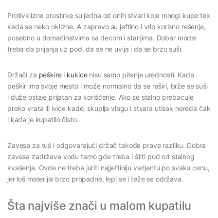
Protivklizne prostirke su jedna od onih stvari koje mnogi kupe tek
kada se neko oklizne. A zapravo su jeftino i vrlo korisno rešenje,
posebno u domaćinstvima sa decom i starijima. Dobar model
treba da prijanja uz pod, da se ne uvija i da se brzo suši.
Držači za
peškire i kukice
nisu samo pitanje urednosti. Kada
peškir ima svoje mesto i može normalno da se raširi, brže se suši
i duže ostaje prijatan za korišćenje. Ako se stalno prebacuje
preko vrata ili ivice kade, skuplja vlagu i stvara utisak nereda čak
i kada je kupatilo čisto.
Zavesa za tuš i odgovarajući držač takođe prave razliku. Dobra
zavesa zadržava vodu tamo gde treba i štiti pod od stalnog
kvašenja. Ovde ne treba juriti najjeftiniju varijantu po svaku cenu,
jer loš materijal brzo propadne, lepi se i teže se održava.
Šta najviše znači u malom kupatilu