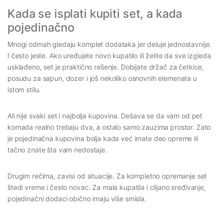
Kada se isplati kupiti set, a kada
pojedinačno
Mnogi odmah gledaju komplet dodataka jer deluje jednostavnije.
I često jeste. Ako uređujete novo kupatilo ili želite da sve izgleda
usklađeno, set je praktično rešenje. Dobijate držač za četkice,
posudu za sapun, dozer i još nekoliko osnovnih elemenata u
istom stilu.
Ali nije svaki set i najbolja kupovina. Dešava se da vam od pet
komada realno trebaju dva, a ostalo samo zauzima prostor. Zato
je pojedinačna kupovina bolja kada već imate deo opreme ili
tačno znate šta vam nedostaje.
Drugim rečima, zavisi od situacije. Za kompletno opremanje set
štedi vreme i često novac. Za mala kupatila i ciljano sređivanje,
pojedinačni dodaci obično imaju više smisla.