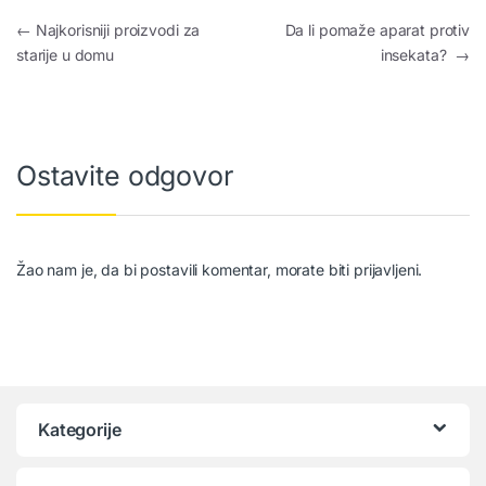
Kretanje članka
←
Najkorisniji proizvodi za
Da li pomaže aparat protiv
starije u domu
insekata?
→
Ostavite odgovor
Žao nam je, da bi postavili komentar, morate
biti prijavljeni
.
Kategorije