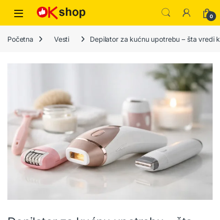
0
Početna
Vesti
Depilator za kućnu upotrebu – šta vredi k