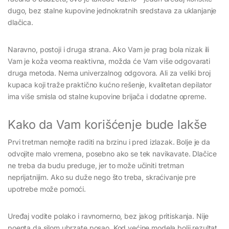
dugo, bez stalne kupovine jednokratnih sredstava za uklanjanje
dlačica.
Naravno, postoji i druga strana. Ako Vam je prag bola nizak ili
Vam je koža veoma reaktivna, možda će Vam više odgovarati
druga metoda. Nema univerzalnog odgovora. Ali za veliki broj
kupaca koji traže praktično kućno rešenje, kvalitetan depilator
ima više smisla od stalne kupovine brijača i dodatne opreme.
Kako da Vam korišćenje bude lakše
Prvi tretman nemojte raditi na brzinu i pred izlazak. Bolje je da
odvojite malo vremena, posebno ako se tek navikavate. Dlačice
ne treba da budu preduge, jer to može učiniti tretman
neprijatnijim. Ako su duže nego što treba, skraćivanje pre
upotrebe može pomoći.
Uređaj vodite polako i ravnomerno, bez jakog pritiskanja. Nije
poenta da silom ubrzate posao. Kod većine modela bolji rezultat