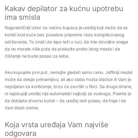
Kakav depilator za kućnu upotrebu
ima smisla
Najpraktičniji izbor za većinu kupaca je uređaj koji može da se
koristi kod kuće bez posebne pripreme i bez komplikovanog
održavanja. To znači da lepo leži u ruci, da ima dovoljno snage
da ne morate više puta da prelazite preko istog mesta i da
čišćenje ne bude posao za sebe.
Ako kupujete prvi put, nemojte gledati samo cenu. Jeftiniji model
može da deluje primamljivo, ali ako slabo hvata dlačice ili Vam je
neprijatan za korišćenje, brzo će završiti u fioci. Sa druge strane,
ni najskuplji uređaj nije automatski najbolji za svakoga. Poenta je
da dobijete stvarnu korist – da uređaj radi posao, da traje i da
Vam štedi vreme.
Koja vrsta uređaja Vam najviše
odgovara