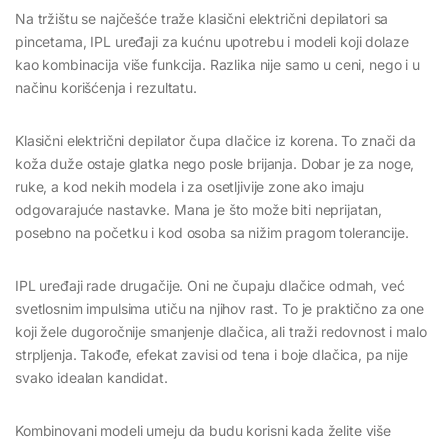
Na tržištu se najčešće traže klasični električni depilatori sa
pincetama, IPL uređaji za kućnu upotrebu i modeli koji dolaze
kao kombinacija više funkcija. Razlika nije samo u ceni, nego i u
načinu korišćenja i rezultatu.
Klasični električni depilator čupa dlačice iz korena. To znači da
koža duže ostaje glatka nego posle brijanja. Dobar je za noge,
ruke, a kod nekih modela i za osetljivije zone ako imaju
odgovarajuće nastavke. Mana je što može biti neprijatan,
posebno na početku i kod osoba sa nižim pragom tolerancije.
IPL uređaji rade drugačije. Oni ne čupaju dlačice odmah, već
svetlosnim impulsima utiču na njihov rast. To je praktično za one
koji žele dugoročnije smanjenje dlačica, ali traži redovnost i malo
strpljenja. Takođe, efekat zavisi od tena i boje dlačica, pa nije
svako idealan kandidat.
Kombinovani modeli umeju da budu korisni kada želite više