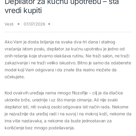
Depilator za kućnu upotrebu – šta
vredi kupiti
Vesti
07/07/2026
Ako Vam je dosta brijanja na svaka dva-tri dana i stalnog
vraćanja istom poslu, depilator za kućnu upotrebu je jedno od
onih rešenja koje stvarno olakšava rutinu. Ne traži salon, ne traži
zakazivanje i ne traži veliko iskustvo. Bitno je samo da odaberete
model koji Vam odgovara i da znate šta realno možete da
očekujete.
Kod ovakvih uređaja nema mnogo filozofije – cilj je da dlačice
uklonite brže, urednije i uz što manje cimanja. Ali nije svaki
depilator isti, niti svakoj osobi odgovara isti način rada. Nekome
je najvažnije da uređaj radi i na suvoj i na mokroj koži, nekome da
ima više nastavaka, a nekome da bude jednostavan za
korišćenje bez mnogo podešavanja.