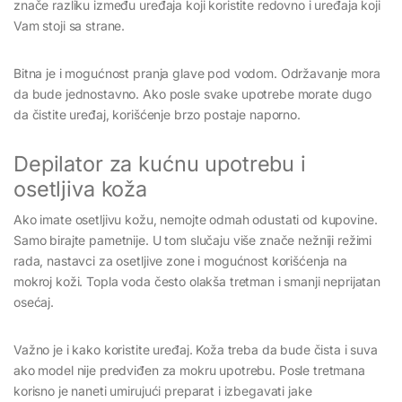
znače razliku između uređaja koji koristite redovno i uređaja koji
Vam stoji sa strane.
Bitna je i mogućnost pranja glave pod vodom. Održavanje mora
da bude jednostavno. Ako posle svake upotrebe morate dugo
da čistite uređaj, korišćenje brzo postaje naporno.
Depilator za kućnu upotrebu i
osetljiva koža
Ako imate osetljivu kožu, nemojte odmah odustati od kupovine.
Samo birajte pametnije. U tom slučaju više znače nežniji režimi
rada, nastavci za osetljive zone i mogućnost korišćenja na
mokroj koži. Topla voda često olakša tretman i smanji neprijatan
osećaj.
Važno je i kako koristite uređaj. Koža treba da bude čista i suva
ako model nije predviđen za mokru upotrebu. Posle tretmana
korisno je naneti umirujući preparat i izbegavati jake