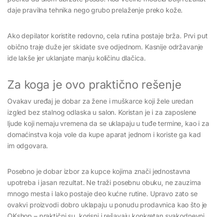
daje pravilna tehnika nego grubo prelaženje preko kože.
Ako depilator koristite redovno, cela rutina postaje brža. Prvi put
obično traje duže jer skidate sve odjednom. Kasnije održavanje
ide lakše jer uklanjate manju količinu dlačica.
Za koga je ovo praktično rešenje
Ovakav uređaj je dobar za žene i muškarce koji žele uredan
izgled bez stalnog odlaska u salon. Koristan je i za zaposlene
ljude koji nemaju vremena da se uklapaju u tuđe termine, kao i za
domaćinstva koja vole da kupe aparat jednom i koriste ga kad
im odgovara.
Posebno je dobar izbor za kupce kojima znači jednostavna
upotreba i jasan rezultat. Ne traži posebnu obuku, ne zauzima
mnogo mesta i lako postaje deo kućne rutine. Upravo zato se
ovakvi proizvodi dobro uklapaju u ponudu prodavnica kao što je
OKshop – praktični su, korisni i rešavaju konkretan svakodnevni