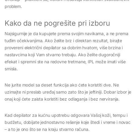
problem.
Kako da ne pogrešite pri izboru
Najsigurnije je da kupujete prema svojim navikama, a ne prema
tuđim očekivanjima. Ako želite brz i direktan rezultat, birajte
provereni električni depilator sa dobrim hvatom, više brzina i
nastavcima koji Vam stvarno trebaju. Ako želite dugoročniji
efekat i spremni ste na redovne tretmane, IPL može imati više
smisla.
Ne jurite model sa deset funkcija ako ćete koristiti dve. Ne
uzimajte ni preslab uređaj samo zato što je jeftiniji. Dobar izbor je
onaj koji ćete zaista koristiti bez odlaganja i bez nerviranja.
Kad depilator za kućnu upotrebu odgovara Vašoj koži, tempu i
budžetu, dobijate jednostavno rešenje koje štedi i vreme i novac
– a to je ono što se na kraju stvarno računa.