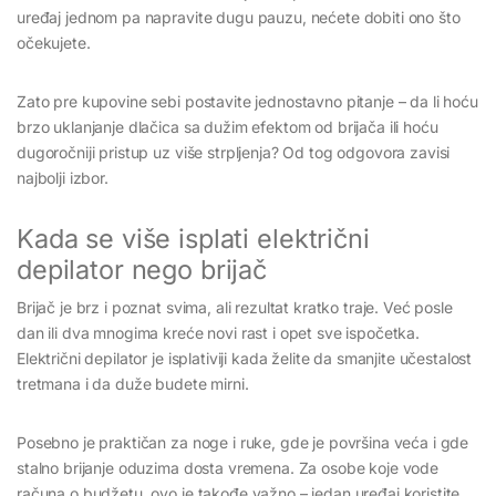
uređaj jednom pa napravite dugu pauzu, nećete dobiti ono što
očekujete.
Zato pre kupovine sebi postavite jednostavno pitanje – da li hoću
brzo uklanjanje dlačica sa dužim efektom od brijača ili hoću
dugoročniji pristup uz više strpljenja? Od tog odgovora zavisi
najbolji izbor.
Kada se više isplati električni
depilator nego brijač
Brijač je brz i poznat svima, ali rezultat kratko traje. Već posle
dan ili dva mnogima kreće novi rast i opet sve ispočetka.
Električni depilator je isplativiji kada želite da smanjite učestalost
tretmana i da duže budete mirni.
Posebno je praktičan za noge i ruke, gde je površina veća i gde
stalno brijanje oduzima dosta vremena. Za osobe koje vode
računa o budžetu, ovo je takođe važno – jedan uređaj koristite