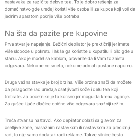
nastavaka za različite delove tela. To je dobro rešenje za
domaćinstvo gde uređaj koristi više osoba ili za kupca koji voli da
jednim aparatom pokrije više potreba.
Na šta da pazite pre kupovine
Prva stvar je napajanje. Bežični depilator je praktičniji jer imate
više slobode u pokretu i lakše ga koristite u kupatilu ili bilo gde u
stanu. Ako je model sa kablom, proverite da li Vam to zaista
odgovara. Nekome ne smeta, nekome odmah postane naporno.
Druga važna stavka je broj brzina. Više brzina znači da možete
da prilagodite rad uređaja osetljivosti kože i delu tela koji
tretirate. Za početnike je to korisno jer mogu da krenu laganije.
Za gušće i jače dlačice obično više odgovara snažniji režim.
Treća stvar su nastavci. Ako depilator dolazi sa glavom za
osetljive zone, masažnim nastavkom ili nastavkom za precizniji
rad, to nije samo dodatak radi reklame. Takve sitnice često