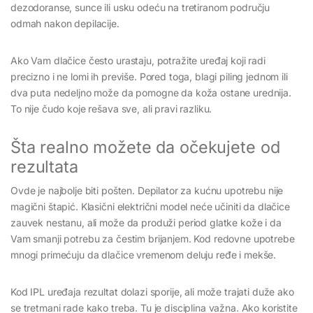
dezodoranse, sunce ili usku odeću na tretiranom području
odmah nakon depilacije.
Ako Vam dlačice često urastaju, potražite uređaj koji radi
precizno i ne lomi ih previše. Pored toga, blagi piling jednom ili
dva puta nedeljno može da pomogne da koža ostane urednija.
To nije čudo koje rešava sve, ali pravi razliku.
Šta realno možete da očekujete od
rezultata
Ovde je najbolje biti pošten. Depilator za kućnu upotrebu nije
magični štapić. Klasični električni model neće učiniti da dlačice
zauvek nestanu, ali može da produži period glatke kože i da
Vam smanji potrebu za čestim brijanjem. Kod redovne upotrebe
mnogi primećuju da dlačice vremenom deluju ređe i mekše.
Kod IPL uređaja rezultat dolazi sporije, ali može trajati duže ako
se tretmani rade kako treba. Tu je disciplina važna. Ako koristite