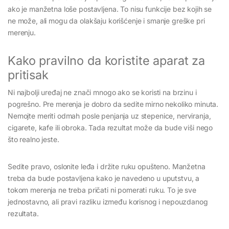
ako je manžetna loše postavljena. To nisu funkcije bez kojih se
ne može, ali mogu da olakšaju korišćenje i smanje greške pri
merenju.
Kako pravilno da koristite aparat za
pritisak
Ni najbolji uređaj ne znači mnogo ako se koristi na brzinu i
pogrešno. Pre merenja je dobro da sedite mirno nekoliko minuta.
Nemojte meriti odmah posle penjanja uz stepenice, nerviranja,
cigarete, kafe ili obroka. Tada rezultat može da bude viši nego
što realno jeste.
Sedite pravo, oslonite leđa i držite ruku opušteno. Manžetna
treba da bude postavljena kako je navedeno u uputstvu, a
tokom merenja ne treba pričati ni pomerati ruku. To je sve
jednostavno, ali pravi razliku između korisnog i nepouzdanog
rezultata.