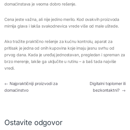
domaćinstava je veoma dobro rešenje.
Cena jeste važna, ali nije jedino merilo. Kod ovakvih proizvoda
mirnija glava i lakša svakodnevica vrede više od male uštede.
Ako tražite praktično rešenje za kućnu kontrolu, aparat za
pritisak je jedna od onih kupovina koje imaju jasnu svrhu od
prvog dana. Kada je uređaj jednostavan, pregledan i spreman za
brzo merenje, lakše ga uključite u rutinu – a baš tada najviše
vredi.
Kretanje članka
←
Najpraktičniji proizvodi za
Digitalni toplomer ili
domaćinstvo
bezkontaktni?
→
Ostavite odgovor