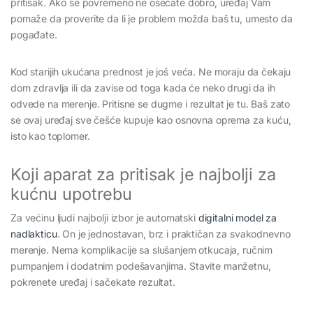
pritisak. Ako se povremeno ne osećate dobro, uređaj Vam
pomaže da proverite da li je problem možda baš tu, umesto da
pogađate.
Kod starijih ukućana prednost je još veća. Ne moraju da čekaju
dom zdravlja ili da zavise od toga kada će neko drugi da ih
odvede na merenje. Pritisne se dugme i rezultat je tu. Baš zato
se ovaj uređaj sve češće kupuje kao osnovna oprema za kuću,
isto kao toplomer.
Koji aparat za pritisak je najbolji za
kućnu upotrebu
Za većinu ljudi najbolji izbor je automatski
digitalni model za
nadlakticu
. On je jednostavan, brz i praktičan za svakodnevno
merenje. Nema komplikacije sa slušanjem otkucaja, ručnim
pumpanjem i dodatnim podešavanjima. Stavite manžetnu,
pokrenete uređaj i sačekate rezultat.