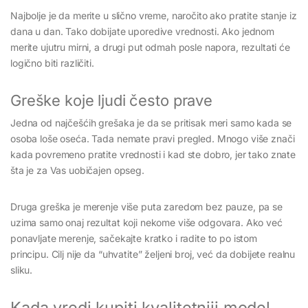
Najbolje je da merite u slično vreme, naročito ako pratite stanje iz
dana u dan. Tako dobijate uporedive vrednosti. Ako jednom
merite ujutru mirni, a drugi put odmah posle napora, rezultati će
logično biti različiti.
Greške koje ljudi često prave
Jedna od najčešćih grešaka je da se pritisak meri samo kada se
osoba loše oseća. Tada nemate pravi pregled. Mnogo više znači
kada povremeno pratite vrednosti i kad ste dobro, jer tako znate
šta je za Vas uobičajen opseg.
Druga greška je merenje više puta zaredom bez pauze, pa se
uzima samo onaj rezultat koji nekome više odgovara. Ako već
ponavljate merenje, sačekajte kratko i radite to po istom
principu. Cilj nije da “uhvatite” željeni broj, već da dobijete realnu
sliku.
Kada vredi kupiti kvalitetniji model