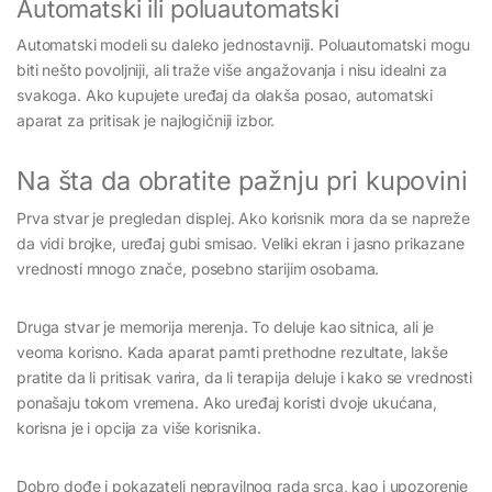
Automatski ili poluautomatski
Automatski modeli su daleko jednostavniji. Poluautomatski mogu
biti nešto povoljniji, ali traže više angažovanja i nisu idealni za
svakoga. Ako kupujete uređaj da olakša posao, automatski
aparat za pritisak je najlogičniji izbor.
Na šta da obratite pažnju pri kupovini
Prva stvar je pregledan displej. Ako korisnik mora da se napreže
da vidi brojke, uređaj gubi smisao. Veliki ekran i jasno prikazane
vrednosti mnogo znače, posebno starijim osobama.
Druga stvar je memorija merenja. To deluje kao sitnica, ali je
veoma korisno. Kada aparat pamti prethodne rezultate, lakše
pratite da li pritisak varira, da li terapija deluje i kako se vrednosti
ponašaju tokom vremena. Ako uređaj koristi dvoje ukućana,
korisna je i opcija za više korisnika.
Dobro dođe i pokazatelj nepravilnog rada srca, kao i upozorenje