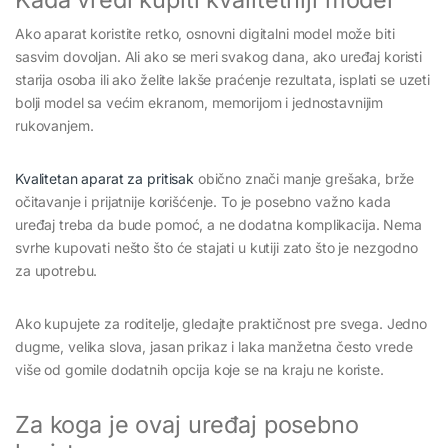
Ako aparat koristite retko, osnovni digitalni model može biti
sasvim dovoljan. Ali ako se meri svakog dana, ako uređaj koristi
starija osoba ili ako želite lakše praćenje rezultata, isplati se uzeti
bolji model sa većim ekranom, memorijom i jednostavnijim
rukovanjem.
Kvalitetan aparat za pritisak
obično znači manje grešaka, brže
očitavanje i prijatnije korišćenje. To je posebno važno kada
uređaj treba da bude pomoć, a ne dodatna komplikacija. Nema
svrhe kupovati nešto što će stajati u kutiji zato što je nezgodno
za upotrebu.
Ako kupujete za roditelje, gledajte praktičnost pre svega. Jedno
dugme, velika slova, jasan prikaz i laka manžetna često vrede
više od gomile dodatnih opcija koje se na kraju ne koriste.
Za koga je ovaj uređaj posebno