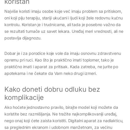
koristan
Najviše koristi imaju osobe koje već imaju problem sa pritiskom,
oni koji piju terapiju, stariji ukućani i ljudi koji žele redovnu kućnu
kontrolu. Koristan je i trudnicama, ali tada je posebno važno da
se rezultati tumače uz savet lekara. Uređaj meri vrednosti, ali ne
postavlja dijagnozu.
Dobar je i za porodice koje vole da imaju osnovnu zdravstvenu
opremu pri ruci. Kao što je praktično imati toplomer, tako je
praktično imati i aparat za pritisak. Kada zatreba, ne jurite po
apotekama i ne čekate da Vam neko drugi izmeri.
Kako doneti dobru odluku bez
komplikacije
Ako hoćete jednostavno pravilo, birajte model koji možete da
koristite bez razmišljanja. Ne tražite najkomplikovaniji uređaj,
nego onaj koji ćete zaista koristiti. Digitalni aparat za nadlakticu,
sa preglednim ekranom i udobnom manžetnom, za većinu