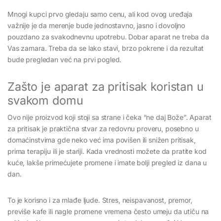
Mnogi kupci prvo gledaju samo cenu, ali kod ovog uređaja
važnije je da merenje bude jednostavno, jasno i dovoljno
pouzdano za svakodnevnu upotrebu. Dobar aparat ne treba da
Vas zamara. Treba da se lako stavi, brzo pokrene i da rezultat
bude pregledan već na prvi pogled.
Zašto je aparat za pritisak koristan u
svakom domu
Ovo nije proizvod koji stoji sa strane i čeka “ne daj Bože”. Aparat
za pritisak je praktična stvar za redovnu proveru, posebno u
domaćinstvima gde neko već ima povišen ili snižen pritisak,
prima terapiju ili je stariji. Kada vrednosti možete da pratite kod
kuće, lakše primećujete promene i imate bolji pregled iz dana u
dan.
To je korisno i za mlađe ljude. Stres, neispavanost, premor,
previše kafe ili nagle promene vremena često umeju da utiču na