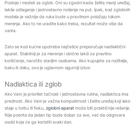
Postoje i modeli za zglob. Oni su zgodni kada želite manji uređaj,
lakše odlaganje i jednostavno nošenje na put. Ipak, kod zglobnih
modela je važnije da ruka bude u pravilnom položaju tokom
merenja. Ako to ne uradite kako treba, rezultat može više da
varira.
Zato se kod kućne upotrebe najčešće preporučuje nadlaktični
aparat. Stabilniji je za merenje i obično lakši za pravilno
korišćenje, naročito starijim osobama. Ako kupujete za roditelje,
baku ili deku, ovo je uglavnom sigurniji izbor.
Nadlaktica ili zglob
Ako Vam je prioritet tačnost i jednostavna rutina, nadlaktica ima
prednost. Ako Vam je važna kompaktnost i želite uređaj koji lako
staje u torbu ili fioku,
zglobni aparat
može biti praktičnije rešenje.
Nije poenta da jedan tip bude dobar za sve, već da odgovara
osobi koja će ga koristiti svaki dan.