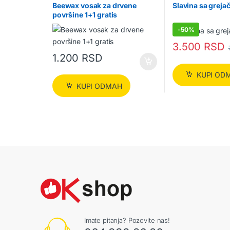
Beewax vosak za drvene
Slavina sa greja
površine 1+1 gratis
-
50%
3.500
RSD
1.200
RSD
KUPI OD
KUPI ODMAH
Imate pitanja? Pozovite nas!