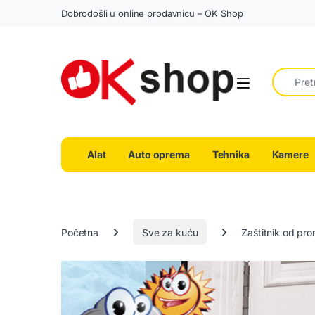
Dobrodošli u online prodavnicu – OK Shop
Search fo
Alat
Auto oprema
Tehnika
Kamere
Početna
Sve za kuću
Zaštitnik od pr