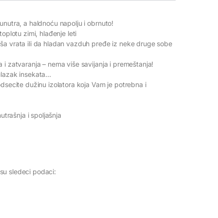
unutra, a haldnoću napolju i obrnuto!
oplotu zimi, hlađenje leti
ša vrata ili da hladan vazduh pređe iz neke druge sobe
 i zatvaranja – nema više savijanja i premeštanja!
ulazak insekata…
odsecite dužinu izolatora koja Vam je potrebna i
utrašnja i spoljašnja
su sledeci podaci: