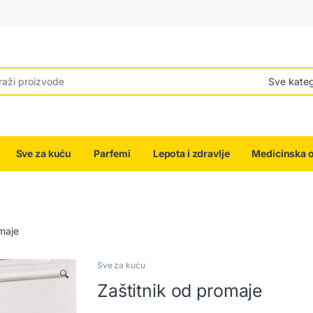
r:
Sve za kuću
Parfemi
Lepota i zdravlje
Medicinska 
omaje
Sve za kuću
🔍
Zaštitnik od promaje