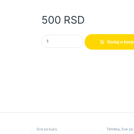
500
RSD
Zaštitnik od promaje quantity
Dodaj u kor
Sve za kuću
Tehnika
,
Sve za