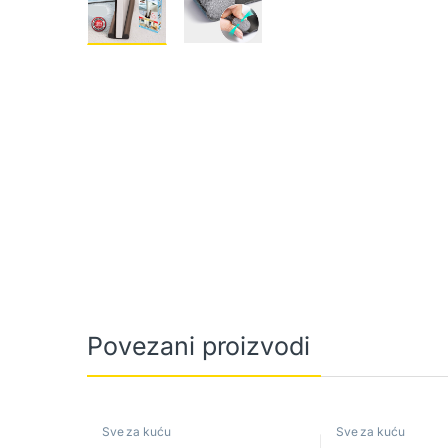
Povezani proizvodi
Sve za kuću
Sve za kuću