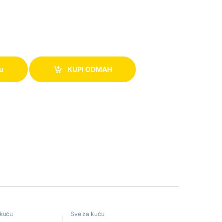
pu
KUPI ODMAH
 kuću
Sve za kuću