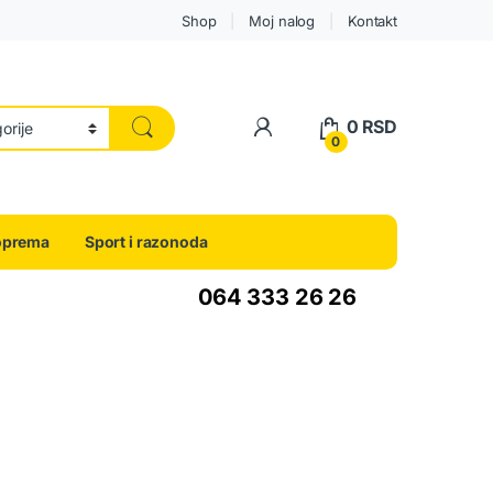
Shop
Moj nalog
Kontakt
0
RSD
0
oprema
Sport i razonoda
064 333 26 26