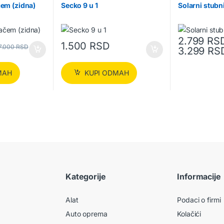
čem (zidna)
Secko 9 u 1
Solarni stubni
2.799
RS
1.500
RSD
7.000
RSD
3.299
RS
Ovaj proizvod 
MAH
KUPI ODMAH
Kategorije
Informacije
Alat
Podaci o firmi
Auto oprema
Kolačići