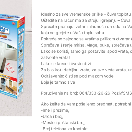
Idealno za sve vremenske prilike – čuva toplotu 
Uštedite na računima za struju i grejanju – Čuva t
Sprečite promaju, vetar i hladnoću da uđu na Va
koju ne grejete u Vašu toplu sobu
Pokreće se zajedno sa vratima prilikom otvaranja
Sprečava širenje mirisa, vlage, buke, sprečava 
Lako se koristi, samo ga postavite ispod vrata, 
zatvorite vrata!
Lako se kreće i čvrsto drži
Za bilo koju debljinu vrata, za sve vrste vrata, un
Održavanje: čisti se pod mlazom vode
Boja je tamno siva
Porucivanje na broj: 064/333-26-26 Poziv/SMS
Ako želite da vam pošaljemo predmet, potrebni 
-Ime i prezime,
-Ulica i broj,
-Mesto i poštanski broj,
-Broj telefona za kontakt