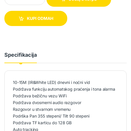
KUPI ODMAH
Specifikacija
10-15M (IR&White LED) dnevni i noćni vid
Podržava funkciju automatskog praćenja i tona alarma
Podržava bežičnu vezu WiFi
Podržava dvosmerni audio razgovor
Razgovor u stvarnom vremenu
Podrška Pan 355 stepeni/ Tilt 90 stepeni
Podržava TF karticu do 128 GB
Auto tracking