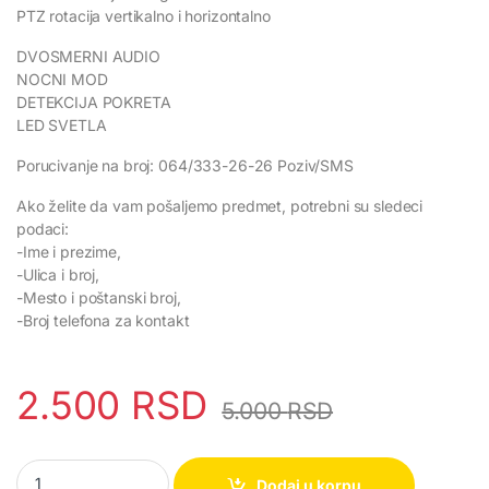
PTZ rotacija vertikalno i horizontalno
DVOSMERNI AUDIO
NOCNI MOD
DETEKCIJA POKRETA
LED SVETLA
Porucivanje na broj: 064/333-26-26 Poziv/SMS
Ako želite da vam pošaljemo predmet, potrebni su sledeci
podaci:
-Ime i prezime,
-Ulica i broj,
-Mesto i poštanski broj,
-Broj telefona za kontakt
2.500
RSD
5.000
RSD
WIFI IP kamera sijalica okretna quantity
Dodaj u korpu