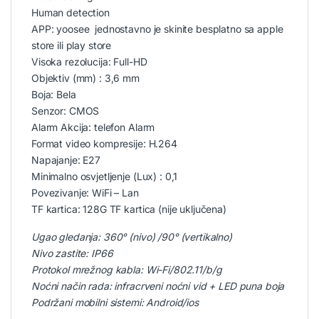
Human detection
APP: yoosee jednostavno je skinite besplatno sa apple
store ili play store
Visoka rezolucija: Full-HD
Objektiv (mm) : 3,6 mm
Boja: Bela
Senzor: CMOS
Alarm Akcija: telefon Alarm
Format video kompresije: H.264
Napajanje: E27
Minimalno osvjetljenje (Lux) : 0,1
Povezivanje: WiFi – Lan
TF kartica: 128G TF kartica (nije uključena)
Ugao gledanja: 360° (nivo) /90° (vertikalno)
Nivo zastite: IP66
Protokol mrežnog kabla: Wi-Fi/802.11/b/g
Noćni način rada: infracrveni noćni vid + LED puna boja
Podržani mobilni sistemi: Android/ios