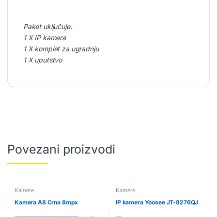
Paket uključuje:
1 X IP kamera
1 X komplet za ugradnju
1 X uputstvo
Povezani proizvodi
Kamere
Kamere
Kamera A8 Crna 8mpx
IP kamera Yoosee JT-8276QJ