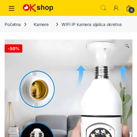
0
Početna
Kamere
WIFI IP kamera sijalica okretna
🔍
-
50%