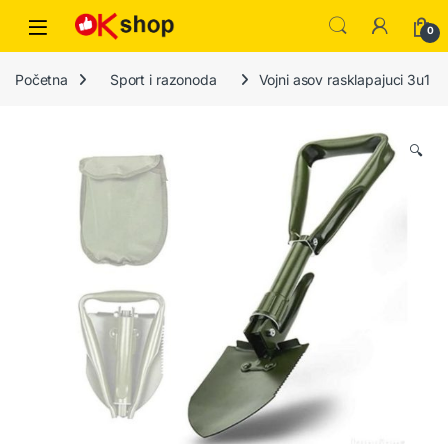
0
Početna
Sport i razonoda
Vojni asov rasklapajuci 3u1
🔍