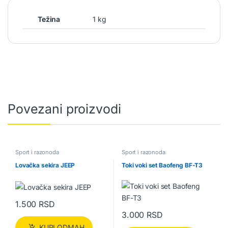
Težina
1 kg
Povezani proizvodi
Sport i razonoda
Sport i razonoda
Lovačka sekira JEEP
Toki voki set Baofeng BF-T3
1.500
RSD
3.000
RSD
KUPI ODMAH