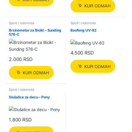
KUPI ODMAH
Sport i razonoda
Sport i razonoda
Brzinometar za Bicikl – Sunding
Baofeng UV-82
576-C
4.500
RSD
2.000
RSD
KUPI ODMAH
KUPI ODMAH
Sport i razonoda
Slušalice za decu – Pony
1.800
RSD