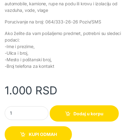
automobile, kamione, rupe na podu ili krovu i izolaciju od
vazduha, vode, vlage
Porucivanje na broj: 064/333-26-26 Poziv/SMS
Ako želite da vam pošaljemo predmet, potrebni su sledeci
podaci:
-Ime i prezime,
-Ulica i broj,
-Mesto i poštanski broj,
-Broj telefona za kontakt
1.000
RSD
Vodootporna izolir traka za sve namene quantity
Dodaj u korpu
KUPI ODMAH