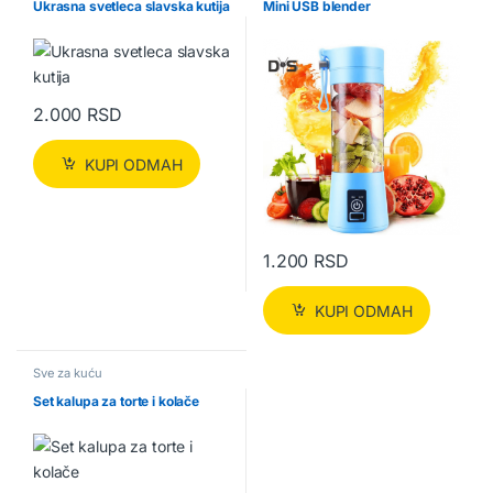
Ukrasna svetleca slavska kutija
Mini USB blender
2.000
RSD
KUPI ODMAH
1.200
RSD
KUPI ODMAH
Sve za kuću
Set kalupa za torte i kolače