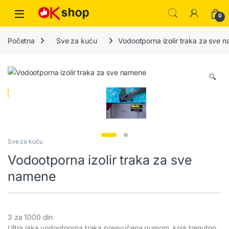
0
Početna
Sve za kuću
Vodootporna izolir traka za sve 
🔍
Sve za kuću
Vodootporna izolir traka za sve
namene
3 za 1000 din
Ultra jaka vodootporna traka presvučena gumom, koja trenutno