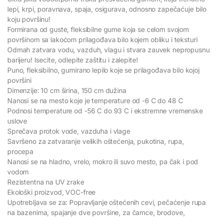
lepi, krpi, poravnava, spaja, osigurava, odnosno zapečaćuje bilo
koju površinu!
Formirana od guste, fleksibilne gume koja se celom svojom
površinom sa lakoćom prilagođava bilo kojem obliku i teksturi
Odmah zatvara vodu, vazduh, vlagu i stvara zauvek nepropusnu
barijeru! Isecite, odlepite zaštitu i zalepite!
Puno, fleksibilno, gumirano lepilo koje se prilagođava bilo kojoj
površini
Dimenzije: 10 cm širina, 150 cm dužina
Nanosi se na mesto koje je temperature od -6 C do 48 C
Podnosi temperature od -56 C do 93 C i ekstremne vremenske
uslove
Sprečava protok vode, vazduha i vlage
Savršeno za zatvaranje velikih oštećenja, pukotina, rupa,
procepa
Nanosi se na hladno, vrelo, mokro ili suvo mesto, pa čak i pod
vodom
Rezistentna na UV zrake
Ekološki proizvod, VOC-free
Upotrebljava se za: Popravljanje oštećenih cevi, pečaćenje rupa
na bazenima, spajanje dve površine, za čamce, brodove,