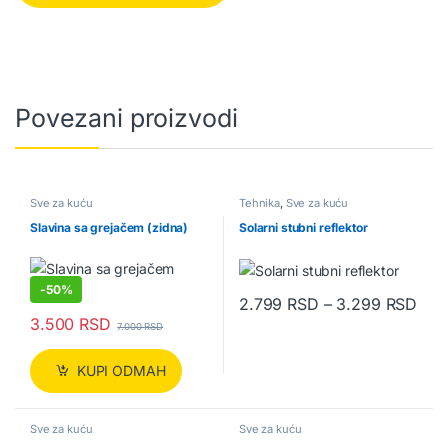
Povezani proizvodi
Sve za kuću
Tehnika
,
Sve za kuću
Slavina sa grejačem (zidna)
Solarni stubni reflektor
-
50%
Ras
2.799
RSD
–
3.299
RSD
Ovaj proizvod ima više varijanti.
3.500
RSD
7.000
RSD
KUPI ODMAH
Sve za kuću
Sve za kuću