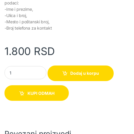
podaci:
-Ime i prezime,
-Ulica i broj,
-Mesto i poštanski broj,
-Broj telefona za kontakt
1.800
RSD
Testera dodatak za brusilicu 12″ quantity
Dodaj u korpu
KUPI ODMAH
Povezani proizvodi