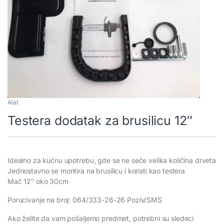
Alat
Testera dodatak za brusilicu 12″
Idealno za kućnu upotrebu, gde se ne seče velika količina drveta
Jednostavno se montira na brusilicu i koristi kao testera
Mač 12″ oko 30cm
Porucivanje na broj: 064/333-26-26 Poziv/SMS
Ako želite da vam pošaljemo predmet, potrebni su sledeci