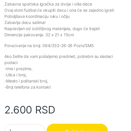
Zabavna sportska igračka za dvoje i više dece
Ovaj stoni fudbal će okupiti decu i ona će se zajedno igrati
Poboljšava koordinaciju ruku i očiju
Zabavlja decu satima!
Napravljen od izdržljivog materijala, dugo će trajati
Dimenzije pakovanja: 32 x 21 x 15cm
Porucivanje na broj: 064/333-26-26 Poziv/SMS
Ako želite da vam pošaljemo predmet, potrebni su sledeci
podaci:
-Ime i prezime,
-Ulica i broj,
-Mesto i poštanski broj,
-Broj telefona za kontakt
2.600
RSD
Stoni fudbal za decu – društvena igra quantity