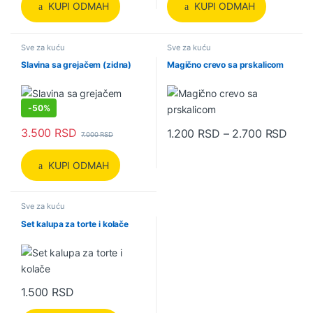
KUPI ODMAH
KUPI ODMAH
Sve za kuću
Sve za kuću
Slavina sa grejačem (zidna)
Magično crevo sa prskalicom
-
50%
3.500
RSD
Rasp
1.200
RSD
–
2.700
RSD
7.000
RSD
Ovaj proizvod ima više varijanti.
KUPI ODMAH
Sve za kuću
Set kalupa za torte i kolače
1.500
RSD