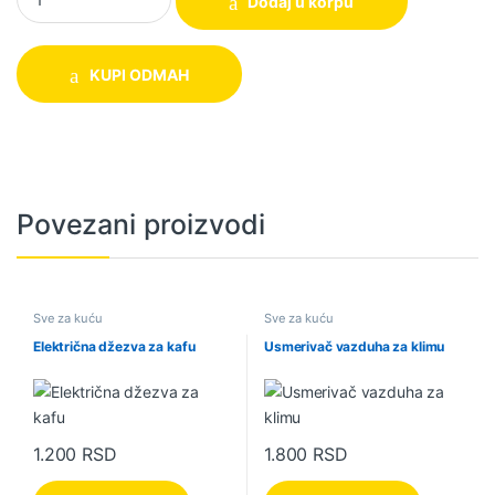
Dodaj u korpu
KUPI ODMAH
Povezani proizvodi
Sve za kuću
Sve za kuću
Električna džezva za kafu
Usmerivač vazduha za klimu
1.200
RSD
1.800
RSD