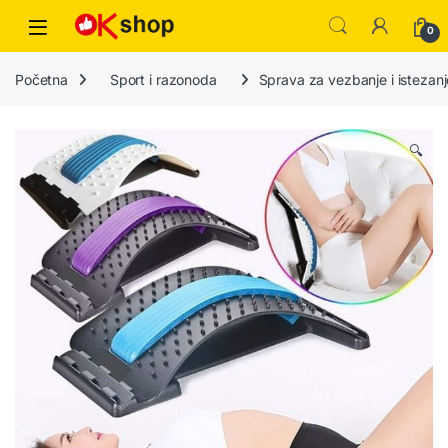
0
Početna
Sport i razonoda
Sprava za vezbanje i istezan
🔍