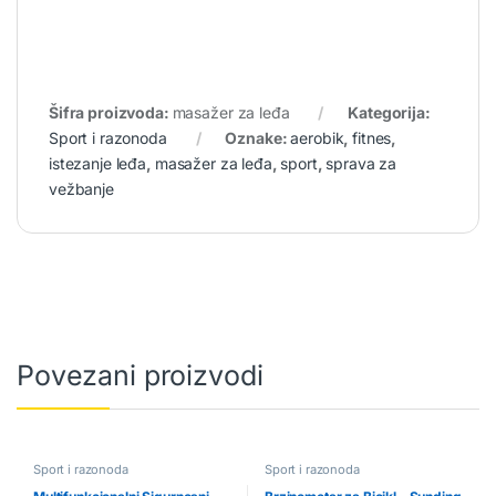
Šifra proizvoda:
masažer za leđa
Kategorija:
Sport i razonoda
Oznake:
aerobik
,
fitnes
,
istezanje leđa
,
masažer za leđa
,
sport
,
sprava za
vežbanje
Povezani proizvodi
Sport i razonoda
Sport i razonoda