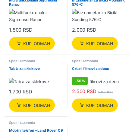
Multifunkcionalni Sigurnosni
Brzinometar za Bicikl – Sunding
Ranac
576-C
1.500
RSD
2.000
RSD
KUPI ODMAH
KUPI ODMAH
Sport i razonoda
Sport i razonoda
Tabla za sklekove
Crtani filmovi za decu
-
50%
2.500
RSD
1.700
RSD
5.000
RSD
KUPI ODMAH
KUPI ODMAH
Sport i razonoda
Mobilni telefon – Land Rover C9