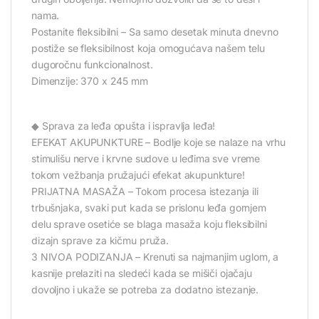
nama.
Postanite fleksibilni – Sa samo desetak minuta dnevno
postiže se fleksibilnost koja omogućava našem telu
dugoročnu funkcionalnost.
Dimenzije: 370 x 245 mm
◆ Sprava za leđa opušta i ispravlja leđa!
EFEKAT AKUPUNKTURE – Bodlje koje se nalaze na vrhu
stimulišu nerve i krvne sudove u leđima sve vreme
tokom vežbanja pružajući efekat akupunkture!
PRIJATNA MASAŽA – Tokom procesa istezanja ili
trbušnjaka, svaki put kada se prislonu leđa gornjem
delu sprave osetiće se blaga masaža koju fleksibilni
dizajn sprave za kičmu pruža.
3 NIVOA PODIZANJA – Krenuti sa najmanjim uglom, a
kasnije prelaziti na sledeći kada se mišiči ojačaju
dovoljno i ukaže se potreba za dodatno istezanje.