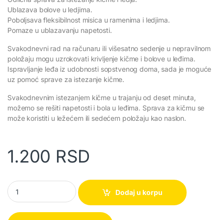
Ublazava bolove u ledjima.
Poboljsava fleksibilnost misica u ramenima i ledjima.
Pomaze u ublazavanju napetosti.
Svakodnevni rad na računaru ili višesatno sedenje u nepravilnom
položaju mogu uzrokovati krivljenje kičme i bolove u leđima.
Ispravljanje leđa iz udobnosti sopstvenog doma, sada je moguće
uz pomoć sprave za istezanje kičme.
Svakodnevnim istezanjem kičme u trajanju od deset minuta,
možemo se rešiti napetosti i bola u leđima. Sprava za kičmu se
može koristiti u ležećem ili sedećem položaju kao naslon.
1.200
RSD
Sprava za vezbanje i istezanje - masažer za leđa quantity
Dodaj u korpu