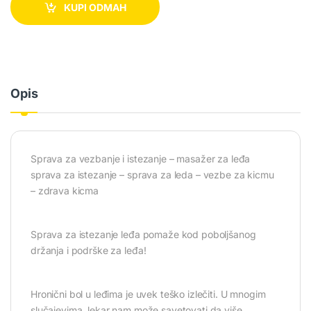
KUPI ODMAH
Opis
Sprava za vezbanje i istezanje – masažer za leđa
sprava za istezanje – sprava za leda – vezbe za kicmu
– zdrava kicma
Sprava za istezanje leđa pomaže kod poboljšanog
držanja i podrške za leđa!
Hronični bol u leđima je uvek teško izlečiti. U mnogim
slučajevima, lekar nam može savetovati da više