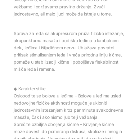
vežbamo i održavamo pravilno držanje. Zvuči
jednostavno, ali malo ljudi može da istraje u tome.
Sprava za leđa sa akupresurom pruža fizičko istezanje,
akupunkturnu masažu i podršku leđima u lumbalnom
delu, leđima i išijadičnom nervu. Ublažava povratni
pritisak stimulisanjem leđa i vraća prirodnu liniju kičme,
pomaže u stabilizaciji kičme i poboljšava fleksibilnost
mišića leđa i ramena.
◆ Karakteristike
Oslobodite se bolova u leđima – Bolove u leđima usled
nedovoljne fizičke aktivnosti moguće je ukloniti
jednostavnim istezanjem kroz par minuta svakodnevne
masaže, čak i ako nismo ljubitelji vežbanja.
Sprečite ozbiljna oboljenja kičme – Krivljenje kičme
može dovesti do pomeranja diskusa, skolioze i mnogih
drugih oboljenja. Nemojmo dozvoliti da se to desi i