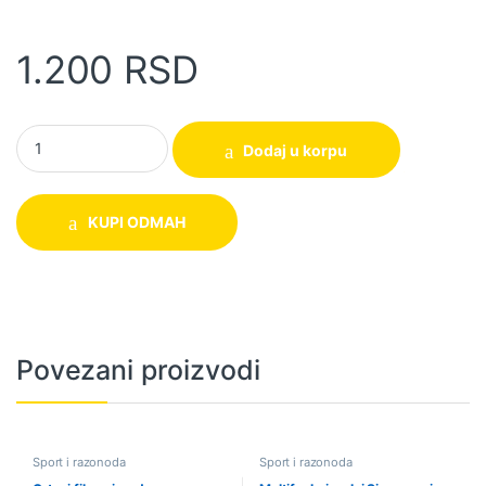
1.200
RSD
Sprava za istezanje kičme quantity
Dodaj u korpu
KUPI ODMAH
Povezani proizvodi
Sport i razonoda
Sport i razonoda