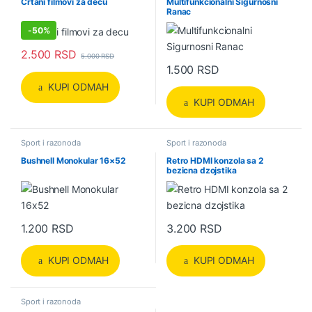
Crtani filmovi za decu
Multifunkcionalni Sigurnosni
Ranac
-
50%
2.500
RSD
5.000
RSD
1.500
RSD
KUPI ODMAH
KUPI ODMAH
Sport i razonoda
Sport i razonoda
Bushnell Monokular 16×52
Retro HDMI konzola sa 2
bezicna dzojstika
1.200
RSD
3.200
RSD
KUPI ODMAH
KUPI ODMAH
Sport i razonoda