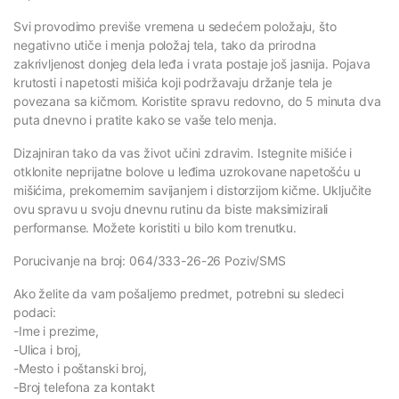
Svi provodimo previše vremena u sedećem položaju, što
negativno utiče i menja položaj tela, tako da prirodna
zakrivljenost donjeg dela leđa i vrata postaje još jasnija. Pojava
krutosti i napetosti mišića koji podržavaju držanje tela je
povezana sa kičmom. Koristite spravu redovno, do 5 minuta dva
puta dnevno i pratite kako se vaše telo menja.
Dizajniran tako da vas život učini zdravim. Istegnite mišiće i
otklonite neprijatne bolove u leđima uzrokovane napetošću u
mišićima, prekomernim savijanjem i distorzijom kičme. Uključite
ovu spravu u svoju dnevnu rutinu da biste maksimizirali
performanse. Možete koristiti u bilo kom trenutku.
Porucivanje na broj: 064/333-26-26 Poziv/SMS
Ako želite da vam pošaljemo predmet, potrebni su sledeci
podaci:
-Ime i prezime,
-Ulica i broj,
-Mesto i poštanski broj,
-Broj telefona za kontakt