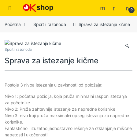
0
Početna
Sport i razonoda
Sprava za istezanje kičme
🔍
Sport i razonoda
Sprava za istezanje kičme
Postoje 3 nivoa istezanja u zavisnosti od položaja:
Nivo 1: početna pozicija, koja pruža minimalni raspon istezanja
za početnike
Nivo 2: Pruža zahtevnije istezanje za napredne korisnike
Nivo 3: nivo koji pruža maksimalni opseg istezanja za napredne
korisnike.
Fantastično i izuzetno jednostavno rešenje za otklanjanje mišićne
napetosti i ukočenosti.