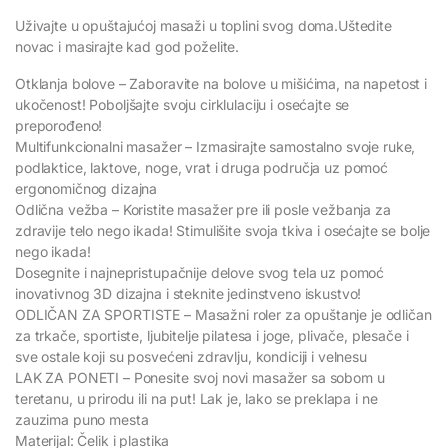
Uživajte u opuštajućoj masaži u toplini svog doma.Uštedite
novac i masirajte kad god poželite.
Otklanja bolove – Zaboravite na bolove u mišićima, na napetost i
ukočenost! Poboljšajte svoju cirklulaciju i osećajte se
preporođeno!
Multifunkcionalni masažer – Izmasirajte samostalno svoje ruke,
podlaktice, laktove, noge, vrat i druga područja uz pomoć
ergonomičnog dizajna
Odlična vežba – Koristite masažer pre ili posle vežbanja za
zdravije telo nego ikada! Stimulišite svoja tkiva i osećajte se bolje
nego ikada!
Dosegnite i najnepristupačnije delove svog tela uz pomoć
inovativnog 3D dizajna i steknite jedinstveno iskustvo!
ODLIČAN ZA SPORTISTE – Masažni roler za opuštanje je odličan
za trkače, sportiste, ljubitelje pilatesa i joge, plivače, plesače i
sve ostale koji su posvećeni zdravlju, kondiciji i velnesu
LAK ZA PONETI – Ponesite svoj novi masažer sa sobom u
teretanu, u prirodu ili na put! Lak je, lako se preklapa i ne
zauzima puno mesta
Materijal: Čelik i plastika