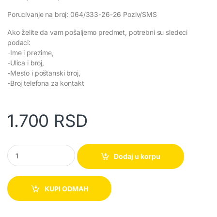
Porucivanje na broj: 064/333-26-26 Poziv/SMS
Ako želite da vam pošaljemo predmet, potrebni su sledeci
podaci:
-Ime i prezime,
-Ulica i broj,
-Mesto i poštanski broj,
-Broj telefona za kontakt
1.700
RSD
Sportski masažer quantity
Dodaj u korpu
KUPI ODMAH