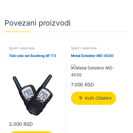
Povezani proizvodi
Sport i razonoda
Sport i razonoda
Toki voki set Baofeng BF-T3
Metal Detektor MD-4030
7.000
RSD
KUPI ODMAH
3.000
RSD