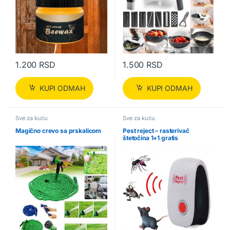
1.200
RSD
1.500
RSD
KUPI ODMAH
KUPI ODMAH
Sve za kuću
Sve za kuću
Magično crevo sa prskalicom
Pest reject – rasterivač
štetočina 1+1 gratis