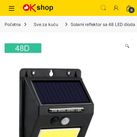
0
Početna
Sve za kuću
Solarni reflektor sa 48 LED dioda
🔍