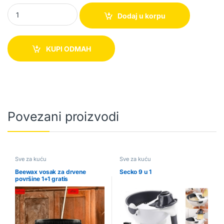
Solarni reflektor sa 48 LED dioda quantity
Dodaj u korpu
KUPI ODMAH
Povezani proizvodi
Sve za kuću
Sve za kuću
Beewax vosak za drvene
Secko 9 u 1
površine 1+1 gratis