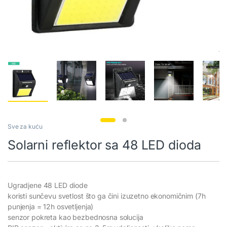
Sve za kuću
Solarni reflektor sa 48 LED dioda
Ugradjene 48 LED diode
koristi sunčevu svetlost što ga čini izuzetno ekonomičnim (7h
punjenja = 12h osvetljenja)
senzor pokreta kao bezbednosna solucija