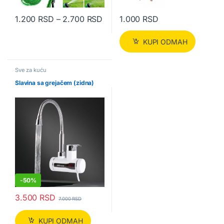
Raspon cena: od 1.200 RSD do 
1.200
RSD
–
2.700
RSD
1.000
RSD
Ovaj proizvod ima više varijanti. Opcije mogu biti izabrane na str
KUPI ODMAH
Sve za kuću
Slavina sa grejačem (zidna)
-
50%
3.500
RSD
7.000
RSD
KUPI ODMAH