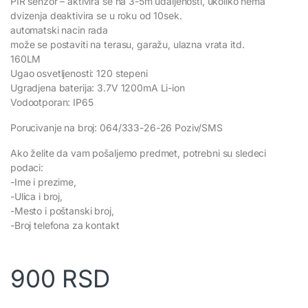
PIR senzor – aktivira se na 3-5m udaljenosti, ukoliko nema
dvizenja deaktivira se u roku od 10sek.
automatski nacin rada
može se postaviti na terasu, garažu, ulazna vrata itd.
160LM
Ugao osvetljenosti: 120 stepeni
Ugradjena baterija: 3.7V 1200mA Li-ion
Vodootporan: IP65
Porucivanje na broj: 064/333-26-26 Poziv/SMS
Ako želite da vam pošaljemo predmet, potrebni su sledeci
podaci:
-Ime i prezime,
-Ulica i broj,
-Mesto i poštanski broj,
-Broj telefona za kontakt
900
RSD