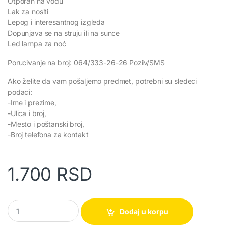
Otporan na vodu
Lak za nositi
Lepog i interesantnog izgleda
Dopunjava se na struju ili na sunce
Led lampa za noć
Porucivanje na broj: 064/333-26-26 Poziv/SMS
Ako želite da vam pošaljemo predmet, potrebni su sledeci
podaci:
-Ime i prezime,
-Ulica i broj,
-Mesto i poštanski broj,
-Broj telefona za kontakt
1.700
RSD
Solarni (i električni) Punjač za sve uređaje – puni vaš uređaj do 
Dodaj u korpu