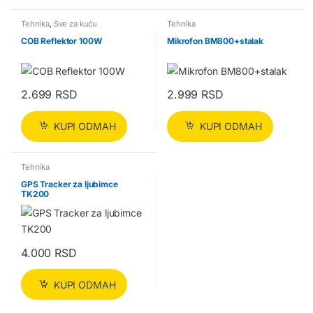
Tehnika
,
Sve za kuću
Tehnika
COB Reflektor 100W
Mikrofon BM800+stalak
2.699
RSD
2.999
RSD
KUPI ODMAH
KUPI ODMAH
Tehnika
GPS Tracker za ljubimce
TK200
4.000
RSD
KUPI ODMAH