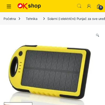
0
Početna
Tehnika
Solarni (i električni) Punjač za sve ur
🔍