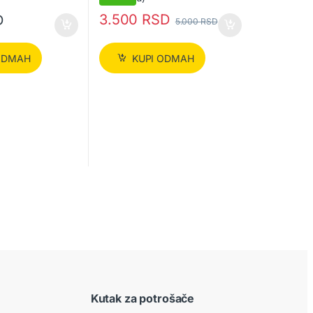
3.500
RSD
D
5.000
RSD
ODMAH
KUPI ODMAH
Kutak za potrošače