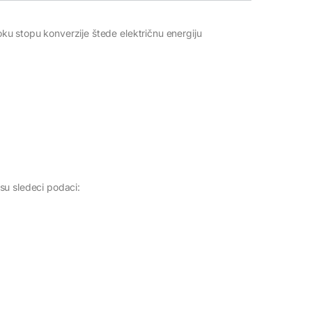
soku stopu konverzije štede električnu energiju
su sledeci podaci: