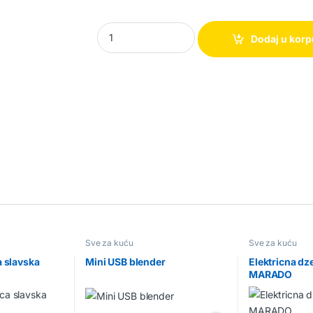
Solarna zidna lampa – 4kom. quantity
Dodaj u kor
Sve za kuću
Sve za kuću
a slavska
Mini USB blender
Elektricna dz
MARADO