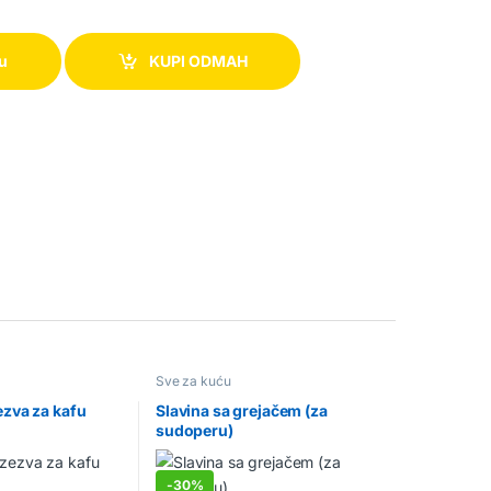
pu
KUPI ODMAH
Sve za kuću
ezva za kafu
Slavina sa grejačem (za
sudoperu)
-
30%