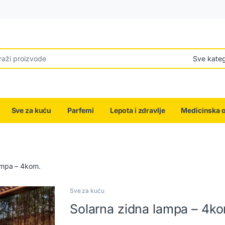
r:
Sve za kuću
Parfemi
Lepota i zdravlje
Medicinska 
ampa – 4kom.
Sve za kuću
🔍
Solarna zidna lampa – 4k