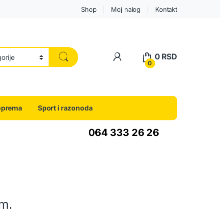
Shop
Moj nalog
Kontakt
0
RSD
0
oprema
Sport i razonoda
064 333 26 26
om.