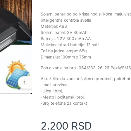
Solarni paneli od polikristalnog silikona imaju vi
Inteligentna kontrola svetla
Materijal: ABS
Solarni panel: 2V 80mAh
Baterija: 1.2V 300 mAh AA
Maksimalni rad baterije: 12 sati
Težina jedne lampe: 65g
Dimenzije: 100mm x 75mm
Porucivanje na broj: 064/333-26-26 Poziv/SMS
Ako želite da vam pošaljemo predmet, potrebni 
-Ime i prezime,
-Ulica i broj,
-Mesto i poštanski broj,
-Broj telefona za kontakt
2.200
RSD