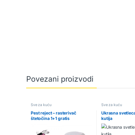
Povezani proizvodi
Sve za kuću
Sve za kuću
Pest reject – rasterivač
Ukrasna svetlec
štetočina 1+1 gratis
kutija