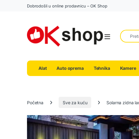
Dobrodošli u online prodavnicu – OK Shop
Search fo
Alat
Auto oprema
Tehnika
Kamere
Početna
Sve za kuću
Solarna zidna l