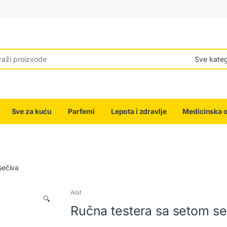
r:
Sve za kuću
Parfemi
Lepota i zdravlje
Medicinska 
sečiva
Alat
🔍
Ručna testera sa setom se