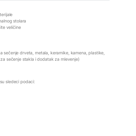
erijale
nalnog stolara
ite veličine
a sečenje drveta, metala, keramike, kamena, plastike,
 za sečenje stakla i dodatak za mlevenje)
su sledeci podaci: