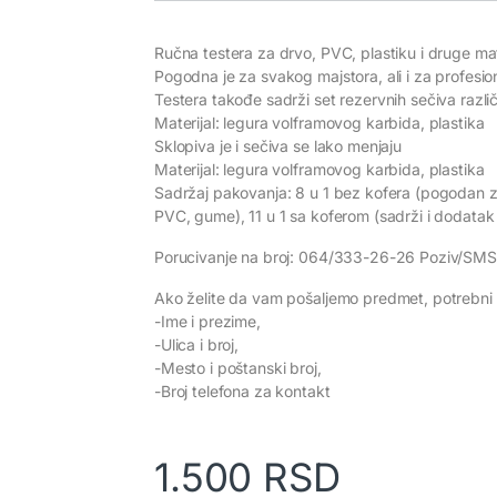
Ručna testera za drvo, PVC, plastiku i druge mat
Pogodna je za svakog majstora, ali i za profesio
Testera takođe sadrži set rezervnih sečiva različ
Materijal: legura volframovog karbida, plastika
Sklopiva je i sečiva se lako menjaju
Materijal: legura volframovog karbida, plastika
Sadržaj pakovanja: 8 u 1 bez kofera (pogodan z
PVC, gume), 11 u 1 sa koferom (sadrži i dodatak
Porucivanje na broj: 064/333-26-26 Poziv/SMS
Ako želite da vam pošaljemo predmet, potrebni 
-Ime i prezime,
-Ulica i broj,
-Mesto i poštanski broj,
-Broj telefona za kontakt
1.500
RSD