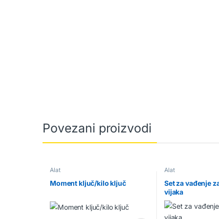
Povezani proizvodi
Alat
Alat
Moment ključ/kilo ključ
Set za vađenje z
vijaka