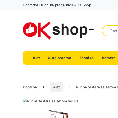
Dobrodošli u online prodavnicu – OK Shop
Search fo
Alat
Auto oprema
Tehnika
Kamere
Početna
Alat
Ručna testera sa setom 