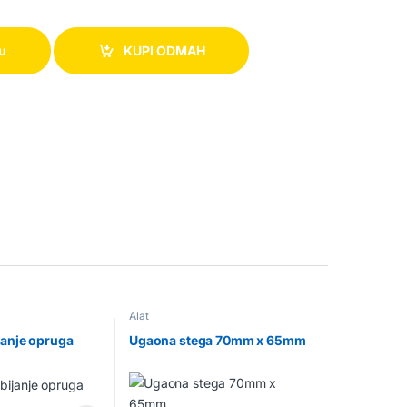
pu
KUPI ODMAH
Alat
janje opruga
Ugaona stega 70mm x 65mm