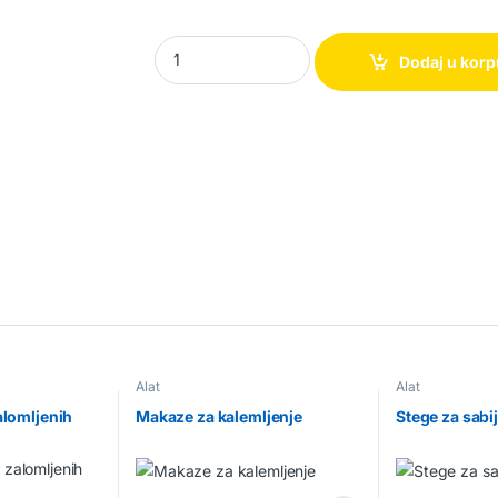
Ručna testera sa setom sečiva quantity
Dodaj u kor
Alat
Alat
alomljenih
Makaze za kalemljenje
Stege za sabi