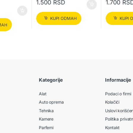
1.500
RSD
1.700
RS
KUPI ODMAH
KUPI 
MAH
Kategorije
Informacije
Alat
Podaci o firmi
Auto oprema
Kolačići
Tehnika
Uslovi korišće
Kamere
Politika privat
Parfemi
Kontakt