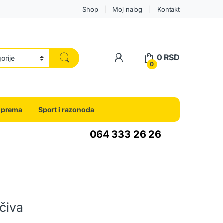
Shop
Moj nalog
Kontakt
0
RSD
0
oprema
Sport i razonoda
064 333 26 26
čiva