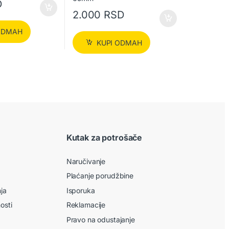
D
2.000
RSD
ODMAH
KUPI ODMAH
Kutak za potrošače
Naručivanje
Plaćanje porudžbine
nja
Isporuka
nosti
Reklamacije
Pravo na odustajanje