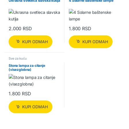
Ukrasna svetleca slavska kutija
4 Solarne baštenske lampe
2.000
RSD
1.800
RSD
KUPI ODMAH
KUPI ODMAH
Sve za kuću
Stona lampa za citanje
(visezglobna)
1.800
RSD
KUPI ODMAH