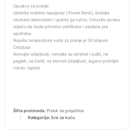
Upustvo za pranje:
Uklonite mobilno napajanje ( Power Bank), dodajte
neutralni deterdžent i operite ga ručno. Ostavite opranu
odjeću da bude prirodno ventilirana i osušena pre
upotrebe.
Najviša temperatura vode za pranje je 30 stepeni
Celzijusa
Nemojte izbjeljivati, nemojte se okretati i sušiti, ne
peglati, ne čistiti, ne klorirati izbjeljivač, lagano protrljati
rukom, ispirati
Šifra proizvoda:
Prsluk sa grejačima
Kategorija:
Sve za kuću