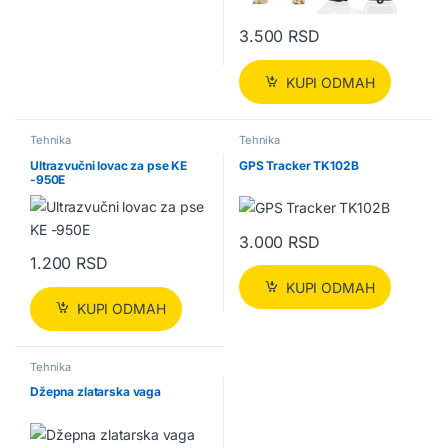
3.500
RSD
KUPI ODMAH
Tehnika
Tehnika
Ultrazvučni lovac za pse KE
GPS Tracker TK102B
-950E
3.000
RSD
1.200
RSD
KUPI ODMAH
KUPI ODMAH
Tehnika
Džepna zlatarska vaga