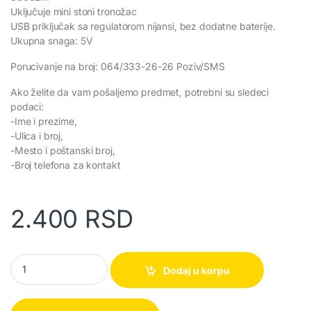
Uključuje mini stoni tronožac
USB priključak sa regulatorom nijansi, bez dodatne baterije.
Ukupna snaga: 5V
Porucivanje na broj: 064/333-26-26 Poziv/SMS
Ako želite da vam pošaljemo predmet, potrebni su sledeci
podaci:
-Ime i prezime,
-Ulica i broj,
-Mesto i poštanski broj,
-Broj telefona za kontakt
2.400
RSD
Profesionalno LED Ring svetlo za slikanje i snimanje quantity
Dodaj u korpu